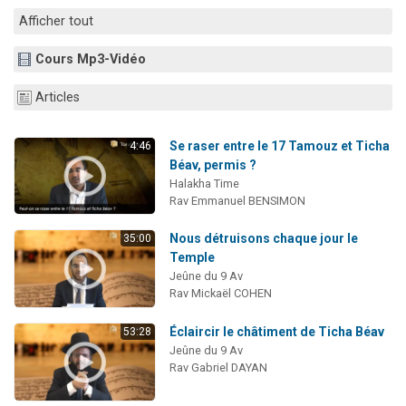
Dovan vient de donner son Maasser
Afficher tout
2 personnes viennent de nous rejoindre sur WhatsApp
Cours Mp3-Vidéo
2 personnes viennent de nous rejoindre sur WhatsApp
Malgorzata vient de donner son Maasser
Articles
3 personnes viennent de nous rejoindre sur WhatsApp
Se raser entre le 17 Tamouz et Ticha
4:46
Béav, permis ?
Halakha Time
Rav Emmanuel BENSIMON
Nous détruisons chaque jour le
35:00
Temple
Jeûne du 9 Av
Rav Mickaël COHEN
Éclaircir le châtiment de Ticha Béav
53:28
Jeûne du 9 Av
Rav Gabriel DAYAN