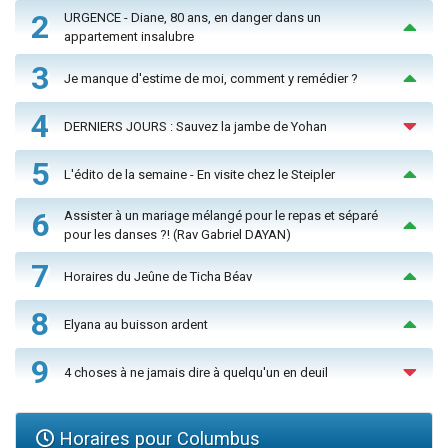
2
URGENCE - Diane, 80 ans, en danger dans un
appartement insalubre
3
Je manque d'estime de moi, comment y remédier ?
4
DERNIERS JOURS : Sauvez la jambe de Yohan
5
L'édito de la semaine - En visite chez le Steipler
6
Assister à un mariage mélangé pour le repas et séparé
pour les danses ?! (Rav Gabriel DAYAN)
7
Horaires du Jeûne de Ticha Béav
8
Elyana au buisson ardent
9
4 choses à ne jamais dire à quelqu'un en deuil
Horaires pour Columbus