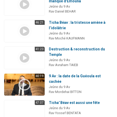
manque d'Emouna
Jeûne du 9 Av
Rav Daniel BEHAR
Ticha Béav : la tristesse amène à
46:21
l’idolâtrie
Jeûne du 9 Av
Rav Moché KAUFMANN
Destruction & reconstruction du
41:23
Temple
Jeûne du 9 Av
Rav Avraham TAIEB
9 Av : la date de la Guéoula est
40:19
cachée
Jeûne du 9 Av
Rav Mordehai BITTON
Ticha' Béav est aussi une fête
47:07
Jeûne du 9 Av
Rav Yossef BENTATA