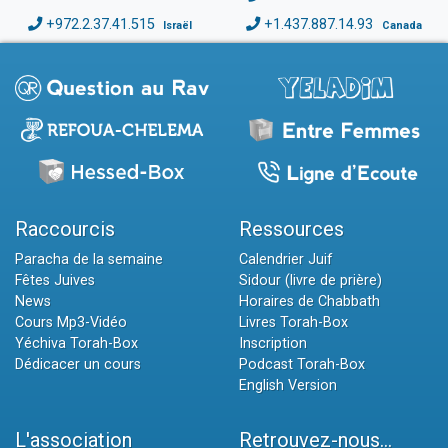
+972.2.37.41.515
+1.437.887.14.93
Israël
Canada
Raccourcis
Ressources
Paracha de la semaine
Calendrier Juif
Fêtes Juives
Sidour (livre de prière)
News
Horaires de Chabbath
Cours Mp3-Vidéo
Livres Torah-Box
Yéchiva Torah-Box
Inscription
Dédicacer un cours
Podcast Torah-Box
English Version
L'association
Retrouvez-nous...