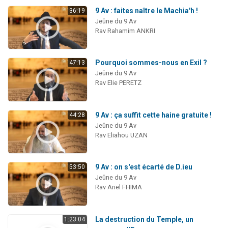
9 Av : faites naître le Machia'h !
36:19
Jeûne du 9 Av
Rav Rahamim ANKRI
Pourquoi sommes-nous en Exil ?
47:13
Jeûne du 9 Av
Rav Elie PERETZ
9 Av : ça suffit cette haine gratuite !
44:28
Jeûne du 9 Av
Rav Eliahou UZAN
9 Av : on s'est écarté de D.ieu
53:50
Jeûne du 9 Av
Rav Ariel FHIMA
La destruction du Temple, un
1:23:04