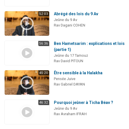
Abrégé des lois du 9 Av
52:03
Jeûne du 9 Av
Rav Dagani COHEN
Ben Hametsarim : explications et lois
56:36
(partie 1)
Jeûne du 17 Tamouz
Rav David PITOUN
Être sensible à la Halakha
45:20
Pensée Juive
Rav Gabriel DAYAN
Pourquoi jeûner à Ticha Béav ?
46:32
Jeûne du 9 Av
Rav Avraham IFRAH