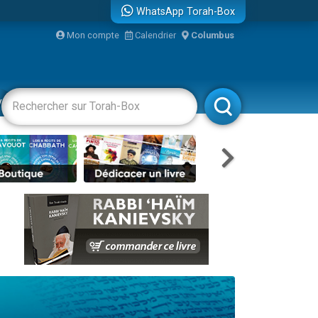
WhatsApp Torah-Box
...
Mon compte
Calendrier
Columbus
vertissements
Livres
Rabbanim
bre