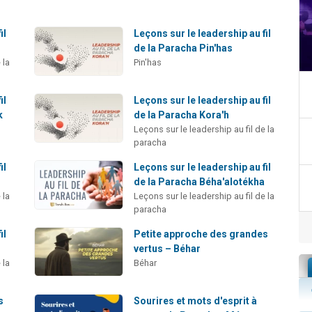
il
Leçons sur le leadership au fil
de la Paracha Pin'has
 la
Pin'has
il
Leçons sur le leadership au fil
k
de la Paracha Kora'h
Leçons sur le leadership au fil de la
paracha
il
Leçons sur le leadership au fil
de la Paracha Béha'alotékha
 la
Leçons sur le leadership au fil de la
paracha
il
Petite approche des grandes
vertus – Béhar
 la
Béhar
s
Sourires et mots d'esprit à