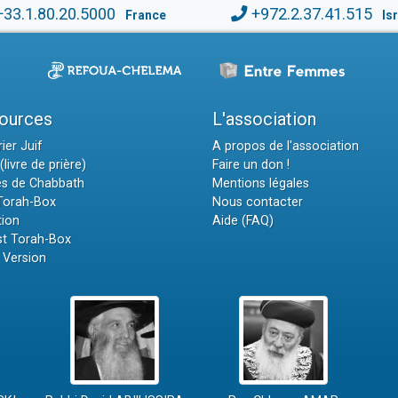
+33.1.80.20.5000
+972.2.37.41.515
France
Is
ources
L'association
ier Juif
A propos de l'association
(livre de prière)
Faire un don !
es de Chabbath
Mentions légales
 Torah-Box
Nous contacter
tion
Aide (FAQ)
t Torah-Box
 Version