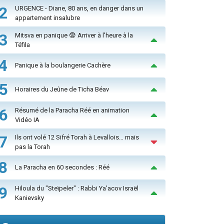
2
URGENCE - Diane, 80 ans, en danger dans un
appartement insalubre
3
Mitsva en panique 😨 Arriver à l'heure à la
Téfila
4
Panique à la boulangerie Cachère
5
Horaires du Jeûne de Ticha Béav
6
Résumé de la Paracha Réé en animation
Vidéo IA
7
Ils ont volé 12 Sifré Torah à Levallois… mais
pas la Torah
8
La Paracha en 60 secondes : Réé
9
Hiloula du "Steïpeler" : Rabbi Ya’acov Israël
Kanievsky