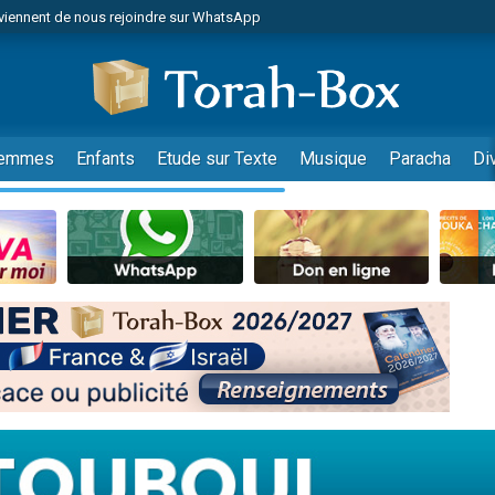
viennent de nous rejoindre sur WhatsApp
es viennent de faire un don pour Reloger Rivka, 6 enfants, victime de violences
es viennent de faire un don pour 1 Journée de Vacances Pour les Enfants
 viennent de demander une bénédiction
viennent de nous rejoindre sur WhatsApp
emmes
Enfants
Etude sur Texte
Musique
Paracha
Di
49 places pour étudier en groupe sur Zoom
nes viennent de faire un don pour Diane, 80 ans, dans un appartement insalu
 donner son Maasser
viennent de nous rejoindre sur WhatsApp
viennent de nous rejoindre sur WhatsApp
es viennent de faire un don pour 5 jours de vacances aux Orphelins
de donner son Maasser
 viennent de demander une bénédiction
viennent de nous rejoindre sur WhatsApp
nnes viennent de faire un don pour Sauvez la jambe de Yohan