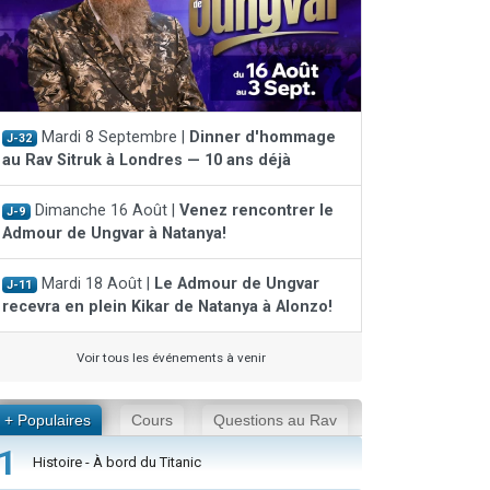
Mardi 8 Septembre |
Dinner d'hommage
J-32
au Rav Sitruk à Londres — 10 ans déjà
Dimanche 16 Août |
Venez rencontrer le
J-9
Admour de Ungvar à Natanya!
Mardi 18 Août |
Le Admour de Ungvar
J-11
recevra en plein Kikar de Natanya à Alonzo!
Voir tous les événements à venir
+ Populaires
Cours
Questions au Rav
1
Histoire - À bord du Titanic