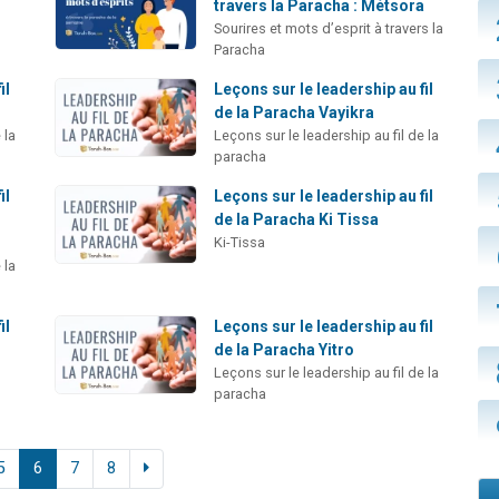
travers la Paracha : Métsora
Sourires et mots d’esprit à travers la
Paracha
il
Leçons sur le leadership au fil
de la Paracha Vayikra
 la
Leçons sur le leadership au fil de la
paracha
il
Leçons sur le leadership au fil
de la Paracha Ki Tissa
Ki-Tissa
 la
il
Leçons sur le leadership au fil
de la Paracha Yitro
Leçons sur le leadership au fil de la
paracha
5
6
7
8