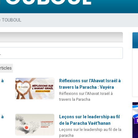
49 places pour étudier en groupe sur Zoom
lles musiques dans Torah-Box Music
e TOUBOUL
viennent de nous rejoindre sur WhatsApp
viennent de nous rejoindre sur WhatsApp
viennent de nous rejoindre sur WhatsApp
rticles
 à
Réflexions sur l'Ahavat Israël à
travers la Paracha : Vayéra
Réflexions sur l'Ahavat Israël à
travers la Paracha
 à
Leçons sur le leadership au fil
de la Paracha Vaét'hanan
Leçons sur le leadership au fil de la
paracha