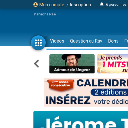
Mon compte
/
Inscription
6 personnes 
4 personn
Paracha Réé
2 personn
17 personnes
4 personnes 
Vidéos
Question au Rav
Dons
F
Il reste 
23 person
Eva vient de
4 personnes 
3 personnes 
3 personn
Odaya vient 
13 personnes
2 personnes 
30 perso