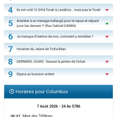
4
Ils ont volé 12 Sifré Torah à Levallois… mais pas la Torah
5
Assister à un mariage mélangé pour le repas et séparé
pour les danses ?! (Rav Gabriel DAYAN)
6
Je manque d'estime de moi, comment y remédier ?
7
Horaires du Jeûne de Ticha Béav
8
DERNIERS JOURS : Sauvez la jambe de Yohan
9
Elyana au buisson ardent
Horaires pour Columbus
7 Août 2026 - 24 Av 5786
05:37
Mise des Téfilines