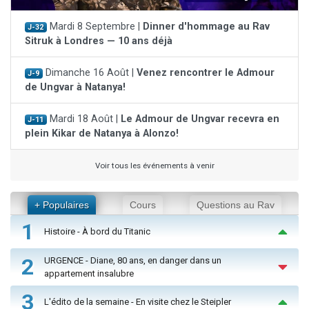
Mardi 8 Septembre |
Dinner d'hommage au Rav
J-32
Sitruk à Londres — 10 ans déjà
Dimanche 16 Août |
Venez rencontrer le Admour
J-9
de Ungvar à Natanya!
Mardi 18 Août |
Le Admour de Ungvar recevra en
J-11
plein Kikar de Natanya à Alonzo!
Voir tous les événements à venir
+ Populaires
Cours
Questions au Rav
1
Histoire - À bord du Titanic
2
URGENCE - Diane, 80 ans, en danger dans un
appartement insalubre
3
L'édito de la semaine - En visite chez le Steipler