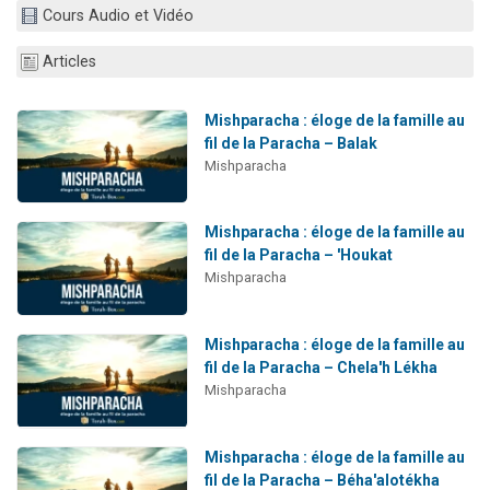
Cours Audio et Vidéo
3 personnes viennent de nous rejoindre sur WhatsApp
2 nouvelles musiques dans Torah-Box Music
Articles
8 personnes viennent de faire un don pour Tsédaka : pauvres d'Israel
Nouvelle émission radio : Visions de grandeur n°104 : Le Chabbath et le Birkat Hamazone à travers le temps
Mishparacha : éloge de la famille au
fil de la Paracha – Balak
4 personnes viennent de nous rejoindre sur WhatsApp
Mishparacha
Mishparacha : éloge de la famille au
fil de la Paracha – 'Houkat
Mishparacha
Mishparacha : éloge de la famille au
fil de la Paracha – Chela'h Lékha
Mishparacha
Mishparacha : éloge de la famille au
fil de la Paracha – Béha'alotékha