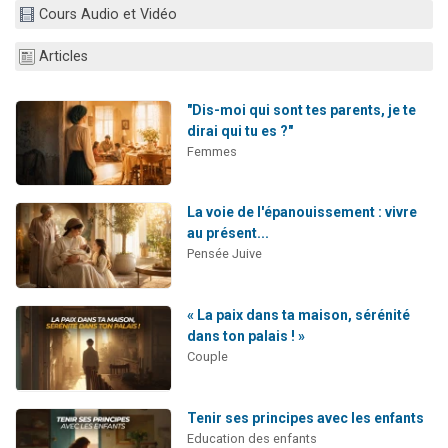
Cours Audio et Vidéo
2 personnes viennent de nous rejoindre sur WhatsApp
2 nouvelles musiques dans Torah-Box Music
Articles
3 personnes viennent de nous rejoindre sur WhatsApp
8 personnes viennent de faire un don pour Tsédaka : pauvres d'Israel
"Dis-moi qui sont tes parents, je te
dirai qui tu es ?"
2 personnes viennent de faire un don pour 1 Journée de Vacances Pour les Enfants
Femmes
La voie de l'épanouissement : vivre
au présent...
Pensée Juive
« La paix dans ta maison, sérénité
dans ton palais ! »
Couple
Tenir ses principes avec les enfants
Education des enfants