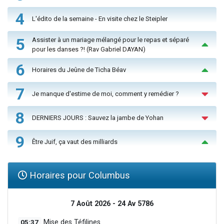
4
L'édito de la semaine - En visite chez le Steipler
5
Assister à un mariage mélangé pour le repas et séparé
pour les danses ?! (Rav Gabriel DAYAN)
6
Horaires du Jeûne de Ticha Béav
7
Je manque d'estime de moi, comment y remédier ?
8
DERNIERS JOURS : Sauvez la jambe de Yohan
9
Être Juif, ça vaut des milliards
Horaires pour Columbus
7 Août 2026 - 24 Av 5786
05:37
Mise des Téfilines