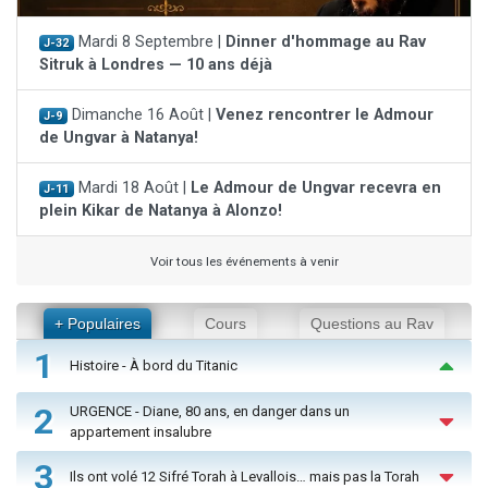
Mardi 8 Septembre |
Dinner d'hommage au Rav
J-32
Sitruk à Londres — 10 ans déjà
Dimanche 16 Août |
Venez rencontrer le Admour
J-9
de Ungvar à Natanya!
Mardi 18 Août |
Le Admour de Ungvar recevra en
J-11
plein Kikar de Natanya à Alonzo!
Voir tous les événements à venir
+ Populaires
Cours
Questions au Rav
1
Histoire - À bord du Titanic
2
URGENCE - Diane, 80 ans, en danger dans un
appartement insalubre
3
Ils ont volé 12 Sifré Torah à Levallois… mais pas la Torah