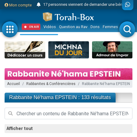
17 personnes viennent de demander une bénédiction
Mon compte
4 personnes viennent de nous rejoindre sur WhatsApp
Il reste 49 places pour étudier en groupe sur Zoom
Vidéos
Question au Rav
Dons
Femmes
Enfants
ON AIR
23 personnes viennent de faire un don pour Diane, 80 ans, dans un appartement insalubre
Eva vient de donner son Maasser
4 personnes viennent de nous rejoindre sur WhatsApp
3 personnes viennent de nous rejoindre sur WhatsApp
3 personnes viennent de faire un don pour 5 jours de vacances aux Orphelins
Odaya vient de donner son Maasser
Accueil
Rabbanites & Conférencières
Rabbanite Né'hama EPSTEIN
13 personnes viennent de demander une bénédiction
2 personnes viennent de nous rejoindre sur WhatsApp
Rabbanite Né'hama EPSTEIN : 133 résultats
30 personnes viennent de faire un don pour Sauvez la jambe de Yohan
12 nouvelles musiques dans Torah-Box Music
Il reste 49 places pour étudier en groupe sur Zoom
Afficher tout
3 personnes viennent de nous rejoindre sur WhatsApp