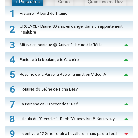
+ Populaires
Cours
Questions au Rav
1
Histoire - À bord du Titanic
2
URGENCE - Diane, 80 ans, en danger dans un appartement
insalubre
3
Mitsva en panique 😨 Arriver à l'heure à la Téfila
4
Panique à la boulangerie Cachère
5
Résumé de la Paracha Réé en animation Vidéo IA
6
Horaires du Jeûne de Ticha Béav
7
La Paracha en 60 secondes : Réé
8
Hiloula du "Steïpeler" : Rabbi Ya’acov Israël Kanievsky
9
Ils ont volé 12 Sifré Torah à Levallois… mais pas la Torah