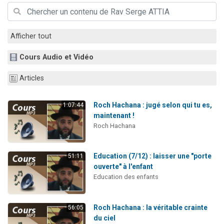
13 personnes viennent de demander une bénédiction
30 personnes viennent de faire un don pour Sauvez la jambe de Yohan
Afficher tout
Il reste 49 places pour étudier en groupe sur Zoom
12 nouvelles musiques dans Torah-Box Music
Cours Audio et Vidéo
29 personnes viennent de demander une bénédiction
Articles
Roch Hachana : jugé selon qui tu es,
1:07:44
maintenant !
Roch Hachana
Education (7/12) : laisser une "porte
51:11
ouverte" à l'enfant
Education des enfants
Roch Hachana : la véritable crainte
56:05
du ciel