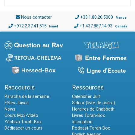
Nous contacter
+33.1.80.20.5000
France
+972.2.37.41.515
+1.437.887.14.93
Israël
Canada
Raccourcis
Ressources
Paracha de la semaine
Calendrier Juif
Fêtes Juives
Sidour (livre de prière)
News
Horaires de Chabbath
Cours Mp3-Vidéo
Livres Torah-Box
Yéchiva Torah-Box
Inscription
Dédicacer un cours
Podcast Torah-Box
English Version