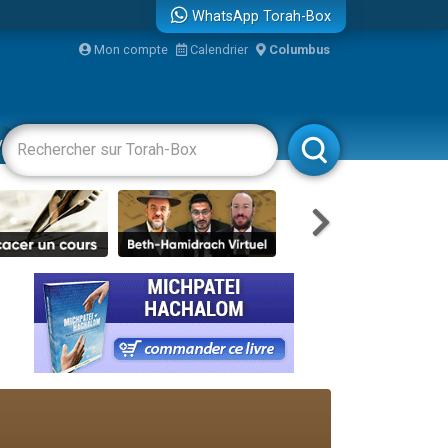
WhatsApp Torah-Box
Mon compte
Calendrier
Columbus
re
vertissements
Livres
Rabbanim
travers le temps