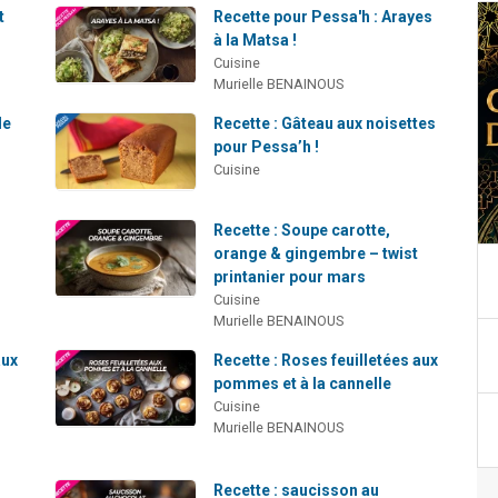
t
Recette pour Pessa'h : Arayes
à la Matsa !
Cuisine
Murielle BENAINOUS
de
Recette : Gâteau aux noisettes
pour Pessa’h !
Cuisine
Recette : Soupe carotte,
orange & gingembre – twist
printanier pour mars
Cuisine
Murielle BENAINOUS
aux
Recette : Roses feuilletées aux
r
pommes et à la cannelle
Cuisine
Murielle BENAINOUS
Recette : saucisson au