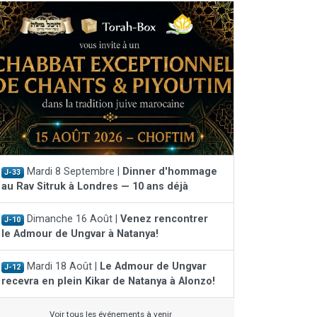
Mardi 8 Septembre |
Dinner d'hommage
J-33
au Rav Sitruk à Londres — 10 ans déjà
Dimanche 16 Août |
Venez rencontrer
J-10
le Admour de Ungvar à Natanya!
Mardi 18 Août |
Le Admour de Ungvar
J-12
recevra en plein Kikar de Natanya à Alonzo!
Voir tous les événements à venir