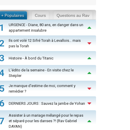
+ Populaires
Cours
Questions au Rav
1
URGENCE - Diane, 80 ans, en danger dans un
appartement insalubre
2
Ils ont volé 12 Sifré Torah à Levallois… mais
pas la Torah
3
Histoire - À bord du Titanic
4
L'édito de la semaine - En visite chez le
Steipler
5
Je manque d'estime de moi, comment y
remédier ?
6
DERNIERS JOURS : Sauvez la jambe de Yohan
Assister à un mariage mélangé pour le repas
7
et séparé pour les danses ?! (Rav Gabriel
DAYAN)