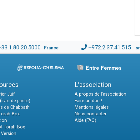
+33.1.80.20.5000
+972.2.37.41.515
France
Is
ources
L'association
ier Juif
A propos de l'association
(livre de prière)
Faire un don !
es de Chabbath
Mentions légales
 Torah-Box
Nous contacter
tion
Aide (FAQ)
t Torah-Box
 Version