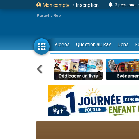
Mon compte
/
Inscription
3 personnes 
Odaya vient 
Paracha Réé
3 personn
3 personn
2 personnes 
Vidéos
Question au Rav
Dons
F
13 personnes
30 perso
Il reste 
12 nouve
3 personnes 
2 personnes 
2 nouvel
3 personnes 
8 personn
Nouvelle émis