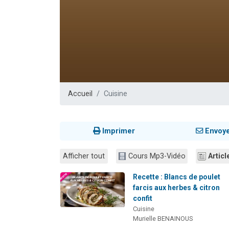
61 personnes
Il reste 
Ariel vient 
Nathaniel vi
4 personnes 
Accueil
Cuisine
Imprimer
Envoy
Afficher tout
Cours Mp3-Vidéo
Articl
Recette : Blancs de poulet
farcis aux herbes & citron
confit
Cuisine
Murielle BENAINOUS