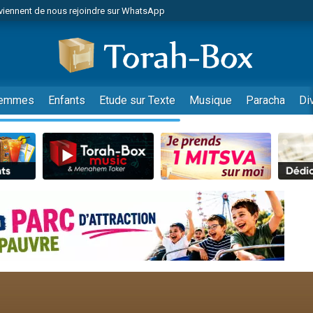
viennent de nous rejoindre sur WhatsApp
de donner son Maasser
es viennent de faire un don pour 5 jours de vacances aux Orphelins
es viennent de faire un don pour Diane, 80 ans, dans un appartement insalub
viennent de nous rejoindre sur WhatsApp
emmes
Enfants
Etude sur Texte
Musique
Paracha
Di
 viennent de demander une bénédiction
nnes viennent de faire un don pour Sauvez la jambe de Yohan
49 places pour étudier en groupe sur Zoom
lles musiques dans Torah-Box Music
viennent de nous rejoindre sur WhatsApp
viennent de nous rejoindre sur WhatsApp
les musiques dans Torah-Box Music
viennent de nous rejoindre sur WhatsApp
es viennent de faire un don pour Tsédaka : pauvres d'Israel
sion radio : Visions de grandeur n°104 : Le Chabbath et le Birkat Hamazone à 