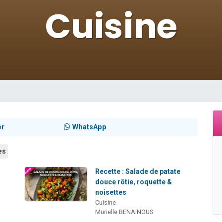
 viennent de demander une bénédiction
49 places pour étudier en groupe sur Zoom
de donner son Maasser
ent de donner son Maasser
viennent de nous rejoindre sur WhatsApp
er
WhatsApp
es
Recette : Salade de patate
douce rôtie, roquette &
noisettes
Cuisine
Murielle BENAINOUS