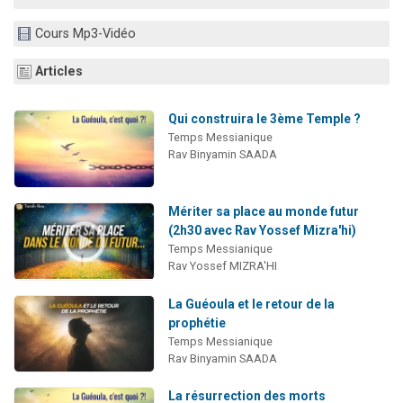
13 personnes viennent de demander une bénédiction
Cours Mp3-Vidéo
30 personnes viennent de faire un don pour Sauvez la jambe de Yohan
Il reste 49 places pour étudier en groupe sur Zoom
Articles
12 nouvelles musiques dans Torah-Box Music
Qui construira le 3ème Temple ?
29 personnes viennent de demander une bénédiction
Temps Messianique
Rav Binyamin SAADA
Mériter sa place au monde futur
(2h30 avec Rav Yossef Mizra'hi)
Temps Messianique
Rav Yossef MIZRA'HI
La Guéoula et le retour de la
prophétie
Temps Messianique
Rav Binyamin SAADA
La résurrection des morts