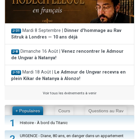
Mardi 8 Septembre |
Dinner d'hommage au Rav
J-31
Sitruk à Londres — 10 ans déjà
Dimanche 16 Août |
Venez rencontrer le Admour
J-8
de Ungvar à Natanya!
Mardi 18 Août |
Le Admour de Ungvar recevra en
J-10
plein Kikar de Natanya à Alonzo!
Voir tous les événements à venir
+ Populaires
Cours
Questions au Rav
1
Histoire - À bord du Titanic
2
URGENCE - Diane, 80 ans, en danger dans un appartement