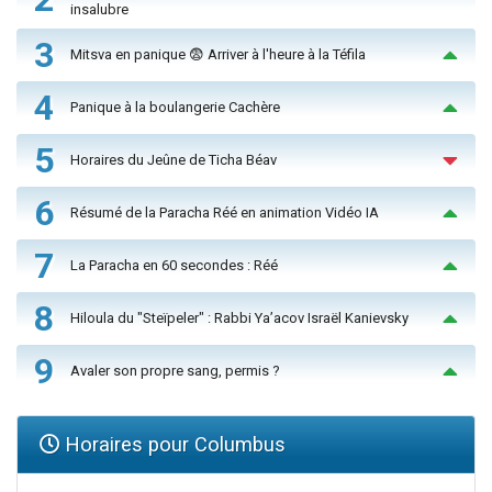
insalubre
3
Mitsva en panique 😨 Arriver à l'heure à la Téfila
4
Panique à la boulangerie Cachère
5
Horaires du Jeûne de Ticha Béav
6
Résumé de la Paracha Réé en animation Vidéo IA
7
La Paracha en 60 secondes : Réé
8
Hiloula du "Steïpeler" : Rabbi Ya’acov Israël Kanievsky
9
Avaler son propre sang, permis ?
Horaires pour Columbus