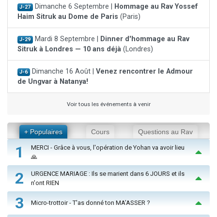
Dimanche 6 Septembre |
Hommage au Rav Yossef
J-27
Haim Sitruk au Dome de Paris
(Paris)
Mardi 8 Septembre |
Dinner d'hommage au Rav
J-29
Sitruk à Londres — 10 ans déjà
(Londres)
Dimanche 16 Août |
Venez rencontrer le Admour
J-6
de Ungvar à Natanya!
Voir tous les événements à venir
+ Populaires
Cours
Questions au Rav
1
MERCI - Grâce à vous, l'opération de Yohan va avoir lieu
🙏
2
URGENCE MARIAGE : Ils se marient dans 6 JOURS et ils
n'ont RIEN
3
Micro-trottoir - T'as donné ton MA’ASSER ?