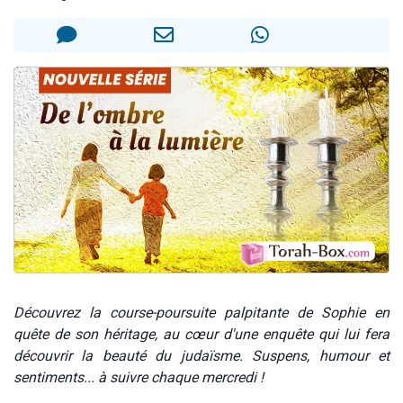
3 personnes viennent de nous rejoindre sur WhatsApp
11 personnes viennent de demander une bénédiction
Il reste 49 places pour étudier en groupe sur Zoom
3 personnes viennent de faire un don pour Diane, 80 ans, dans un appartement insalubre
5 personnes viennent de faire un don pour Reloger Rivka, 6 enfants, victime de violences...
Découvrez la course-poursuite palpitante de Sophie en
quête de son héritage, au cœur d'une enquête qui lui fera
découvrir la beauté du judaïsme. Suspens, humour et
sentiments... à suivre chaque mercredi !