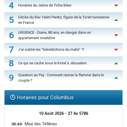
4
Horaires du Jeûne de Ticha Béav
5
Décès du Rav ‘Haïm Peretz, figure de la Torah tunisienne
en France
6
URGENCE - Diane, 80 ans, en danger dans un
appartement insalubre
7
J'ai oublié les "bénédictions du matin" ?!
8
Ce qui se cache sous le Kotel à Jérusalem...
9
Question au Psy : Comment raviver la flamme dans le
couple ?
Horaires pour Columbus
10 Août 2026 - 27 Av 5786
05:40
Mise des Téfilines