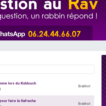
es viennent de faire un don pour 5 enfants déjà orphelins risquent de perdre
es viennent de faire un don pour Reloger Rivka, 6 enfants, victime de violences
 viennent de demander une bénédiction
49 places pour étudier en groupe sur Zoom
es viennent de faire un don pour Diane, 80 ans, dans un appartement insalub
emme lors du Kiddouch
Brakhot
1
pour faire la Hafracha
Brakhot