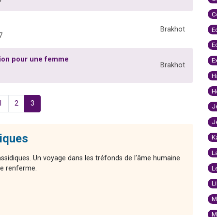
C
Brakhot
E
7
E
vion pour une femme
E
Brakhot
H
H
1
2
3
J
J
diques
K
L
ssidiques. Un voyage dans les tréfonds de l’âme humaine
lle renferme.
L
L
M
M