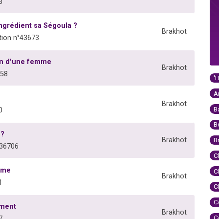
3
ingrédient sa Ségoula ?
Brakhot
ion n°43673
ion d'une femme
Brakhot
658
'
A
Brakhot
B
0
B
 ?
Brakhot
B
°36706
C
mme
C
Brakhot
1
C
C
ement
Brakhot
C
7