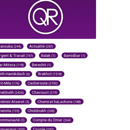
Hanouka
Actualité
(244)
(287)
rgent & Travail
Balak
Bamidbar
(747)
(1)
(1)
ar-Mitsva
Berechit
(118)
(1)
eth-Hamikdach
Brakhot
(6)
(1518)
rit-Mila
Cacheroute
(176)
(3703)
habbath
Chavouot
(2426)
(219)
hémini Atseret
Chemirat haLachone
(5)
(188)
hemita
Chiddoukh
(135)
(200)
ommunauté
Compte du Omer
(3)
(264)
onversion
Couple
(303)
(297)