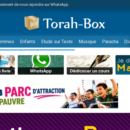
viennent de nous rejoindre sur WhatsApp
 viennent de demander une bénédiction
lles musiques dans Torah-Box Music
nnes viennent de faire un don pour Sauvez la jambe de Yohan
49 places pour étudier en groupe sur Zoom
emmes
Enfants
Etude sur Texte
Musique
Paracha
Di
viennent de nous rejoindre sur WhatsApp
viennent de nous rejoindre sur WhatsApp
viennent de nous rejoindre sur WhatsApp
les musiques dans Torah-Box Music
es viennent de faire un don pour Tsédaka : pauvres d'Israel
sion radio : Visions de grandeur n°104 : Le Chabbath et le Birkat Hamazone à 
 viennent de demander une bénédiction
49 places pour étudier en groupe sur Zoom
de donner son Maasser
ent de donner son Maasser