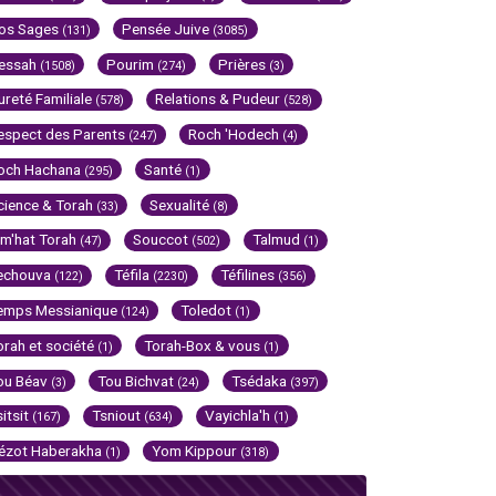
os Sages
Pensée Juive
(131)
(3085)
essah
Pourim
Prières
(1508)
(274)
(3)
ureté Familiale
Relations & Pudeur
(578)
(528)
espect des Parents
Roch 'Hodech
(247)
(4)
och Hachana
Santé
(295)
(1)
cience & Torah
Sexualité
(33)
(8)
im'hat Torah
Souccot
Talmud
(47)
(502)
(1)
echouva
Téfila
Téfilines
(122)
(2230)
(356)
emps Messianique
Toledot
(124)
(1)
orah et société
Torah-Box & vous
(1)
(1)
ou Béav
Tou Bichvat
Tsédaka
(3)
(24)
(397)
sitsit
Tsniout
Vayichla'h
(167)
(634)
(1)
ézot Haberakha
Yom Kippour
(1)
(318)