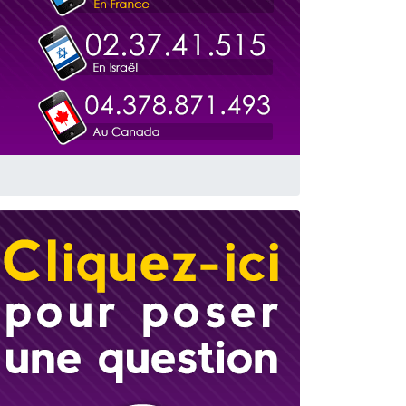
 leur maman
...
re