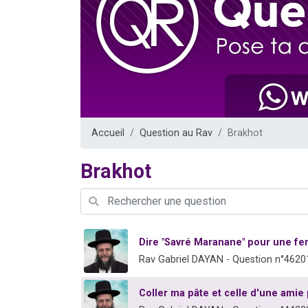
6 personn
2 personn
10 personnes
Il reste 
3 personn
Accueil
Question au Rav
Brakhot
Brakhot
Dire "Savré Maranane" pour une f
Rav Gabriel DAYAN - Question n°4620
Coller ma pâte et celle d'une amie 