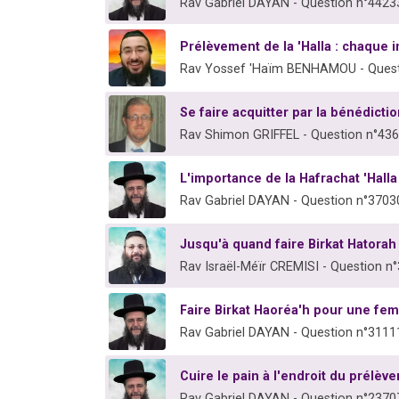
Rav Gabriel DAYAN - Question n°4423
Prélèvement de la 'Halla : chaque 
Rav Yossef 'Haïm BENHAMOU - Quest
Se faire acquitter par la bénédict
Rav Shimon GRIFFEL - Question n°43
L'importance de la Hafrachat 'Halla
Rav Gabriel DAYAN - Question n°3703
Jusqu'à quand faire Birkat Hatorah
Rav Israël-Méïr CREMISI - Question n
Faire Birkat Haoréa'h pour une fe
Rav Gabriel DAYAN - Question n°3111
Cuire le pain à l'endroit du prélèv
Rav Gabriel DAYAN - Question n°2370