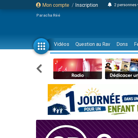
Mon compte
/
Inscription
2 personnes 
13 personnes
Paracha Réé
12 nouve
30 perso
Il reste 
Vidéos
Question au Rav
Dons
F
3 personnes 
2 personnes 
3 personnes 
2 nouvel
8 personn
Nouvelle émis
61 personnes
Il reste 
Ariel vient 
Nathaniel vi