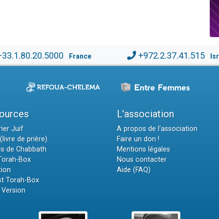
+33.1.80.20.5000
+972.2.37.41.515
France
Is
ources
L'association
ier Juif
A propos de l'association
(livre de prière)
Faire un don !
es de Chabbath
Mentions légales
 Torah-Box
Nous contacter
tion
Aide (FAQ)
t Torah-Box
 Version