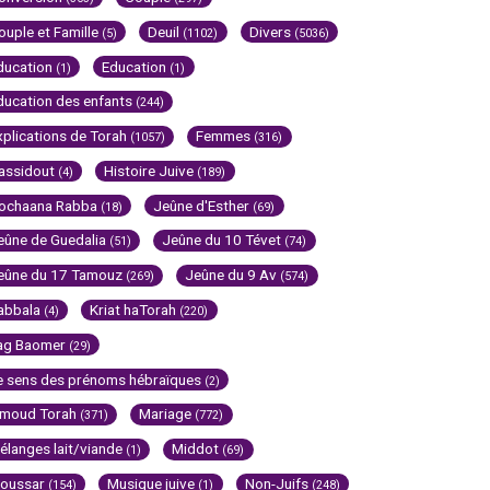
ouple et Famille
Deuil
Divers
(5)
(1102)
(5036)
ducation
Education
(1)
(1)
ducation des enfants
(244)
xplications de Torah
Femmes
(1057)
(316)
assidout
Histoire Juive
(4)
(189)
ochaana Rabba
Jeûne d'Esther
(18)
(69)
eûne de Guedalia
Jeûne du 10 Tévet
(51)
(74)
eûne du 17 Tamouz
Jeûne du 9 Av
(269)
(574)
abbala
Kriat haTorah
(4)
(220)
ag Baomer
(29)
e sens des prénoms hébraïques
(2)
imoud Torah
Mariage
(371)
(772)
élanges lait/viande
Middot
(1)
(69)
oussar
Musique juive
Non-Juifs
(154)
(1)
(248)