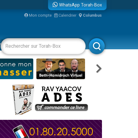
WhatsApp Torah-Box
Mon compte
Calendrier
Columbus
vertissements
Livres
Rabbanim
travers le temps