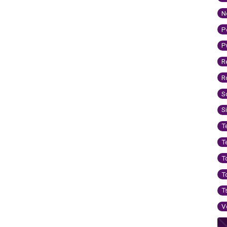
N
P
P
R
R
S
S
T
T
T
T
T
V