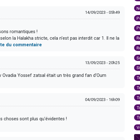
N
14/09/2023 - 05h49
P
P
sons romantiques !
R
elon la Halakha stricte, cela n'est pas interdit car 1. Il ne la
suite du commentaire
R
S
13/09/2023 - 20h25
S
v Ovadia Yossef zatsal était un très grand fan d'Oum
T
T
T
04/09/2023 - 16h09
T
T
es choses sont plus qu'évidentes !
V