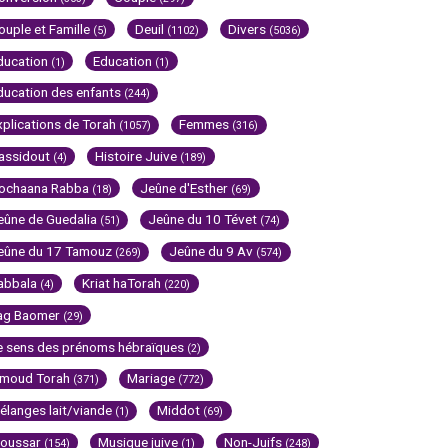
ouple et Famille
Deuil
Divers
(5)
(1102)
(5036)
ducation
Education
(1)
(1)
ducation des enfants
(244)
xplications de Torah
Femmes
(1057)
(316)
assidout
Histoire Juive
(4)
(189)
ochaana Rabba
Jeûne d'Esther
(18)
(69)
eûne de Guedalia
Jeûne du 10 Tévet
(51)
(74)
eûne du 17 Tamouz
Jeûne du 9 Av
(269)
(574)
abbala
Kriat haTorah
(4)
(220)
ag Baomer
(29)
e sens des prénoms hébraïques
(2)
imoud Torah
Mariage
(371)
(772)
élanges lait/viande
Middot
(1)
(69)
oussar
Musique juive
Non-Juifs
(154)
(1)
(248)