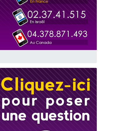
 leur maman
...