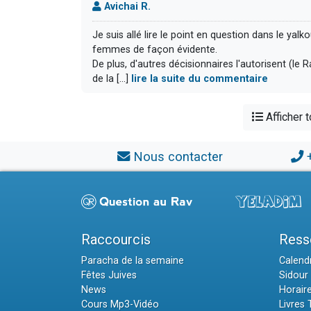
Avichai R.
Je suis allé lire le point en question dans le yalko
femmes de façon évidente.
De plus, d'autres décisionnaires l'autorisent (le
de la [...]
lire la suite du commentaire
Afficher 
Nous contacter
Raccourcis
Ress
Paracha de la semaine
Calendr
Fêtes Juives
Sidour 
News
Horair
Cours Mp3-Vidéo
Livres