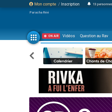
Mon compte
/
Inscription
13 personnes
Il reste 
Paracha Réé
12 nouve
30 perso
3 personnes 
Vidéos
Question au Rav
ON AIR
2 personnes 
3 personnes 
2 nouvel
8 personn
4 personn
Nouvelle émis
61 personnes
Il reste 
Ariel vient 
Nathaniel vi