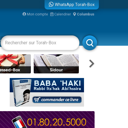
WhatsApp Torah-Box
Mon compte
Calendrier
Columbus
racha
Divertissements
Livres
Rabbanim
re
travers le temps