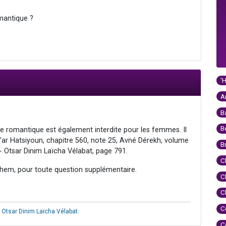
mantique ?
'
A
B
B
e romantique est également interdite pour les femmes. Il
a'ar Hatsiyoun, chapitre 560, note 25, Avné Dérekh, volume
B
- Otsar Dinim Laïcha Vélabat, page 791.
C
hem, pour toute question supplémentaire.
C
C
C
,
Otsar Dinim Laïcha Vélabat
.
C