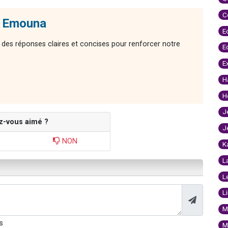
C
- Emouna
E
 des réponses claires et concises pour renforcer notre
E
E
H
H
J
z-vous aimé ?
J
NON
K
L
L
L
M
s
M