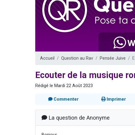
6 personn
2 personn
10 personnes
Il reste 
2 personnes 
Accueil
Question au Rav
Pensée Juive
E
Ecouter de la musique r
Rédigé le Mardi 22 Août 2023
Commenter
Imprimer
La question de Anonyme
Bonjour,