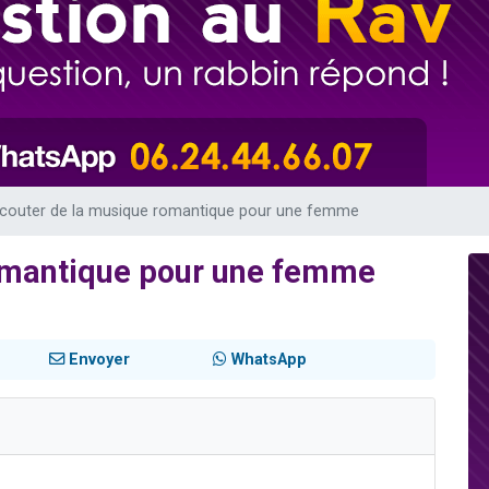
es viennent de faire un don pour 5 enfants déjà orphelins risquent de perdre
es viennent de faire un don pour Reloger Rivka, 6 enfants, victime de violences
 viennent de demander une bénédiction
49 places pour étudier en groupe sur Zoom
viennent de nous rejoindre sur WhatsApp
couter de la musique romantique pour une femme
omantique pour une femme
Envoyer
WhatsApp