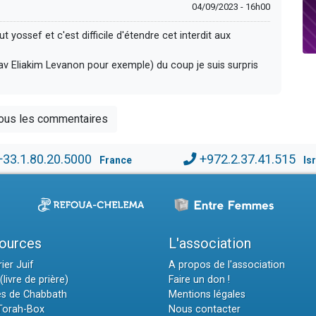
04/09/2023 - 16h00
ut yossef et c'est difficile d'étendre cet interdit aux
 Rav Eliakim Levanon pour exemple) du coup je suis surpris
tous les commentaires
+33.1.80.20.5000
+972.2.37.41.515
France
Is
ources
L'association
ier Juif
A propos de l'association
(livre de prière)
Faire un don !
es de Chabbath
Mentions légales
 Torah-Box
Nous contacter