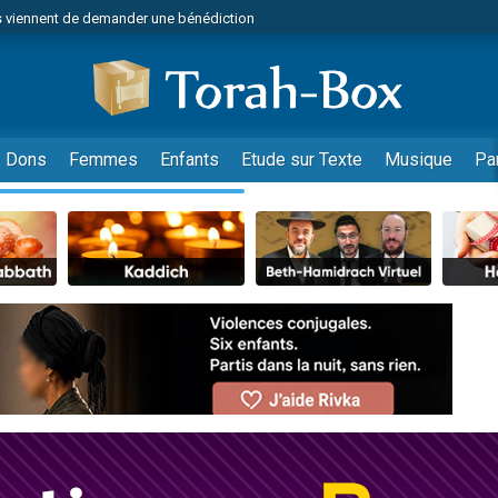
 viennent de demander une bénédiction
49 places pour étudier en groupe sur Zoom
lles musiques dans Torah-Box Music
nnes viennent de faire un don pour Sauvez la jambe de Yohan
viennent de nous rejoindre sur WhatsApp
Dons
Femmes
Enfants
Etude sur Texte
Musique
Pa
viennent de nous rejoindre sur WhatsApp
viennent de nous rejoindre sur WhatsApp
les musiques dans Torah-Box Music
es viennent de faire un don pour Tsédaka : pauvres d'Israel
es viennent de faire un don pour Diane, 80 ans, dans un appartement insalub
sion radio : Visions de grandeur n°104 : Le Chabbath et le Birkat Hamazone à 
 viennent de demander une bénédiction
49 places pour étudier en groupe sur Zoom
de donner son Maasser
ent de donner son Maasser