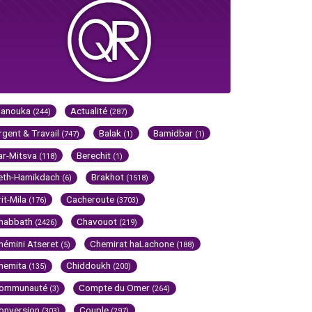
Hanouka
Actualité
(244)
(287)
rgent & Travail
Balak
Bamidbar
(747)
(1)
(1)
ar-Mitsva
Berechit
(118)
(1)
eth-Hamikdach
Brakhot
(6)
(1518)
rit-Mila
Cacheroute
(176)
(3703)
habbath
Chavouot
(2426)
(219)
hémini Atseret
Chemirat haLachone
(5)
(188)
hemita
Chiddoukh
(135)
(200)
ommunauté
Compte du Omer
(3)
(264)
onversion
Couple
(303)
(297)