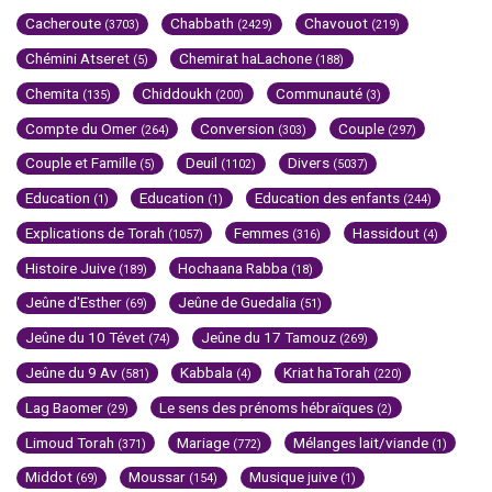
Cacheroute
Chabbath
Chavouot
(3703)
(2429)
(219)
Chémini Atseret
Chemirat haLachone
(5)
(188)
Chemita
Chiddoukh
Communauté
(135)
(200)
(3)
Compte du Omer
Conversion
Couple
(264)
(303)
(297)
Couple et Famille
Deuil
Divers
(5)
(1102)
(5037)
Education
Education
Education des enfants
(1)
(1)
(244)
Explications de Torah
Femmes
Hassidout
(1057)
(316)
(4)
Histoire Juive
Hochaana Rabba
(189)
(18)
Jeûne d'Esther
Jeûne de Guedalia
(69)
(51)
Jeûne du 10 Tévet
Jeûne du 17 Tamouz
(74)
(269)
Jeûne du 9 Av
Kabbala
Kriat haTorah
(581)
(4)
(220)
Lag Baomer
Le sens des prénoms hébraïques
(29)
(2)
Limoud Torah
Mariage
Mélanges lait/viande
(371)
(772)
(1)
Middot
Moussar
Musique juive
(69)
(154)
(1)