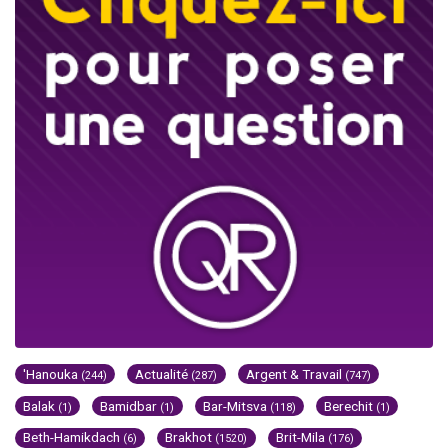
'Hanouka
Actualité
Argent & Travail
(244)
(287)
(747)
Balak
Bamidbar
Bar-Mitsva
Berechit
(1)
(1)
(118)
(1)
Beth-Hamikdach
Brakhot
Brit-Mila
(6)
(1520)
(176)