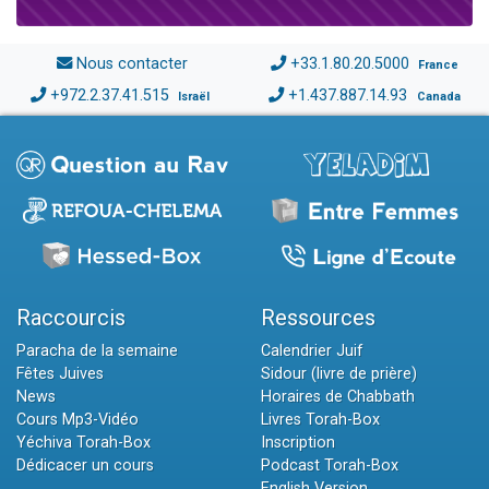
Nous contacter
+33.1.80.20.5000
France
+972.2.37.41.515
+1.437.887.14.93
Israël
Canada
Raccourcis
Ressources
Paracha de la semaine
Calendrier Juif
Fêtes Juives
Sidour (livre de prière)
News
Horaires de Chabbath
Cours Mp3-Vidéo
Livres Torah-Box
Yéchiva Torah-Box
Inscription
Dédicacer un cours
Podcast Torah-Box
English Version