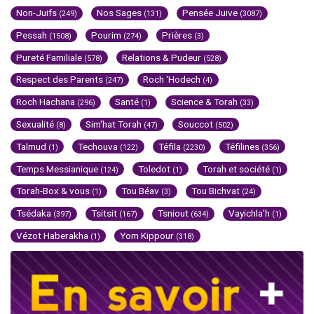
Non-Juifs
Nos Sages
Pensée Juive
(249)
(131)
(3087)
Pessah
Pourim
Prières
(1508)
(274)
(3)
Pureté Familiale
Relations & Pudeur
(578)
(528)
Respect des Parents
Roch 'Hodech
(247)
(4)
Roch Hachana
Santé
Science & Torah
(296)
(1)
(33)
Sexualité
Sim'hat Torah
Souccot
(8)
(47)
(502)
Talmud
Techouva
Téfila
Téfilines
(1)
(122)
(2230)
(356)
Temps Messianique
Toledot
Torah et société
(124)
(1)
(1)
Torah-Box & vous
Tou Béav
Tou Bichvat
(1)
(3)
(24)
Tsédaka
Tsitsit
Tsniout
Vayichla'h
(397)
(167)
(634)
(1)
Vézot Haberakha
Yom Kippour
(1)
(318)