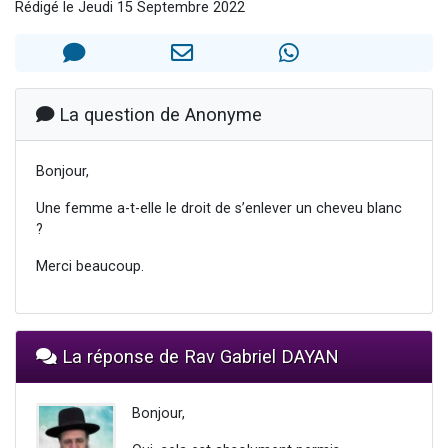
Rédigé le Jeudi 15 Septembre 2022
Nouvelle émission radio : Visions de grandeur n°104 : Le Chabbath et le Birkat Hamazone à travers le temps
61 personnes viennent de demander une bénédiction
Ariel vient de donner son Maasser
Il reste 49 places pour étudier en groupe sur Zoom
La question de Anonyme
Eva vient de donner son Maasser
Bonjour,
Une femme a-t-elle le droit de s’enlever un cheveu blanc
?
Merci beaucoup.
La réponse de Rav Gabriel DAYAN
Bonjour,