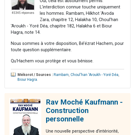
Oui, cela est absolument permis.
L'interdiction connue touche uniquement
les hommes. Rambam, Hilkhot 'Avoda
45345 réponses
Zara, chapitre 12, Halakha 10, Choul'han
'Aroukh - Yoré Déa, chapitre 182, Halakha 6 et Biour
Hagra, note 14.
Nous sommes à votre disposition, Bé’ézrat Hachem, pour
toute question supplémentaire.
Qu’Hachem vous protège et vous bénisse.
Mékorot / Sources :
Rambam
,
Choul'han 'Aroukh - Yoré Déa
,
Biour Hagra
.
Rav Moché Kaufmann -
Construction
personnelle
Une nouvelle perspective d’intériorité,