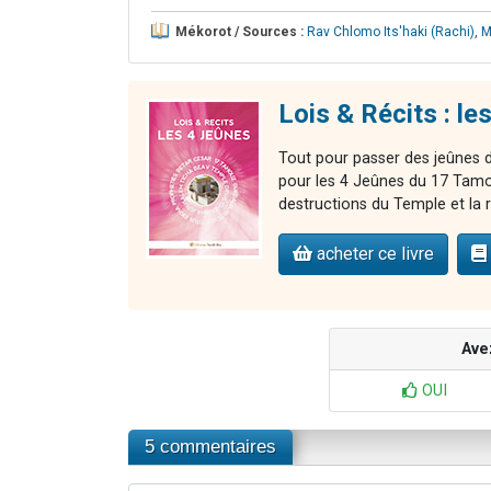
Mékorot / Sources :
Rav Chlomo Its'haki (Rachi)
,
M
Lois & Récits : le
Tout pour passer des jeûnes de
pour les 4 Jeûnes du 17 Tamou
destructions du Temple et la
acheter ce livre
Ave
OUI
5 commentaires