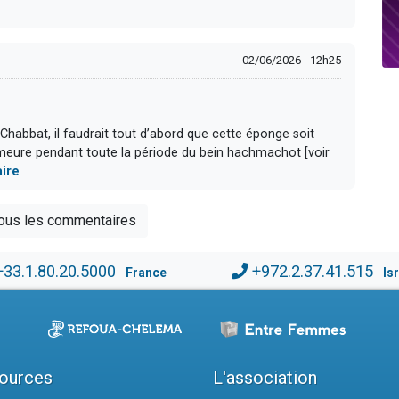
02/06/2026 - 12h25
 Chabbat, il faudrait tout d’abord que cette éponge soit
demeure pendant toute la période du bein hachmachot [voir
aire
tous les commentaires
+33.1.80.20.5000
+972.2.37.41.515
France
Is
ources
L'association