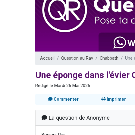
Nouvelle émis
61 personnes
Ariel vient 
Il reste 
Accueil
Question au Rav
Chabbath
Une 
Une éponge dans l'évier 
Rédigé le Mardi 26 Mai 2026
Commenter
Imprimer
La question de Anonyme
Bonjour Rav,