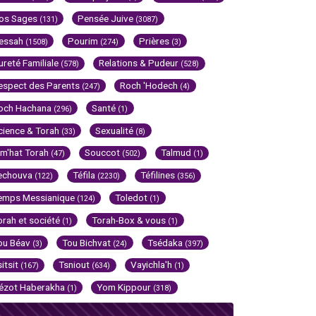
os Sages
Pensée Juive
(131)
(3087)
essah
Pourim
Prières
(1508)
(274)
(3)
ureté Familiale
Relations & Pudeur
(578)
(528)
espect des Parents
Roch 'Hodech
(247)
(4)
och Hachana
Santé
(296)
(1)
cience & Torah
Sexualité
(33)
(8)
im'hat Torah
Souccot
Talmud
(47)
(502)
(1)
echouva
Téfila
Téfilines
(122)
(2230)
(356)
emps Messianique
Toledot
(124)
(1)
orah et société
Torah-Box & vous
(1)
(1)
ou Béav
Tou Bichvat
Tsédaka
(3)
(24)
(397)
sitsit
Tsniout
Vayichla'h
(167)
(634)
(1)
ézot Haberakha
Yom Kippour
(1)
(318)