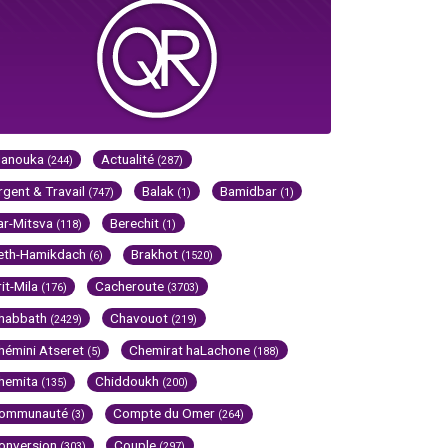
Hanouka
Actualité
(244)
(287)
rgent & Travail
Balak
Bamidbar
(747)
(1)
(1)
ar-Mitsva
Berechit
(118)
(1)
eth-Hamikdach
Brakhot
(6)
(1520)
rit-Mila
Cacheroute
(176)
(3703)
habbath
Chavouot
(2429)
(219)
hémini Atseret
Chemirat haLachone
(5)
(188)
hemita
Chiddoukh
(135)
(200)
ommunauté
Compte du Omer
(3)
(264)
onversion
Couple
(303)
(297)