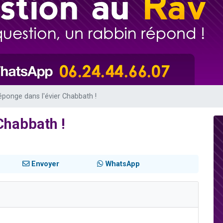
sion radio : Visions de grandeur n°104 : Le Chabbath et le Birkat Hamazone à 
 viennent de demander une bénédiction
de donner son Maasser
49 places pour étudier en groupe sur Zoom
éponge dans l'évier Chabbath !
Chabbath !
Envoyer
WhatsApp