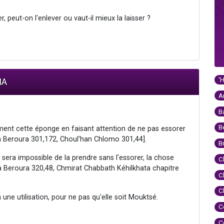
, peut-on l'enlever ou vaut-il mieux la laisser ?
'
IA
A
B
B
ement cette éponge en faisant attention de ne pas essorer
hna Beroura 301,172, Choul'han Chlomo 301,44].
B
il sera impossible de la prendre sans l'essorer, la chose
C
na Beroura 320,48, Chmirat Chabbath Kéhilkhata chapitre
C
C
une utilisation, pour ne pas qu'elle soit Mouktsé.
C
C