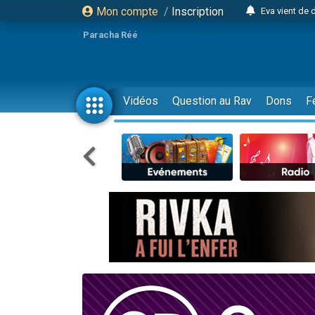
Mon compte
/
Inscription
4 personnes 
Paracha Réé
3 personnes 
Odaya vient 
3 personn
Vidéos
Question au Rav
Dons
F
3 personn
13 personnes
2 personnes 
30 perso
Il reste 
12 nouve
3 personnes 
2 personnes 
3 personnes 
2 nouvel
8 personn