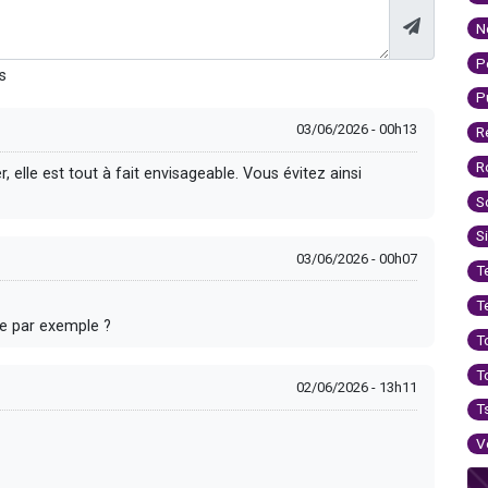
N
P
s
P
03/06/2026 - 00h13
R
R
, elle est tout à fait envisageable. Vous évitez ainsi
S
S
03/06/2026 - 00h07
T
T
te par exemple ?
T
T
02/06/2026 - 13h11
T
V