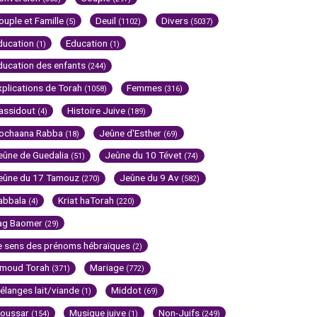
ouple et Famille
Deuil
Divers
(5)
(1102)
(5037)
ducation
Education
(1)
(1)
ducation des enfants
(244)
xplications de Torah
Femmes
(1058)
(316)
assidout
Histoire Juive
(4)
(189)
ochaana Rabba
Jeûne d'Esther
(18)
(69)
eûne de Guedalia
Jeûne du 10 Tévet
(51)
(74)
eûne du 17 Tamouz
Jeûne du 9 Av
(270)
(582)
abbala
Kriat haTorah
(4)
(220)
ag Baomer
(29)
e sens des prénoms hébraïques
(2)
imoud Torah
Mariage
(371)
(772)
élanges lait/viande
Middot
(1)
(69)
oussar
Musique juive
Non-Juifs
(154)
(1)
(249)