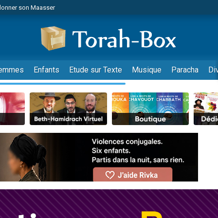
viennent de nous rejoindre sur WhatsApp
viennent de nous rejoindre sur WhatsApp
de donner son Maasser
es viennent de faire un don pour 5 jours de vacances aux Orphelins
emmes
Enfants
Etude sur Texte
Musique
Paracha
Di
es viennent de faire un don pour Diane, 80 ans, dans un appartement insalub
 viennent de demander une bénédiction
viennent de nous rejoindre sur WhatsApp
nnes viennent de faire un don pour Sauvez la jambe de Yohan
49 places pour étudier en groupe sur Zoom
lles musiques dans Torah-Box Music
viennent de nous rejoindre sur WhatsApp
viennent de nous rejoindre sur WhatsApp
viennent de nous rejoindre sur WhatsApp
les musiques dans Torah-Box Music
es viennent de faire un don pour Tsédaka : pauvres d'Israel