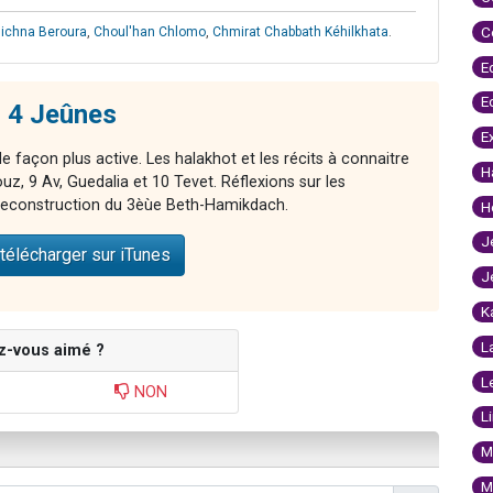
C
ichna Beroura
,
Choul'han Chlomo
,
Chmirat Chabbath Kéhilkhata
.
E
E
s 4 Jeûnes
E
 façon plus active. Les halakhot et les récits à connaitre
H
z, 9 Av, Guedalia et 10 Tevet. Réflexions sur les
 reconstruction du 3èùe Beth-Hamikdach.
H
J
télécharger sur iTunes
J
K
L
z-vous aimé ?
L
NON
L
M
M