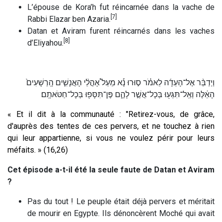
L’épouse de Kora’h fut réincarnée dans la vache de
[7]
Rabbi Elazar ben Azaria.
Datan et Aviram furent réincarnés dans les vaches
[8]
d’Eliyahou.
וַיְדַבֵּ֨ר אֶל־הָעֵדָ֜ה לֵאמֹ֗ר ס֣וּרוּ נָ֡א מֵעַל֩ אָהֳלֵ֨י הָאֲנָשִׁ֤ים הָֽרְשָׁעִים֙
הָאֵ֔לֶּה וְאַֽל־תִּגְּע֖וּ בְּכָל־אֲשֶׁ֣ר לָהֶ֑ם פֶּן־תִּסָּפ֖וּ בְּכָל־חַטֹּאתָֽם׃
« Et il dit à la communauté : "Retirez-vous, de grâce,
d'auprès des tentes de ces pervers, et ne touchez à rien
qui leur appartienne, si vous ne voulez périr pour leurs
méfaits. » (16,26)
Cet épisode a-t-il été la seule faute de Datan et Aviram
?
Pas du tout ! Le peuple était déjà pervers et méritait
de mourir en Egypte. Ils dénoncèrent Moché qui avait