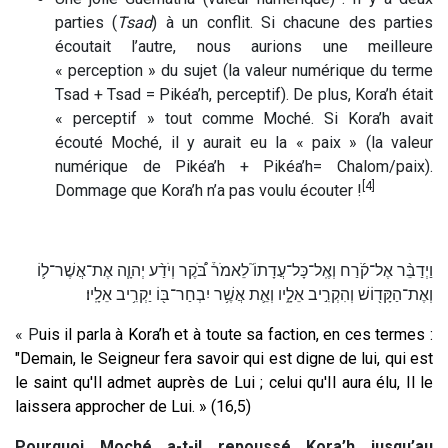
parties (
Tsad
) à un conflit. Si chacune des parties
écoutait l’autre, nous aurions une meilleure
« perception » du sujet (la valeur numérique du terme
Tsad + Tsad = Pikéa’h, perceptif). De plus, Kora’h était
« perceptif » tout comme Moché. Si Kora’h avait
écouté Moché, il y aurait eu la « paix » (la valeur
numérique de Pikéa’h + Pikéa’h= Chalom/paix).
[4]
Dommage que Kora’h n’a pas voulu écouter !
וַיְדַבֵּ֨ר אֶל־קֹ֜רַח וְאֶֽל־כָּל־עֲדָתוֹ֮ לֵאמֹר֒ בֹּ֠קֶר וְיֹדַ֨ע יְהוָ֧ה אֶת־אֲשֶׁר־ל֛וֹ
וְאֶת־הַקָּד֖וֹשׁ וְהִקְרִ֣יב אֵלָ֑יו וְאֵ֛ת אֲשֶׁ֥ר יִבְחַר־בּ֖וֹ יַקְרִ֥יב אֵלָֽיו׃
« P
uis il parla à Kora’h et à toute sa faction, en ces termes :
"Demain, le Seigneur fera savoir qui est digne de lui, qui est
le saint qu'Il admet auprès de Lui ; celui qu'Il aura élu, Il le
laissera approcher de Lui. » (16,5)
Pourquoi Moché a-t-il repoussé Kora’h jusqu’au