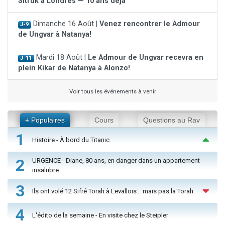
Sitruk à Londres — 10 ans déjà
Dimanche 16 Août |
Venez rencontrer le Admour
J-9
de Ungvar à Natanya!
Mardi 18 Août |
Le Admour de Ungvar recevra en
J-11
plein Kikar de Natanya à Alonzo!
Voir tous les événements à venir
+ Populaires
Cours
Questions au Rav
1
Histoire - À bord du Titanic
2
URGENCE - Diane, 80 ans, en danger dans un appartement
insalubre
3
Ils ont volé 12 Sifré Torah à Levallois… mais pas la Torah
4
L'édito de la semaine - En visite chez le Steipler