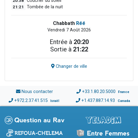
20:38
Coucher du soleil
21:21
Tombée de la nuit
Chabbath
Réé
Vendredi 7 Août 2026
Entrée à
20:20
Sortie à
21:22
Changer de ville
Nous contacter
+33.1.80.20.5000
France
+972.2.37.41.515
+1.437.887.14.93
Israël
Canada