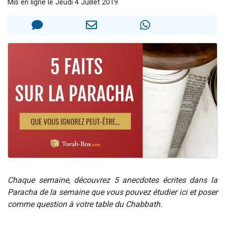
Mis en ligne le Jeudi 4 Juillet 2019
Nouvelle émission radio : Visions de grandeur n°104 : Le Chabbath et le Birkat Hamazone à travers le temps
61 personnes viennent de demander une bénédiction
Ariel vient de donner son Maasser
Il reste 49 places pour étudier en groupe sur Zoom
Eva vient de donner son Maasser
Chaque semaine, découvrez 5 anecdotes écrites dans la
Paracha de la semaine que vous pouvez étudier ici et poser
comme question à votre table du Chabbath.