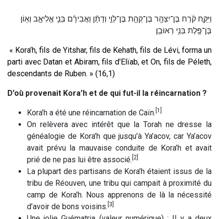
וַיִּקַּ֣ח קֹ֔רַח בֶּן־יִצְהָ֥ר בֶּן־קְהָ֖ת בֶּן־לֵוִ֑י וְדָתָ֨ן וַאֲבִירָ֜ם בְּנֵ֧י אֱלִיאָ֛ב וְא֥וֹן
בֶּן־פֶּ֖לֶת בְּנֵ֥י רְאוּבֵֽן׃
«
Kora’h, fils de Yitshar, fils de Kehath, fils de Lévi, forma un
parti avec Datan et Abiram, fils d'Elïab, et On, fils de Péleth,
descendants de Ruben. » (16,1)
D’où provenait Kora’h et de qui fut-il la réincarnation ?
[1]
Kora’h a été une réincarnation de Caïn.
On relèvera avec intérêt que la Torah ne dresse la
généalogie de Kora’h que jusqu’à Ya’acov, car Ya’acov
avait prévu la mauvaise conduite de Kora’h et avait
[2]
prié de ne pas lui être associé.
La plupart des partisans de Kora’h étaient issus de la
tribu de Réouven, une tribu qui campait à proximité du
camp de Kora’h. Nous apprenons de là la nécessité
[3]
d’avoir de bons voisins.
Une jolie Guématria (valeur numérique) : Il y a deux