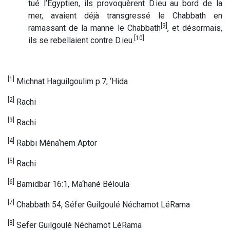
tué l’Egyptien, ils provoquèrent D.ieu au bord de la
mer, avaient déjà transgressé le Chabbath en
[9]
ramassant de la manne le Chabbath
, et désormais,
[10]
ils se rebellaient contre D.ieu.
[1]
Michnat Haguilgoulim p.7; ‘Hida
[2]
Rachi
[3]
Rachi
[4]
Rabbi Ména‘hem Aptor
[5]
Rachi
[6]
Bamidbar 16:1, Ma‘hané Béloula
[7]
Chabbath 54, Séfer Guilgoulé Néchamot LéRama
[8]
Sefer Guilgoulé Néchamot LéRama