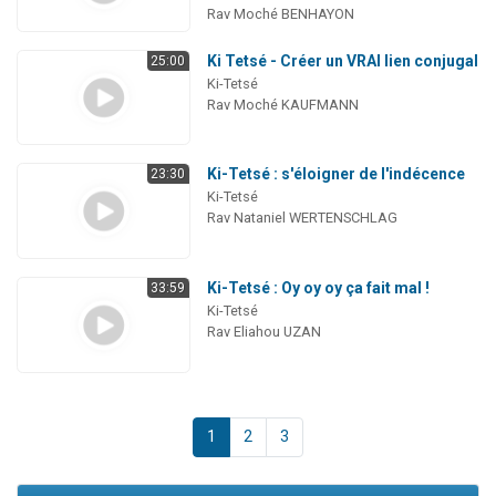
Rav Moché BENHAYON
Ki Tetsé - Créer un VRAI lien conjugal
25:00
Ki-Tetsé
Rav Moché KAUFMANN
Ki-Tetsé : s'éloigner de l'indécence
23:30
Ki-Tetsé
Rav Nataniel WERTENSCHLAG
Ki-Tetsé : Oy oy oy ça fait mal !
33:59
Ki-Tetsé
Rav Eliahou UZAN
1
2
3