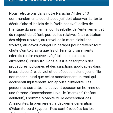
Il reste 49 places pour étudier en groupe sur Zoom
12 nouvelles musiques dans Torah-Box Music
Nous retrouvons dans notre Paracha 74 des 613
commandements que chaque juif doit observer. Le texte
3 personnes viennent de nous rejoindre sur WhatsApp
décrit d’abord les lois de la "belle captive", celles de
2 personnes viennent de nous rejoindre sur WhatsApp
l’héritage du premier né, du fils rebelle, de l’enterrement et
du respect du défunt, puis celles relatives à la restitution
2 personnes viennent de nous rejoindre sur WhatsApp
des objets trouvés, au renvoi de la mère d’oisillons
trouvés, au devoir d’ériger un parapet pour prévenir tout
chute d’un toit, ainsi que les différents croisements
interdits (entre espèces végétales ou animales
différentes). Nous trouvons aussi la description des
procédures judiciaires et des sanctions applicables dans
le cas d’adultère, de viol et de séduction d’une jeune fille
non mariée, ainsi que celles sanctionnant un mari qui
accuserait injustement son épouse d’infidélité. Les
personnes suivantes ne peuvent épouser un homme ou
une femme d’ascendance juive : le "mamzer" (enfant
adultérin), l’homme Moabite ou le descendant des
Ammonites, la première et la deuxième génération
d’Edomite ou d’Egyptien. Puis sont évoquées les lois