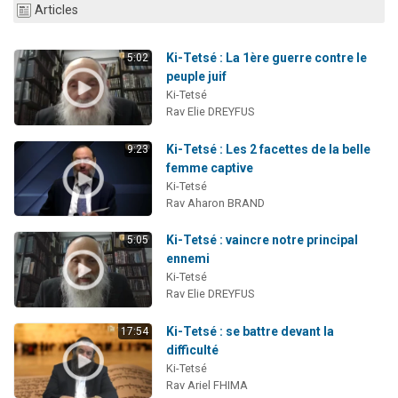
Articles
Ki-Tetsé : La 1ère guerre contre le
5:02
peuple juif
Ki-Tetsé
Rav Elie DREYFUS
Ki-Tetsé : Les 2 facettes de la belle
9:23
femme captive
Ki-Tetsé
Rav Aharon BRAND
Ki-Tetsé : vaincre notre principal
5:05
ennemi
Ki-Tetsé
Rav Elie DREYFUS
Ki-Tetsé : se battre devant la
17:54
difficulté
Ki-Tetsé
Rav Ariel FHIMA