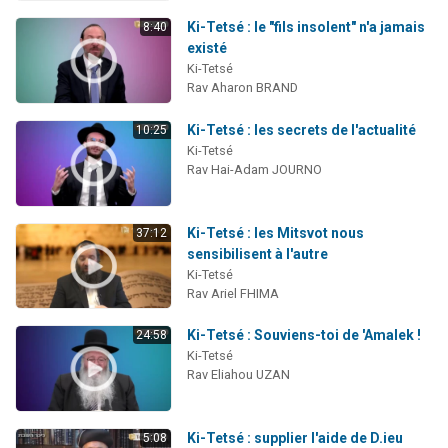
Ki-Tetsé : le "fils insolent" n'a jamais
8:40
existé
Ki-Tetsé
Rav Aharon BRAND
Ki-Tetsé : les secrets de l'actualité
10:25
Ki-Tetsé
Rav Hai-Adam JOURNO
Ki-Tetsé : les Mitsvot nous
37:12
sensibilisent à l'autre
Ki-Tetsé
Rav Ariel FHIMA
Ki-Tetsé : Souviens-toi de 'Amalek !
24:58
Ki-Tetsé
Rav Eliahou UZAN
Ki-Tetsé : supplier l'aide de D.ieu
5:08