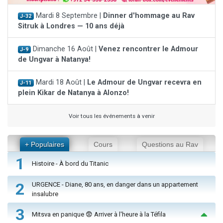
Mardi 8 Septembre |
Dinner d'hommage au Rav
J-32
Sitruk à Londres — 10 ans déjà
Dimanche 16 Août |
Venez rencontrer le Admour
J-9
de Ungvar à Natanya!
Mardi 18 Août |
Le Admour de Ungvar recevra en
J-11
plein Kikar de Natanya à Alonzo!
Voir tous les événements à venir
+ Populaires
Cours
Questions au Rav
1
Histoire - À bord du Titanic
2
URGENCE - Diane, 80 ans, en danger dans un appartement
insalubre
3
Mitsva en panique 😨 Arriver à l'heure à la Téfila