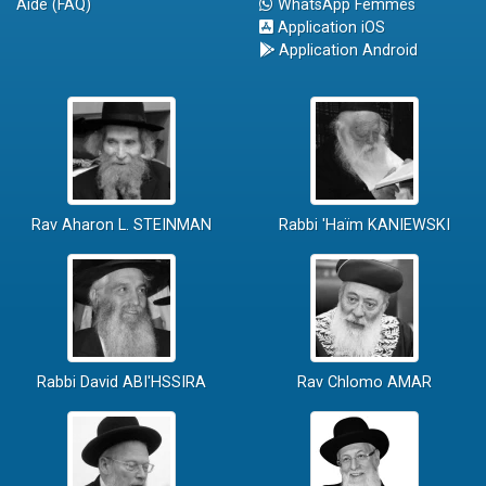
Aide (FAQ)
WhatsApp Femmes
Application iOS
Application Android
Rav Aharon L. STEINMAN
Rabbi 'Haïm KANIEWSKI
Rabbi David ABI'HSSIRA
Rav Chlomo AMAR