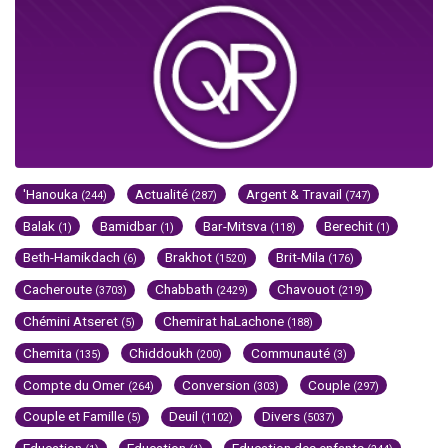
'Hanouka
Actualité
Argent & Travail
(244)
(287)
(747)
Balak
Bamidbar
Bar-Mitsva
Berechit
(1)
(1)
(118)
(1)
Beth-Hamikdach
Brakhot
Brit-Mila
(6)
(1520)
(176)
Cacheroute
Chabbath
Chavouot
(3703)
(2429)
(219)
Chémini Atseret
Chemirat haLachone
(5)
(188)
Chemita
Chiddoukh
Communauté
(135)
(200)
(3)
Compte du Omer
Conversion
Couple
(264)
(303)
(297)
Couple et Famille
Deuil
Divers
(5)
(1102)
(5037)