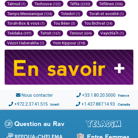
Talmud
Techouva
Téfila
Téfilines
(1)
(122)
(2230)
(356)
Temps Messianique
Toledot
Torah et société
(124)
(1)
(1)
Torah-Box & vous
Tou Béav
Tou Bichvat
(1)
(3)
(24)
Tsédaka
Tsitsit
Tsniout
Vayichla'h
(397)
(167)
(634)
(1)
Vézot Haberakha
Yom Kippour
(1)
(318)
Nous contacter
+33.1.80.20.5000
France
+972.2.37.41.515
+1.437.887.14.93
Israël
Canada