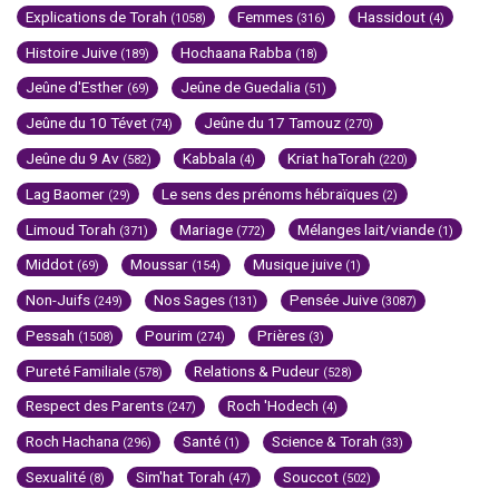
Explications de Torah
Femmes
Hassidout
(1058)
(316)
(4)
Histoire Juive
Hochaana Rabba
(189)
(18)
Jeûne d'Esther
Jeûne de Guedalia
(69)
(51)
Jeûne du 10 Tévet
Jeûne du 17 Tamouz
(74)
(270)
Jeûne du 9 Av
Kabbala
Kriat haTorah
(582)
(4)
(220)
Lag Baomer
Le sens des prénoms hébraïques
(29)
(2)
Limoud Torah
Mariage
Mélanges lait/viande
(371)
(772)
(1)
Middot
Moussar
Musique juive
(69)
(154)
(1)
Non-Juifs
Nos Sages
Pensée Juive
(249)
(131)
(3087)
Pessah
Pourim
Prières
(1508)
(274)
(3)
Pureté Familiale
Relations & Pudeur
(578)
(528)
Respect des Parents
Roch 'Hodech
(247)
(4)
Roch Hachana
Santé
Science & Torah
(296)
(1)
(33)
Sexualité
Sim'hat Torah
Souccot
(8)
(47)
(502)