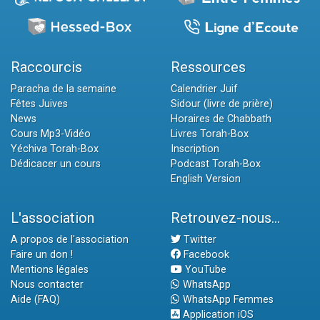
Raccourcis
Ressources
Paracha de la semaine
Calendrier Juif
Fêtes Juives
Sidour (livre de prière)
News
Horaires de Chabbath
Cours Mp3-Vidéo
Livres Torah-Box
Yéchiva Torah-Box
Inscription
Dédicacer un cours
Podcast Torah-Box
English Version
L'association
Retrouvez-nous...
A propos de l'association
Twitter
Faire un don !
Facebook
Mentions légales
YouTube
Nous contacter
WhatsApp
Aide (FAQ)
WhatsApp Femmes
Application iOS