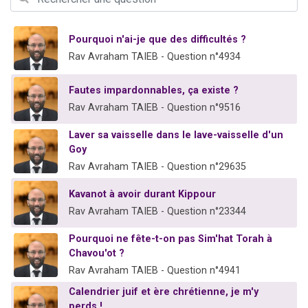
Il reste 49 places pour étudier en groupe sur Zoom
12 nouvelles musiques dans Torah-Box Music
Pourquoi n'ai-je que des difficultés ?
3 personnes viennent de nous rejoindre sur WhatsApp
Rav Avraham TAIEB - Question n°4934
2 personnes viennent de nous rejoindre sur WhatsApp
Fautes impardonnables, ça existe ?
2 personnes viennent de nous rejoindre sur WhatsApp
Rav Avraham TAIEB - Question n°9516
Laver sa vaisselle dans le lave-vaisselle d'un
Goy
Rav Avraham TAIEB - Question n°29635
Kavanot à avoir durant Kippour
Rav Avraham TAIEB - Question n°23344
Pourquoi ne fête-t-on pas Sim'hat Torah à
Chavou'ot ?
Rav Avraham TAIEB - Question n°4941
Calendrier juif et ère chrétienne, je m'y
perds !