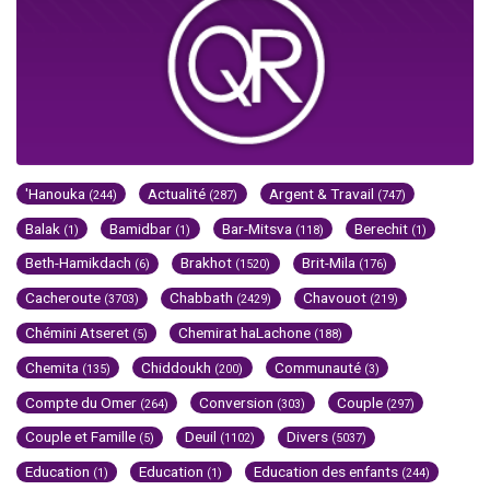
'Hanouka
Actualité
Argent & Travail
(244)
(287)
(747)
Balak
Bamidbar
Bar-Mitsva
Berechit
(1)
(1)
(118)
(1)
Beth-Hamikdach
Brakhot
Brit-Mila
(6)
(1520)
(176)
Cacheroute
Chabbath
Chavouot
(3703)
(2429)
(219)
Chémini Atseret
Chemirat haLachone
(5)
(188)
Chemita
Chiddoukh
Communauté
(135)
(200)
(3)
Compte du Omer
Conversion
Couple
(264)
(303)
(297)
Couple et Famille
Deuil
Divers
(5)
(1102)
(5037)
Education
Education
Education des enfants
(1)
(1)
(244)