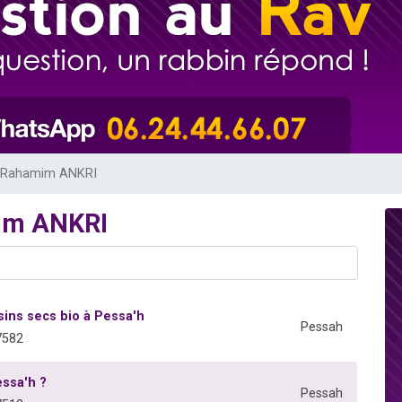
 viennent de demander une bénédiction
nnes viennent de faire un don pour Sauvez la jambe de Yohan
49 places pour étudier en groupe sur Zoom
lles musiques dans Torah-Box Music
 viennent de demander une bénédiction
v Rahamim ANKRI
im ANKRI
isins secs bio à Pessa'h
Pessah
7582
ssa'h ?
Pessah