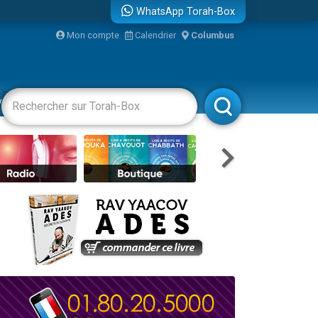
WhatsApp Torah-Box
bre
Mon compte
Calendrier
Columbus
...
vertissements
Livres
Rabbanim