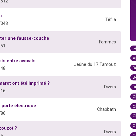
7512
u
Téfila
7348
iter une fausse-couche
Femmes
951
'
A
ats entre avocats
Jeûne du 17 Tamouz
B
048
B
arot ont été imprimé ?
Divers
B
816
C
a porte électrique
C
Chabbath
786
C
C
zouzot ?
Divers
C
15