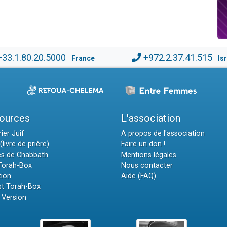
+33.1.80.20.5000
+972.2.37.41.515
France
Is
ources
L'association
ier Juif
A propos de l'association
(livre de prière)
Faire un don !
es de Chabbath
Mentions légales
 Torah-Box
Nous contacter
tion
Aide (FAQ)
t Torah-Box
 Version