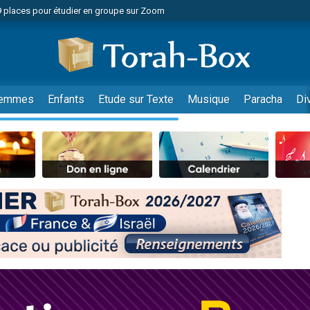
49 places pour étudier en groupe sur Zoom
nes viennent de faire un don pour Diane, 80 ans, dans un appartement insalu
viennent de nous rejoindre sur WhatsApp
viennent de nous rejoindre sur WhatsApp
es viennent de faire un don pour Reloger Rivka, 6 enfants, victime de violences
emmes
Enfants
Etude sur Texte
Musique
Paracha
Di
es viennent de faire un don pour 1 Journée de Vacances Pour les Enfants
 viennent de demander une bénédiction
viennent de nous rejoindre sur WhatsApp
49 places pour étudier en groupe sur Zoom
 donner son Maasser
viennent de nous rejoindre sur WhatsApp
viennent de nous rejoindre sur WhatsApp
de donner son Maasser
es viennent de faire un don pour 5 jours de vacances aux Orphelins
viennent de nous rejoindre sur WhatsApp