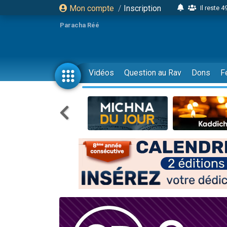
Mon compte
/
Inscription
Il reste 
16 person
Paracha Réé
2 personnes 
6 personnes 
4 personn
Vidéos
Question au Rav
Dons
F
2 personn
17 personnes
4 personnes 
Il reste 
Eva vient de
4 personnes 
3 personnes 
Odaya vient 
3 personn
2 personnes 