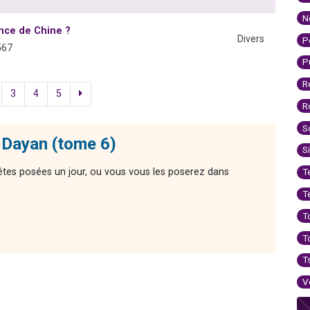
N
ance de Chine ?
Divers
P
567
P
R
3
4
5
R
S
 Dayan (tome 6)
S
êtes posées un jour, ou vous vous les poserez dans
T
T
T
T
T
V