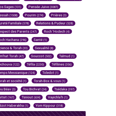
os Sages
Pensée Juive
(131)
(3087)
essah
Pourim
Prières
(1508)
(274)
(3)
ureté Familiale
Relations & Pudeur
(578)
(528)
espect des Parents
Roch 'Hodech
(247)
(4)
och Hachana
Santé
(296)
(1)
cience & Torah
Sexualité
(33)
(8)
im'hat Torah
Souccot
Talmud
(47)
(502)
(1)
echouva
Téfila
Téfilines
(122)
(2230)
(356)
emps Messianique
Toledot
(124)
(1)
orah et société
Torah-Box & vous
(1)
(1)
ou Béav
Tou Bichvat
Tsédaka
(3)
(24)
(397)
sitsit
Tsniout
Vayichla'h
(167)
(634)
(1)
ézot Haberakha
Yom Kippour
(1)
(318)