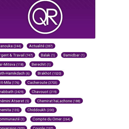
Hanouka
Actualité
(244)
(287)
rgent & Travail
Balak
Bamidbar
(747)
(1)
(1)
ar-Mitsva
Berechit
(118)
(1)
eth-Hamikdach
Brakhot
(6)
(1520)
rit-Mila
Cacheroute
(176)
(3703)
habbath
Chavouot
(2429)
(219)
hémini Atseret
Chemirat haLachone
(5)
(188)
hemita
Chiddoukh
(135)
(200)
ommunauté
Compte du Omer
(3)
(264)
onversion
Couple
(303)
(297)