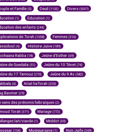
ouple et Famille
Deuil
Divers
(5)
(1102)
(5037)
ducation
Education
(1)
(1)
ducation des enfants
(244)
xplications de Torah
Femmes
(1058)
(316)
assidout
Histoire Juive
(4)
(189)
ochaana Rabba
Jeûne d'Esther
(18)
(69)
eûne de Guedalia
Jeûne du 10 Tévet
(51)
(74)
eûne du 17 Tamouz
Jeûne du 9 Av
(270)
(582)
abbala
Kriat haTorah
(4)
(220)
ag Baomer
(29)
e sens des prénoms hébraïques
(2)
imoud Torah
Mariage
(371)
(772)
élanges lait/viande
Middot
(1)
(69)
oussar
Musique juive
Non-Juifs
(154)
(1)
(249)