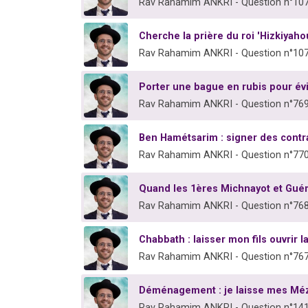
Rav Rahamim ANKRI - Question n°10
Cherche la prière du roi 'Hizkiyaho
Rav Rahamim ANKRI - Question n°10
Porter une bague en rubis pour év
Rav Rahamim ANKRI - Question n°76
Ben Hamétsarim : signer des contr
Rav Rahamim ANKRI - Question n°77
Quand les 1ères Michnayot et Guém
Rav Rahamim ANKRI - Question n°76
Chabbath : laisser mon fils ouvrir l
Rav Rahamim ANKRI - Question n°76
Déménagement : je laisse mes Mé
Rav Rahamim ANKRI - Question n°14