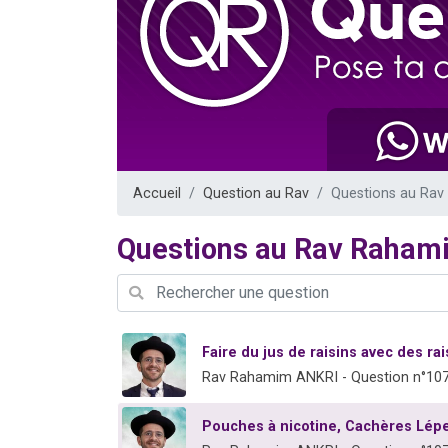
13 personnes
30 perso
Il reste 
12 nouve
29 personnes
Accueil
Question au Rav
Questions au Ra
Questions au Rav Raham
Faire du jus de raisins avec des ra
Rav Rahamim ANKRI - Question n°10
Pouches à nicotine, Cachères Lépe