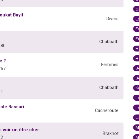
C
oukat Bayit
Divers
E
2
E
E
Chabbath
480
H
H
e ?
Femmes
J
767
J
Chabbath
K
91
L
ole Bassari
L
Cacheroute
5
L
M
 voir un être cher
Brakhot
M
62