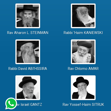
Rav Aharon L. STEINMAN
Rabbi 'Haïm KANIEWSKI
Rabbi David ABI'HSSIRA
Rav Chlomo AMAR
Rav Israël GANTZ
Rav Yossef-Haïm SITRUK