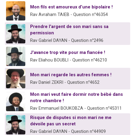
13 personnes viennent de demander une bénédiction
Mon fils est amoureux d’une bipolaire !
30 personnes viennent de faire un don pour Sauvez la jambe de Yohan
Rav Avraham TAIEB - Question n°46354
Il reste 49 places pour étudier en groupe sur Zoom
Prendre l'argent de son mari sans sa
12 nouvelles musiques dans Torah-Box Music
permission
Rav Gabriel DAYAN - Question n°2496
29 personnes viennent de demander une bénédiction
J'avance trop vite pour ma fiancée !
Rav Eliahou BOUBLI - Question n°46210
Mon mari regarde les autres femmes !
Rav Daniel ZEKRI - Question n°4652
Mon mari veut faire dormir notre bébé dans
notre chambre !
Rav Emmanuel BOUKOBZA - Question n°45311
Risque de disputes si mon mari ne me
dévoile pas un secret
Rav Gabriel DAYAN - Question n°44909