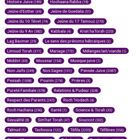
Histoire Juive
Hochaana Rabba
(189)
(18)
Jeûne d'Esther
Jeûne de Guedalia
(69)
(51)
Jeûne du 10 Tévet
Jeûne du 17 Tamouz
(74)
(270)
Jeûne du 9 Av
Kabbala
Kriat haTorah
(582)
(4)
(220)
Lag Baomer
Le sens des prénoms hébraïques
(29)
(2)
Limoud Torah
Mariage
Mélanges lait/viande
(371)
(772)
(1)
Middot
Moussar
Musique juive
(69)
(154)
(1)
Non-Juifs
Nos Sages
Pensée Juive
(249)
(131)
(3087)
Pessah
Pourim
Prières
(1508)
(274)
(3)
Pureté Familiale
Relations & Pudeur
(578)
(528)
Respect des Parents
Roch 'Hodech
(247)
(4)
Roch Hachana
Santé
Science & Torah
(296)
(1)
(33)
Sexualité
Sim'hat Torah
Souccot
(8)
(47)
(502)
Talmud
Techouva
Téfila
Téfilines
(1)
(122)
(2230)
(356)