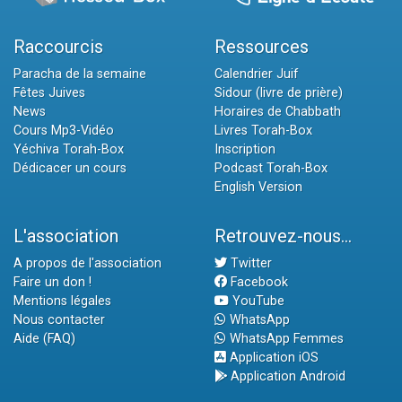
Raccourcis
Ressources
Paracha de la semaine
Calendrier Juif
Fêtes Juives
Sidour (livre de prière)
News
Horaires de Chabbath
Cours Mp3-Vidéo
Livres Torah-Box
Yéchiva Torah-Box
Inscription
Dédicacer un cours
Podcast Torah-Box
English Version
L'association
Retrouvez-nous...
A propos de l'association
Twitter
Faire un don !
Facebook
Mentions légales
YouTube
Nous contacter
WhatsApp
Aide (FAQ)
WhatsApp Femmes
Application iOS
Application Android