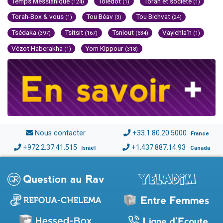
Temps Messianique
Toledot
Torah et société
(124)
(1)
(1)
Torah-Box & vous
Tou Béav
Tou Bichvat
(1)
(3)
(24)
Tsédaka
Tsitsit
Tsniout
Vayichla'h
(397)
(167)
(634)
(1)
Vézot Haberakha
Yom Kippour
(1)
(318)
Nous contacter
+33.1.80.20.5000
France
+972.2.37.41.515
+1.437.887.14.93
Israël
Canada