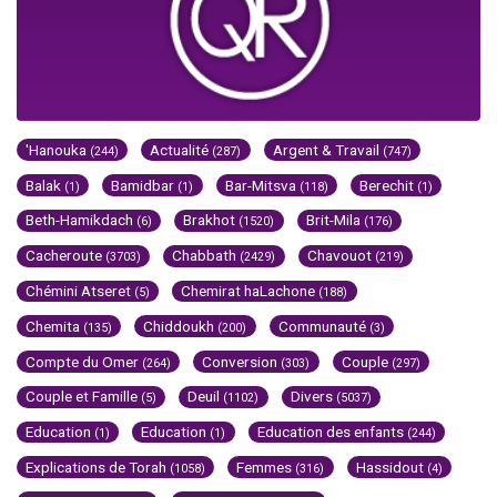
'Hanouka
Actualité
Argent & Travail
(244)
(287)
(747)
Balak
Bamidbar
Bar-Mitsva
Berechit
(1)
(1)
(118)
(1)
Beth-Hamikdach
Brakhot
Brit-Mila
(6)
(1520)
(176)
Cacheroute
Chabbath
Chavouot
(3703)
(2429)
(219)
Chémini Atseret
Chemirat haLachone
(5)
(188)
Chemita
Chiddoukh
Communauté
(135)
(200)
(3)
Compte du Omer
Conversion
Couple
(264)
(303)
(297)
Couple et Famille
Deuil
Divers
(5)
(1102)
(5037)
Education
Education
Education des enfants
(1)
(1)
(244)
Explications de Torah
Femmes
Hassidout
(1058)
(316)
(4)