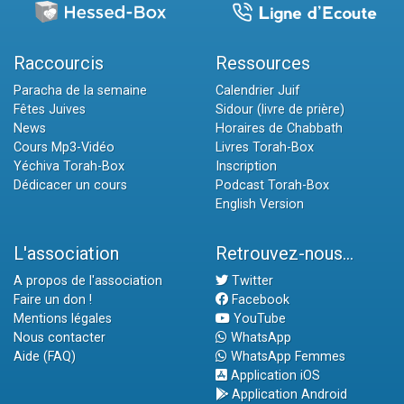
Raccourcis
Ressources
Paracha de la semaine
Calendrier Juif
Fêtes Juives
Sidour (livre de prière)
News
Horaires de Chabbath
Cours Mp3-Vidéo
Livres Torah-Box
Yéchiva Torah-Box
Inscription
Dédicacer un cours
Podcast Torah-Box
English Version
L'association
Retrouvez-nous...
A propos de l'association
Twitter
Faire un don !
Facebook
Mentions légales
YouTube
Nous contacter
WhatsApp
Aide (FAQ)
WhatsApp Femmes
Application iOS
Application Android