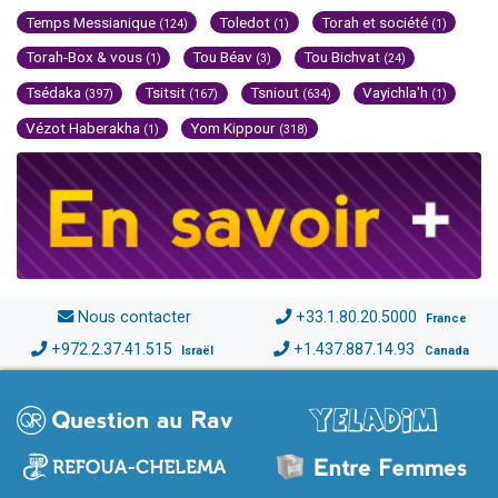
Temps Messianique
Toledot
Torah et société
(124)
(1)
(1)
Torah-Box & vous
Tou Béav
Tou Bichvat
(1)
(3)
(24)
Tsédaka
Tsitsit
Tsniout
Vayichla'h
(397)
(167)
(634)
(1)
Vézot Haberakha
Yom Kippour
(1)
(318)
Nous contacter
+33.1.80.20.5000
France
+972.2.37.41.515
+1.437.887.14.93
Israël
Canada