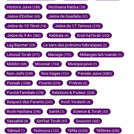
Histoire Juive
Hochaana Rabba
(189)
(18)
Jeûne d'Esther
Jeûne de Guedalia
(69)
(51)
Jeûne du 10 Tévet
Jeûne du 17 Tamouz
(74)
(270)
Jeûne du 9 Av
Kabbala
Kriat haTorah
(582)
(4)
(220)
Lag Baomer
Le sens des prénoms hébraïques
(29)
(2)
Limoud Torah
Mariage
Mélanges lait/viande
(371)
(772)
(1)
Middot
Moussar
Musique juive
(69)
(154)
(1)
Non-Juifs
Nos Sages
Pensée Juive
(249)
(131)
(3087)
Pessah
Pourim
Prières
(1508)
(274)
(3)
Pureté Familiale
Relations & Pudeur
(578)
(528)
Respect des Parents
Roch 'Hodech
(247)
(4)
Roch Hachana
Santé
Science & Torah
(296)
(1)
(33)
Sexualité
Sim'hat Torah
Souccot
(8)
(47)
(502)
Talmud
Techouva
Téfila
Téfilines
(1)
(122)
(2230)
(356)