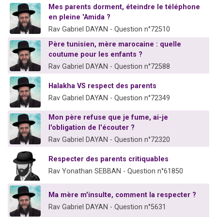
Mes parents dorment, éteindre le téléphone
Nouvelle émission radio : Visions de grandeur n°104 : Le Chabbath et le Birkat Hamazone à travers le temps
en pleine 'Amida ?
61 personnes viennent de demander une bénédiction
Rav Gabriel DAYAN - Question n°72510
Ariel vient de donner son Maasser
Père tunisien, mère marocaine : quelle
Il reste 49 places pour étudier en groupe sur Zoom
coutume pour les enfants ?
Eva vient de donner son Maasser
Rav Gabriel DAYAN - Question n°72588
Halakha VS respect des parents
Rav Gabriel DAYAN - Question n°72349
Mon père refuse que je fume, ai-je
l'obligation de l'écouter ?
Rav Gabriel DAYAN - Question n°72320
Respecter des parents critiquables
Rav Yonathan SEBBAN - Question n°61850
Ma mère m'insulte, comment la respecter ?
Rav Gabriel DAYAN - Question n°5631