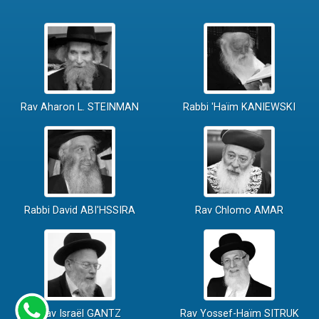
Rav Aharon L. STEINMAN
Rabbi 'Haïm KANIEWSKI
Rabbi David ABI'HSSIRA
Rav Chlomo AMAR
Rav Israël GANTZ
Rav Yossef-Haïm SITRUK