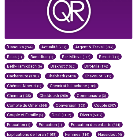
'Hanouka
Actualité
Argent & Travail
(244)
(287)
(747)
Balak
Bamidbar
Bar-Mitsva
Berechit
(1)
(1)
(118)
(1)
Beth-Hamikdach
Brakhot
Brit-Mila
(6)
(1520)
(176)
Cacheroute
Chabbath
Chavouot
(3703)
(2429)
(219)
Chémini Atseret
Chemirat haLachone
(5)
(188)
Chemita
Chiddoukh
Communauté
(135)
(200)
(3)
Compte du Omer
Conversion
Couple
(264)
(303)
(297)
Couple et Famille
Deuil
Divers
(5)
(1102)
(5037)
Education
Education
Education des enfants
(1)
(1)
(244)
Explications de Torah
Femmes
Hassidout
(1058)
(316)
(4)