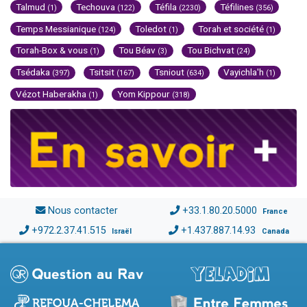
Talmud
Techouva
Téfila
Téfilines
(1)
(122)
(2230)
(356)
Temps Messianique
Toledot
Torah et société
(124)
(1)
(1)
Torah-Box & vous
Tou Béav
Tou Bichvat
(1)
(3)
(24)
Tsédaka
Tsitsit
Tsniout
Vayichla'h
(397)
(167)
(634)
(1)
Vézot Haberakha
Yom Kippour
(1)
(318)
Nous contacter
+33.1.80.20.5000
France
+972.2.37.41.515
+1.437.887.14.93
Israël
Canada