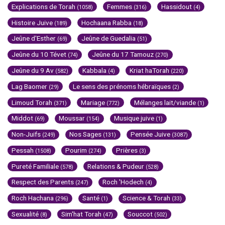
Explications de Torah
Femmes
Hassidout
(1058)
(316)
(4)
Histoire Juive
Hochaana Rabba
(189)
(18)
Jeûne d'Esther
Jeûne de Guedalia
(69)
(51)
Jeûne du 10 Tévet
Jeûne du 17 Tamouz
(74)
(270)
Jeûne du 9 Av
Kabbala
Kriat haTorah
(582)
(4)
(220)
Lag Baomer
Le sens des prénoms hébraïques
(29)
(2)
Limoud Torah
Mariage
Mélanges lait/viande
(371)
(772)
(1)
Middot
Moussar
Musique juive
(69)
(154)
(1)
Non-Juifs
Nos Sages
Pensée Juive
(249)
(131)
(3087)
Pessah
Pourim
Prières
(1508)
(274)
(3)
Pureté Familiale
Relations & Pudeur
(578)
(528)
Respect des Parents
Roch 'Hodech
(247)
(4)
Roch Hachana
Santé
Science & Torah
(296)
(1)
(33)
Sexualité
Sim'hat Torah
Souccot
(8)
(47)
(502)