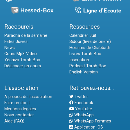
Raccourcis
Ressources
Paracha de la semaine
Calendrier Juif
Fêtes Juives
Sidour (livre de prière)
News
Horaires de Chabbath
Cours Mp3-Vidéo
Livres Torah-Box
Yéchiva Torah-Box
Inscription
Dédicacer un cours
Podcast Torah-Box
English Version
L'association
Retrouvez-nous...
A propos de l'association
Twitter
Faire un don !
Facebook
Mentions légales
YouTube
Nous contacter
WhatsApp
Aide (FAQ)
WhatsApp Femmes
Application iOS