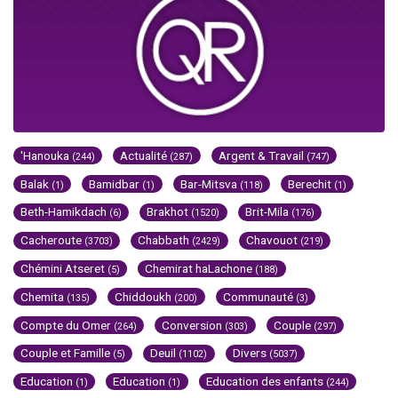
'Hanouka
Actualité
Argent & Travail
(244)
(287)
(747)
Balak
Bamidbar
Bar-Mitsva
Berechit
(1)
(1)
(118)
(1)
Beth-Hamikdach
Brakhot
Brit-Mila
(6)
(1520)
(176)
Cacheroute
Chabbath
Chavouot
(3703)
(2429)
(219)
Chémini Atseret
Chemirat haLachone
(5)
(188)
Chemita
Chiddoukh
Communauté
(135)
(200)
(3)
Compte du Omer
Conversion
Couple
(264)
(303)
(297)
Couple et Famille
Deuil
Divers
(5)
(1102)
(5037)
Education
Education
Education des enfants
(1)
(1)
(244)