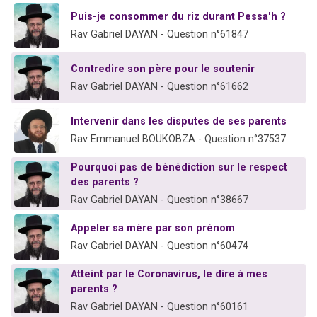
13 personnes viennent de demander une bénédiction
Puis-je consommer du riz durant Pessa'h ?
30 personnes viennent de faire un don pour Sauvez la jambe de Yohan
Rav Gabriel DAYAN - Question n°61847
Il reste 49 places pour étudier en groupe sur Zoom
Contredire son père pour le soutenir
12 nouvelles musiques dans Torah-Box Music
Rav Gabriel DAYAN - Question n°61662
29 personnes viennent de demander une bénédiction
Intervenir dans les disputes de ses parents
Rav Emmanuel BOUKOBZA - Question n°37537
Pourquoi pas de bénédiction sur le respect
des parents ?
Rav Gabriel DAYAN - Question n°38667
Appeler sa mère par son prénom
Rav Gabriel DAYAN - Question n°60474
Atteint par le Coronavirus, le dire à mes
parents ?
Rav Gabriel DAYAN - Question n°60161