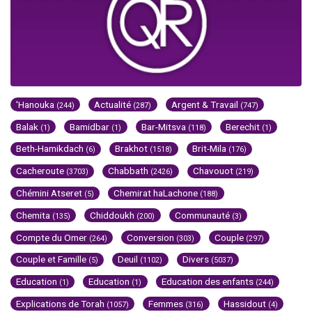
'Hanouka
Actualité
Argent & Travail
(244)
(287)
(747)
Balak
Bamidbar
Bar-Mitsva
Berechit
(1)
(1)
(118)
(1)
Beth-Hamikdach
Brakhot
Brit-Mila
(6)
(1518)
(176)
Cacheroute
Chabbath
Chavouot
(3703)
(2426)
(219)
Chémini Atseret
Chemirat haLachone
(5)
(188)
Chemita
Chiddoukh
Communauté
(135)
(200)
(3)
Compte du Omer
Conversion
Couple
(264)
(303)
(297)
Couple et Famille
Deuil
Divers
(5)
(1102)
(5037)
Education
Education
Education des enfants
(1)
(1)
(244)
Explications de Torah
Femmes
Hassidout
(1057)
(316)
(4)