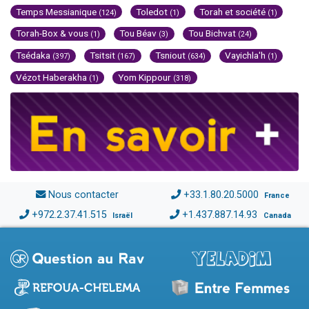
Temps Messianique
Toledot
Torah et société
(124)
(1)
(1)
Torah-Box & vous
Tou Béav
Tou Bichvat
(1)
(3)
(24)
Tsédaka
Tsitsit
Tsniout
Vayichla'h
(397)
(167)
(634)
(1)
Vézot Haberakha
Yom Kippour
(1)
(318)
Nous contacter
+33.1.80.20.5000
France
+972.2.37.41.515
+1.437.887.14.93
Israël
Canada