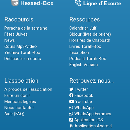
Raccourcis
Ressources
Paracha de la semaine
Calendrier Juif
Fêtes Juives
Sidour (livre de prière)
News
Horaires de Chabbath
Cours Mp3-Vidéo
Livres Torah-Box
Yéchiva Torah-Box
Inscription
Dédicacer un cours
Podcast Torah-Box
English Version
L'association
Retrouvez-nous...
A propos de l'association
Twitter
Faire un don !
Facebook
Mentions légales
YouTube
Nous contacter
WhatsApp
Aide (FAQ)
WhatsApp Femmes
Application iOS
Application Android