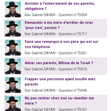
Assister à l'enterrement de ses parents,
61 personnes viennent de demander une bénédiction
obligatoire ?
Il reste 49 places pour étudier en groupe sur Zoom
Rav Gabriel DAYAN - Question n°75504
Ariel vient de donner son Maasser
Demander à ma mère d'arrêter de crier
Nathaniel vient de donner son Maasser
"pour rien", permis ?
Rav Gabriel DAYAN - Question n°75717
4 personnes viennent de nous rejoindre sur WhatsApp
Faire une remarque à son père qui est sur
son téléphone
Rav Gabriel DAYAN - Question n°75261
Aimer ses parents, Mitsva de la Torah ?
Rav Gabriel DAYAN - Question n°75315
Frapper une personne ayant insulté mes
parents
Rav Gabriel DAYAN - Question n°75440
Ne pas rentrer chez moi ou réveiller ma
mère ?
Rav Gabriel DAYAN - Question n°75151