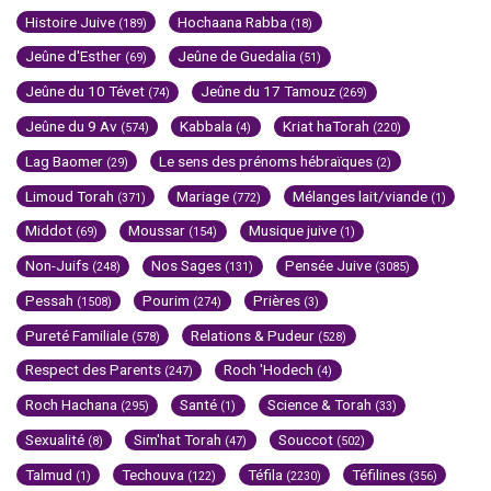
Histoire Juive
Hochaana Rabba
(189)
(18)
Jeûne d'Esther
Jeûne de Guedalia
(69)
(51)
Jeûne du 10 Tévet
Jeûne du 17 Tamouz
(74)
(269)
Jeûne du 9 Av
Kabbala
Kriat haTorah
(574)
(4)
(220)
Lag Baomer
Le sens des prénoms hébraïques
(29)
(2)
Limoud Torah
Mariage
Mélanges lait/viande
(371)
(772)
(1)
Middot
Moussar
Musique juive
(69)
(154)
(1)
Non-Juifs
Nos Sages
Pensée Juive
(248)
(131)
(3085)
Pessah
Pourim
Prières
(1508)
(274)
(3)
Pureté Familiale
Relations & Pudeur
(578)
(528)
Respect des Parents
Roch 'Hodech
(247)
(4)
Roch Hachana
Santé
Science & Torah
(295)
(1)
(33)
Sexualité
Sim'hat Torah
Souccot
(8)
(47)
(502)
Talmud
Techouva
Téfila
Téfilines
(1)
(122)
(2230)
(356)