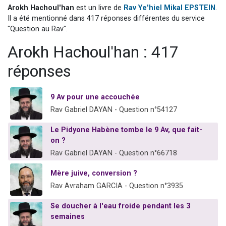
Arokh Hachoul'han
est un livre de
Rav Ye'hiel Mikal EPSTEIN
.
2 personnes viennent de nous rejoindre sur WhatsApp
Il a été mentionné dans 417 réponses différentes du service
Eli vient de donner son Maasser
"Question au Rav".
Lisbel Esther vient de donner son Maasser
Arokh Hachoul'han : 417
3 personnes viennent de faire un don pour Événements Torah-Box
réponses
2 personnes viennent de nous rejoindre sur WhatsApp
9 Av pour une accouchée
Rav Gabriel DAYAN - Question n°54127
Le Pidyone Habène tombe le 9 Av, que fait-
on ?
Rav Gabriel DAYAN - Question n°66718
Mère juive, conversion ?
Rav Avraham GARCIA - Question n°3935
Se doucher à l'eau froide pendant les 3
semaines