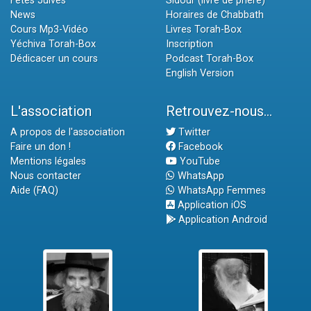
Fêtes Juives
Sidour (livre de prière)
News
Horaires de Chabbath
Cours Mp3-Vidéo
Livres Torah-Box
Yéchiva Torah-Box
Inscription
Dédicacer un cours
Podcast Torah-Box
English Version
L'association
Retrouvez-nous...
A propos de l'association
Twitter
Faire un don !
Facebook
Mentions légales
YouTube
Nous contacter
WhatsApp
Aide (FAQ)
WhatsApp Femmes
Application iOS
Application Android