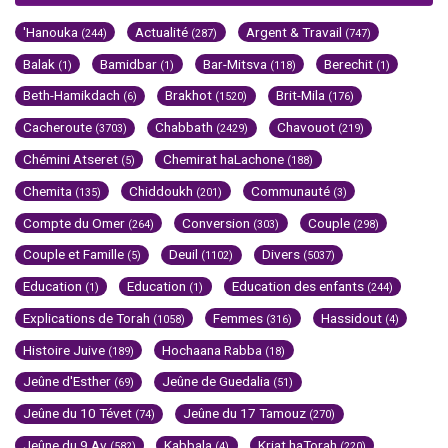
'Hanouka
Actualité
Argent & Travail
(244)
(287)
(747)
Balak
Bamidbar
Bar-Mitsva
Berechit
(1)
(1)
(118)
(1)
Beth-Hamikdach
Brakhot
Brit-Mila
(6)
(1520)
(176)
Cacheroute
Chabbath
Chavouot
(3703)
(2429)
(219)
Chémini Atseret
Chemirat haLachone
(5)
(188)
Chemita
Chiddoukh
Communauté
(135)
(201)
(3)
Compte du Omer
Conversion
Couple
(264)
(303)
(298)
Couple et Famille
Deuil
Divers
(5)
(1102)
(5037)
Education
Education
Education des enfants
(1)
(1)
(244)
Explications de Torah
Femmes
Hassidout
(1058)
(316)
(4)
Histoire Juive
Hochaana Rabba
(189)
(18)
Jeûne d'Esther
Jeûne de Guedalia
(69)
(51)
Jeûne du 10 Tévet
Jeûne du 17 Tamouz
(74)
(270)
Jeûne du 9 Av
Kabbala
Kriat haTorah
(582)
(4)
(220)