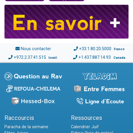
Nous contacter
+33.1.80.20.5000
France
+972.2.37.41.515
+1.437.887.14.93
Israël
Canada
Raccourcis
Ressources
Paracha de la semaine
Calendrier Juif