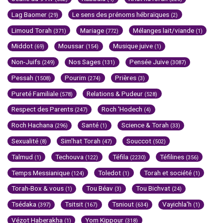
Lag Baomer
Le sens des prénoms hébraïques
(29)
(2)
Limoud Torah
Mariage
Mélanges lait/viande
(371)
(772)
(1)
Middot
Moussar
Musique juive
(69)
(154)
(1)
Non-Juifs
Nos Sages
Pensée Juive
(249)
(131)
(3087)
Pessah
Pourim
Prières
(1508)
(274)
(3)
Pureté Familiale
Relations & Pudeur
(578)
(528)
Respect des Parents
Roch 'Hodech
(247)
(4)
Roch Hachana
Santé
Science & Torah
(296)
(1)
(33)
Sexualité
Sim'hat Torah
Souccot
(8)
(47)
(502)
Talmud
Techouva
Téfila
Téfilines
(1)
(122)
(2230)
(356)
Temps Messianique
Toledot
Torah et société
(124)
(1)
(1)
Torah-Box & vous
Tou Béav
Tou Bichvat
(1)
(3)
(24)
Tsédaka
Tsitsit
Tsniout
Vayichla'h
(397)
(167)
(634)
(1)
Vézot Haberakha
Yom Kippour
(1)
(318)