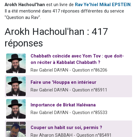
Arokh Hachoul'han
est un livre de
Rav Ye'hiel Mikal EPSTEIN
.
61 personnes viennent de demander une bénédiction
Il a été mentionné dans 417 réponses différentes du service
Il reste 49 places pour étudier en groupe sur Zoom
"Question au Rav".
Ariel vient de donner son Maasser
Arokh Hachoul'han : 417
Nathaniel vient de donner son Maasser
réponses
4 personnes viennent de nous rejoindre sur WhatsApp
Chabbath coïncide avec Yom Tov : que doit-
on réciter à Kabbalat Chabbath ?
Rav Gabriel DAYAN - Question n°86206
Faire une 'Houppa en intérieur
Rav Gabriel DAYAN - Question n°85911
Importance de Birkat Halévana
Rav Gabriel DAYAN - Question n°85533
Couper un habit sur soi, permis ?
Rav Aharon SABBAH - Question n°85491