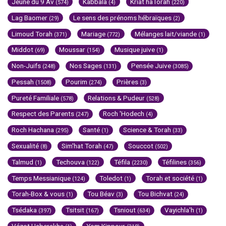
Jeûne du 9 Av
Kabbala
Kriat haTorah
(574)
(4)
(220)
Lag Baomer
Le sens des prénoms hébraïques
(29)
(2)
Limoud Torah
Mariage
Mélanges lait/viande
(371)
(772)
(1)
Middot
Moussar
Musique juive
(69)
(154)
(1)
Non-Juifs
Nos Sages
Pensée Juive
(248)
(131)
(3085)
Pessah
Pourim
Prières
(1508)
(274)
(3)
Pureté Familiale
Relations & Pudeur
(578)
(528)
Respect des Parents
Roch 'Hodech
(247)
(4)
Roch Hachana
Santé
Science & Torah
(295)
(1)
(33)
Sexualité
Sim'hat Torah
Souccot
(8)
(47)
(502)
Talmud
Techouva
Téfila
Téfilines
(1)
(122)
(2230)
(356)
Temps Messianique
Toledot
Torah et société
(124)
(1)
(1)
Torah-Box & vous
Tou Béav
Tou Bichvat
(1)
(3)
(24)
Tsédaka
Tsitsit
Tsniout
Vayichla'h
(397)
(167)
(634)
(1)
Vézot Haberakha
Yom Kippour