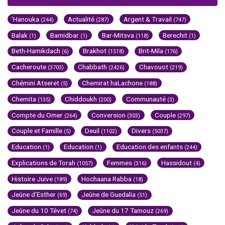
'Hanouka
Actualité
Argent & Travail
(244)
(287)
(747)
Balak
Bamidbar
Bar-Mitsva
Berechit
(1)
(1)
(118)
(1)
Beth-Hamikdach
Brakhot
Brit-Mila
(6)
(1518)
(176)
Cacheroute
Chabbath
Chavouot
(3703)
(2426)
(219)
Chémini Atseret
Chemirat haLachone
(5)
(188)
Chemita
Chiddoukh
Communauté
(135)
(200)
(3)
Compte du Omer
Conversion
Couple
(264)
(303)
(297)
Couple et Famille
Deuil
Divers
(5)
(1102)
(5037)
Education
Education
Education des enfants
(1)
(1)
(244)
Explications de Torah
Femmes
Hassidout
(1057)
(316)
(4)
Histoire Juive
Hochaana Rabba
(189)
(18)
Jeûne d'Esther
Jeûne de Guedalia
(69)
(51)
Jeûne du 10 Tévet
Jeûne du 17 Tamouz
(74)
(269)