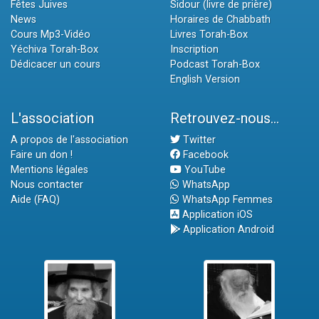
Fêtes Juives
Sidour (livre de prière)
News
Horaires de Chabbath
Cours Mp3-Vidéo
Livres Torah-Box
Yéchiva Torah-Box
Inscription
Dédicacer un cours
Podcast Torah-Box
English Version
L'association
Retrouvez-nous...
A propos de l'association
Twitter
Faire un don !
Facebook
Mentions légales
YouTube
Nous contacter
WhatsApp
Aide (FAQ)
WhatsApp Femmes
Application iOS
Application Android