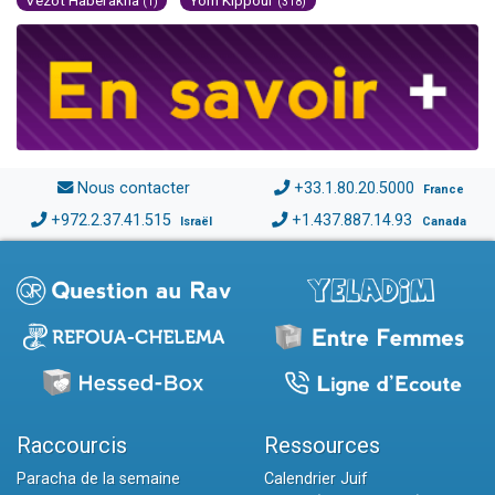
(1)
(318)
Nous contacter
+33.1.80.20.5000
France
+972.2.37.41.515
+1.437.887.14.93
Israël
Canada
Raccourcis
Ressources
Paracha de la semaine
Calendrier Juif