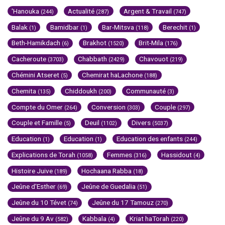
'Hanouka
Actualité
Argent & Travail
(244)
(287)
(747)
Balak
Bamidbar
Bar-Mitsva
Berechit
(1)
(1)
(118)
(1)
Beth-Hamikdach
Brakhot
Brit-Mila
(6)
(1520)
(176)
Cacheroute
Chabbath
Chavouot
(3703)
(2429)
(219)
Chémini Atseret
Chemirat haLachone
(5)
(188)
Chemita
Chiddoukh
Communauté
(135)
(200)
(3)
Compte du Omer
Conversion
Couple
(264)
(303)
(297)
Couple et Famille
Deuil
Divers
(5)
(1102)
(5037)
Education
Education
Education des enfants
(1)
(1)
(244)
Explications de Torah
Femmes
Hassidout
(1058)
(316)
(4)
Histoire Juive
Hochaana Rabba
(189)
(18)
Jeûne d'Esther
Jeûne de Guedalia
(69)
(51)
Jeûne du 10 Tévet
Jeûne du 17 Tamouz
(74)
(270)
Jeûne du 9 Av
Kabbala
Kriat haTorah
(582)
(4)
(220)