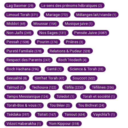
Lag Baomer
Le sens des prénoms hébraïques
(29)
(2)
Limoud Torah
Mariage
Mélanges lait/viande
(371)
(772)
(1)
Middot
Moussar
Musique juive
(69)
(154)
(1)
Non-Juifs
Nos Sages
Pensée Juive
(249)
(131)
(3087)
Pessah
Pourim
Prières
(1508)
(274)
(3)
Pureté Familiale
Relations & Pudeur
(578)
(528)
Respect des Parents
Roch 'Hodech
(247)
(4)
Roch Hachana
Santé
Science & Torah
(296)
(1)
(33)
Sexualité
Sim'hat Torah
Souccot
(8)
(47)
(502)
Talmud
Techouva
Téfila
Téfilines
(1)
(122)
(2230)
(356)
Temps Messianique
Toledot
Torah et société
(124)
(1)
(1)
Torah-Box & vous
Tou Béav
Tou Bichvat
(1)
(3)
(24)
Tsédaka
Tsitsit
Tsniout
Vayichla'h
(397)
(167)
(634)
(1)
Vézot Haberakha
Yom Kippour
(1)
(318)