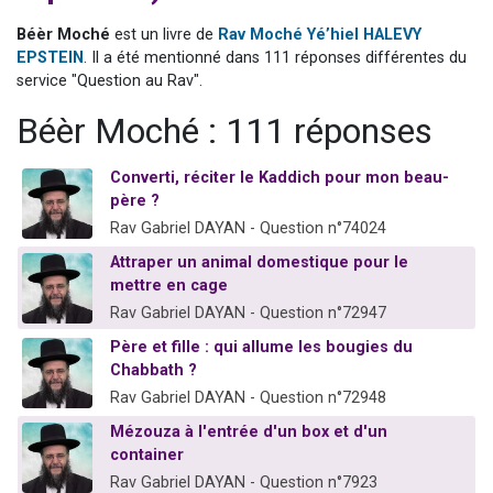
Nouvelle émission radio : Visions de grandeur n°104 : Le Chabbath et le Birkat Hamazone à travers le temps
Béèr Moché
est un livre de
Rav Moché Yé’hiel HALEVY
61 personnes viennent de demander une bénédiction
EPSTEIN
. Il a été mentionné dans 111 réponses différentes du
service "Question au Rav".
Ariel vient de donner son Maasser
Il reste 49 places pour étudier en groupe sur Zoom
Béèr Moché : 111 réponses
Eva vient de donner son Maasser
Converti, réciter le Kaddich pour mon beau-
père ?
Rav Gabriel DAYAN - Question n°74024
Attraper un animal domestique pour le
mettre en cage
Rav Gabriel DAYAN - Question n°72947
Père et fille : qui allume les bougies du
Chabbath ?
Rav Gabriel DAYAN - Question n°72948
Mézouza à l'entrée d'un box et d'un
container
Rav Gabriel DAYAN - Question n°7923