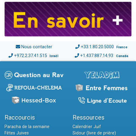
Nous contacter
+33.1.80.20.5000
France
+972.2.37.41.515
+1.437.887.14.93
Israël
Canada
Raccourcis
Ressources
Paracha de la semaine
Calendrier Juif
Fêtes Juives
Sidour (livre de prière)