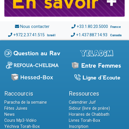
Nous contacter
+33.1.80.20.5000
France
+972.2.37.41.515
+1.437.887.14.93
Israël
Canada
Raccourcis
Ressources
Paracha de la semaine
Calendrier Juif
Fêtes Juives
Sidour (livre de prière)
News
Horaires de Chabbath
Cours Mp3-Vidéo
Livres Torah-Box
Yéchiva Torah-Box
Inscription