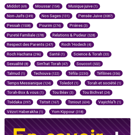
Middot
Moussar
Musique juive
(69)
(154)
(1)
Non-Juifs
Nos Sages
Pensée Juive
(249)
(131)
(3087)
Pessah
Pourim
Prières
(1508)
(274)
(3)
Pureté Familiale
Relations & Pudeur
(578)
(528)
Respect des Parents
Roch 'Hodech
(247)
(4)
Roch Hachana
Santé
Science & Torah
(296)
(1)
(33)
Sexualité
Sim'hat Torah
Souccot
(8)
(47)
(502)
Talmud
Techouva
Téfila
Téfilines
(1)
(122)
(2230)
(356)
Temps Messianique
Toledot
Torah et société
(124)
(1)
(1)
Torah-Box & vous
Tou Béav
Tou Bichvat
(1)
(3)
(24)
Tsédaka
Tsitsit
Tsniout
Vayichla'h
(397)
(167)
(634)
(1)
Vézot Haberakha
Yom Kippour
(1)
(318)