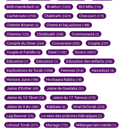
Beth-Hamikdach
Brakhot
Brit-Mila
(6)
(1520)
(176)
Cacheroute
Chabbath
Chavouot
(3703)
(2429)
(219)
Chémini Atseret
Chemirat haLachone
(5)
(188)
Chemita
Chiddoukh
Communauté
(135)
(200)
(3)
Compte du Omer
Conversion
Couple
(264)
(303)
(297)
Couple et Famille
Deuil
Divers
(5)
(1102)
(5037)
Education
Education
Education des enfants
(1)
(1)
(244)
Explications de Torah
Femmes
Hassidout
(1058)
(316)
(4)
Histoire Juive
Hochaana Rabba
(189)
(18)
Jeûne d'Esther
Jeûne de Guedalia
(69)
(51)
Jeûne du 10 Tévet
Jeûne du 17 Tamouz
(74)
(270)
Jeûne du 9 Av
Kabbala
Kriat haTorah
(582)
(4)
(220)
Lag Baomer
Le sens des prénoms hébraïques
(29)
(2)
Limoud Torah
Mariage
Mélanges lait/viande
(371)
(772)
(1)