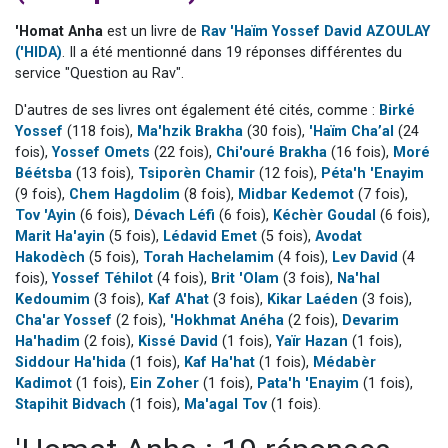
2 personnes viennent de faire un don pour 1 Journée de Vacances Pour les Enfants
'Homat Anha
est un livre de
Rav 'Haïm Yossef David AZOULAY
17 personnes viennent de demander une bénédiction
('HIDA)
. Il a été mentionné dans 19 réponses différentes du
service "Question au Rav".
4 personnes viennent de nous rejoindre sur WhatsApp
Il reste 49 places pour étudier en groupe sur Zoom
D'autres de ses livres ont également été cités, comme :
Birké
Yossef
(118 fois),
Ma'hzik Brakha
(30 fois),
'Haïm Cha’al
(24
2 personnes viennent de nous rejoindre sur WhatsApp
fois),
Yossef Omets
(22 fois),
Chi'ouré Brakha
(16 fois),
Moré
Béétsba
(13 fois),
Tsiporèn Chamir
(12 fois),
Péta'h 'Enayim
(9 fois),
Chem Hagdolim
(8 fois),
Midbar Kedemot
(7 fois),
Tov 'Ayin
(6 fois),
Dévach Léfi
(6 fois),
Kéchèr Goudal
(6 fois),
Marit Ha'ayin
(5 fois),
Lédavid Emet
(5 fois),
Avodat
Hakodèch
(5 fois),
Torah Hachelamim
(4 fois),
Lev David
(4
fois),
Yossef Téhilot
(4 fois),
Brit 'Olam
(3 fois),
Na'hal
Kedoumim
(3 fois),
Kaf A'hat
(3 fois),
Kikar Laéden
(3 fois),
Cha'ar Yossef
(2 fois),
'Hokhmat Anéha
(2 fois),
Devarim
Ha'hadim
(2 fois),
Kissé David
(1 fois),
Yaïr Hazan
(1 fois),
Siddour Ha'hida
(1 fois),
Kaf Ha'hat
(1 fois),
Médabèr
Kadimot
(1 fois),
Ein Zoher
(1 fois),
Pata'h 'Enayim
(1 fois),
Stapihit Bidvach
(1 fois),
Ma'agal Tov
(1 fois).