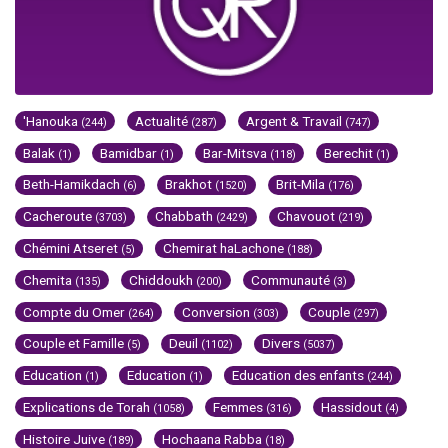
'Hanouka
Actualité
Argent & Travail
(244)
(287)
(747)
Balak
Bamidbar
Bar-Mitsva
Berechit
(1)
(1)
(118)
(1)
Beth-Hamikdach
Brakhot
Brit-Mila
(6)
(1520)
(176)
Cacheroute
Chabbath
Chavouot
(3703)
(2429)
(219)
Chémini Atseret
Chemirat haLachone
(5)
(188)
Chemita
Chiddoukh
Communauté
(135)
(200)
(3)
Compte du Omer
Conversion
Couple
(264)
(303)
(297)
Couple et Famille
Deuil
Divers
(5)
(1102)
(5037)
Education
Education
Education des enfants
(1)
(1)
(244)
Explications de Torah
Femmes
Hassidout
(1058)
(316)
(4)
Histoire Juive
Hochaana Rabba
(189)
(18)