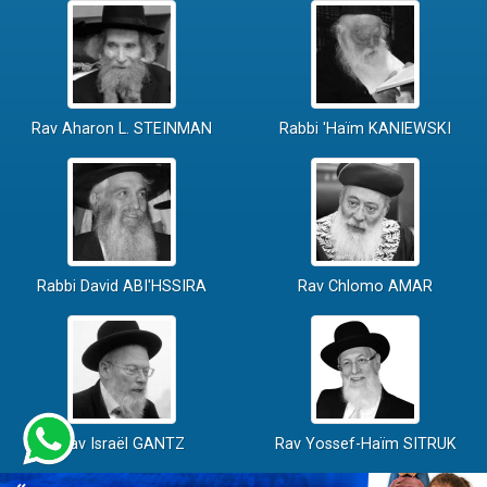
Rav Aharon L. STEINMAN
Rabbi 'Haïm KANIEWSKI
Rabbi David ABI'HSSIRA
Rav Chlomo AMAR
Rav Israël GANTZ
Rav Yossef-Haïm SITRUK