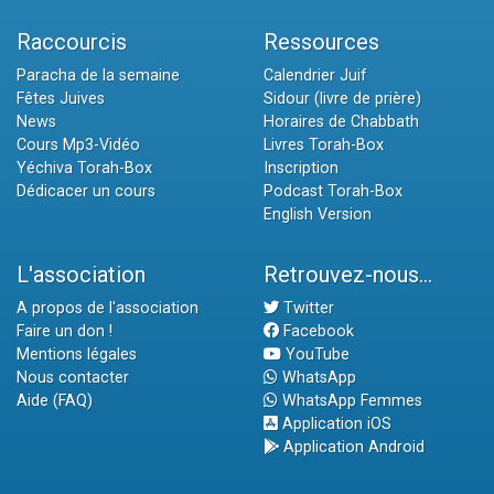
Raccourcis
Ressources
Paracha de la semaine
Calendrier Juif
Fêtes Juives
Sidour (livre de prière)
News
Horaires de Chabbath
Cours Mp3-Vidéo
Livres Torah-Box
Yéchiva Torah-Box
Inscription
Dédicacer un cours
Podcast Torah-Box
English Version
L'association
Retrouvez-nous...
A propos de l'association
Twitter
Faire un don !
Facebook
Mentions légales
YouTube
Nous contacter
WhatsApp
Aide (FAQ)
WhatsApp Femmes
Application iOS
Application Android