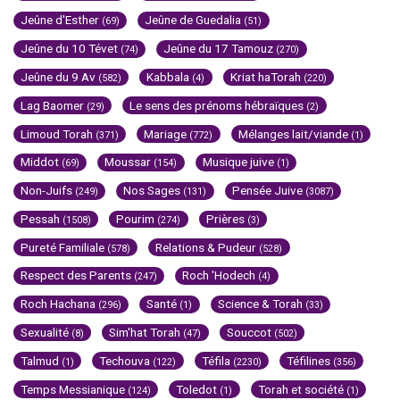
Jeûne d'Esther
Jeûne de Guedalia
(69)
(51)
Jeûne du 10 Tévet
Jeûne du 17 Tamouz
(74)
(270)
Jeûne du 9 Av
Kabbala
Kriat haTorah
(582)
(4)
(220)
Lag Baomer
Le sens des prénoms hébraïques
(29)
(2)
Limoud Torah
Mariage
Mélanges lait/viande
(371)
(772)
(1)
Middot
Moussar
Musique juive
(69)
(154)
(1)
Non-Juifs
Nos Sages
Pensée Juive
(249)
(131)
(3087)
Pessah
Pourim
Prières
(1508)
(274)
(3)
Pureté Familiale
Relations & Pudeur
(578)
(528)
Respect des Parents
Roch 'Hodech
(247)
(4)
Roch Hachana
Santé
Science & Torah
(296)
(1)
(33)
Sexualité
Sim'hat Torah
Souccot
(8)
(47)
(502)
Talmud
Techouva
Téfila
Téfilines
(1)
(122)
(2230)
(356)
Temps Messianique
Toledot
Torah et société
(124)
(1)
(1)