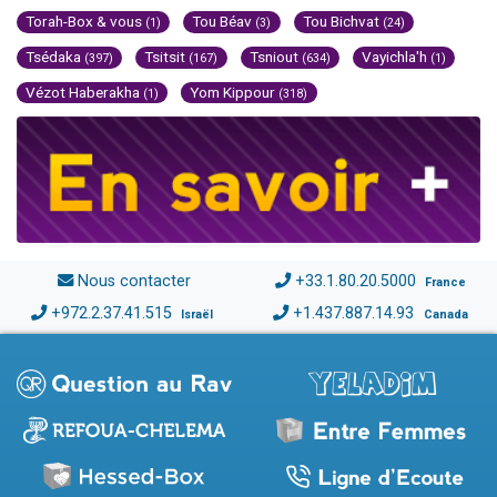
Torah-Box & vous
Tou Béav
Tou Bichvat
(1)
(3)
(24)
Tsédaka
Tsitsit
Tsniout
Vayichla'h
(397)
(167)
(634)
(1)
Vézot Haberakha
Yom Kippour
(1)
(318)
Nous contacter
+33.1.80.20.5000
France
+972.2.37.41.515
+1.437.887.14.93
Israël
Canada