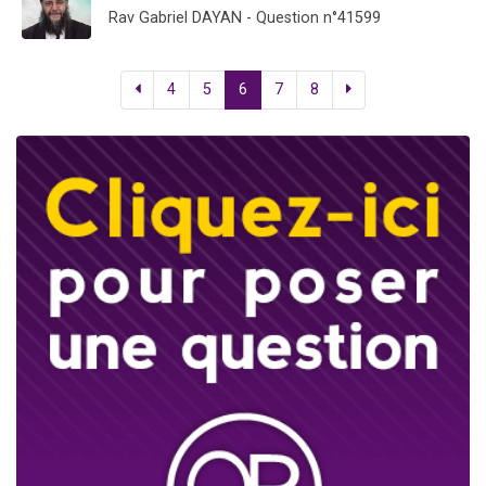
Rav Gabriel DAYAN - Question n°41599
4
5
6
7
8