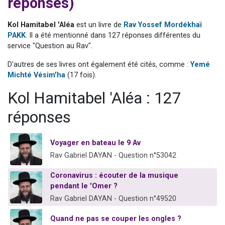
réponses)
2 personnes viennent de nous rejoindre sur WhatsApp
13 personnes viennent de demander une bénédiction
Kol Hamitabel 'Aléa
est un livre de
Rav Yossef Mordékhaï
PAKK
. Il a été mentionné dans 127 réponses différentes du
Il reste 49 places pour étudier en groupe sur Zoom
service "Question au Rav".
12 nouvelles musiques dans Torah-Box Music
D'autres de ses livres ont également été cités, comme :
Yemé
2 personnes viennent de nous rejoindre sur WhatsApp
Michté Vésim'ha
(17 fois).
Kol Hamitabel 'Aléa : 127
réponses
Voyager en bateau le 9 Av
Rav Gabriel DAYAN - Question n°53042
Coronavirus : écouter de la musique
pendant le 'Omer ?
Rav Gabriel DAYAN - Question n°49520
Quand ne pas se couper les ongles ?