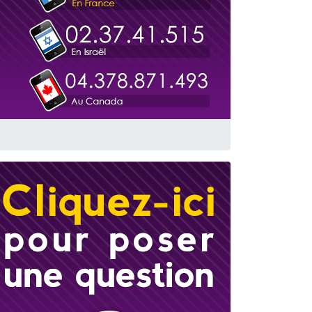
 leur maman
...
re