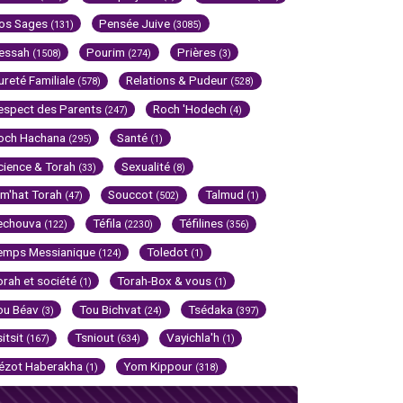
os Sages
Pensée Juive
(131)
(3085)
essah
Pourim
Prières
(1508)
(274)
(3)
ureté Familiale
Relations & Pudeur
(578)
(528)
espect des Parents
Roch 'Hodech
(247)
(4)
och Hachana
Santé
(295)
(1)
cience & Torah
Sexualité
(33)
(8)
im'hat Torah
Souccot
Talmud
(47)
(502)
(1)
echouva
Téfila
Téfilines
(122)
(2230)
(356)
emps Messianique
Toledot
(124)
(1)
orah et société
Torah-Box & vous
(1)
(1)
ou Béav
Tou Bichvat
Tsédaka
(3)
(24)
(397)
sitsit
Tsniout
Vayichla'h
(167)
(634)
(1)
ézot Haberakha
Yom Kippour
(1)
(318)