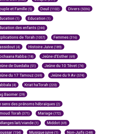
ouple et Famille
Deuil
Divers
(5)
(1102)
(5036)
ducation
Education
(1)
(1)
ducation des enfants
(244)
xplications de Torah
Femmes
(1057)
(316)
assidout
Histoire Juive
(4)
(189)
ochaana Rabba
Jeûne d'Esther
(18)
(69)
eûne de Guedalia
Jeûne du 10 Tévet
(51)
(74)
eûne du 17 Tamouz
Jeûne du 9 Av
(269)
(574)
abbala
Kriat haTorah
(4)
(220)
ag Baomer
(29)
e sens des prénoms hébraïques
(2)
imoud Torah
Mariage
(371)
(772)
élanges lait/viande
Middot
(1)
(69)
oussar
Musique juive
Non-Juifs
(154)
(1)
(248)