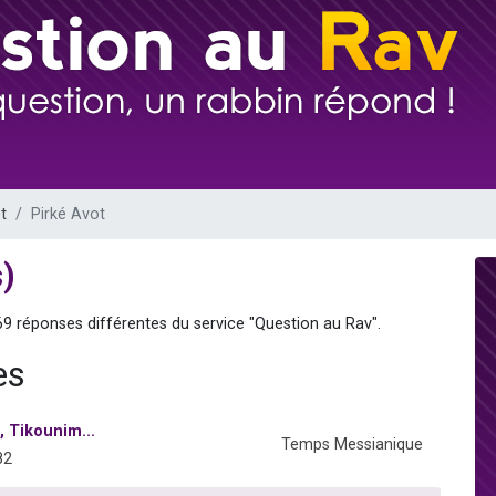
es viennent de faire un don pour 5 enfants déjà orphelins risquent de perdre
es viennent de faire un don pour Reloger Rivka, 6 enfants, victime de violences
 viennent de demander une bénédiction
49 places pour étudier en groupe sur Zoom
es viennent de faire un don pour Diane, 80 ans, dans un appartement insalub
t
Pirké Avot
s)
69 réponses différentes du service "Question au Rav".
es
, Tikounim...
Temps Messianique
82