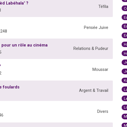
lèd Labéhala" ?
Téfila
C
1
E
E
Pensée Juive
4248
E
H
 pour un rôle au cinéma
Relations & Pudeur
5
H
J
?
Moussar
J
2
K
e foulards
L
Argent & Travail
L
L
Divers
46
M
M