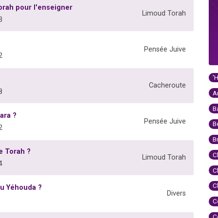
rah pour l'enseigner
Limoud Torah
3
Pensée Juive
2
'
Cacheroute
8
A
B
ara ?
Pensée Juive
B
2
B
e Torah ?
C
Limoud Torah
4
C
C
 ou Yéhouda ?
Divers
9
C
C