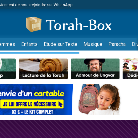
viennent de nous rejoindre sur WhatsApp
 viennent de demander une bénédiction
lles musiques dans Torah-Box Music
nnes viennent de faire un don pour Sauvez la jambe de Yohan
49 places pour étudier en groupe sur Zoom
emmes
Enfants
Etude sur Texte
Musique
Paracha
Di
viennent de nous rejoindre sur WhatsApp
viennent de nous rejoindre sur WhatsApp
viennent de nous rejoindre sur WhatsApp
les musiques dans Torah-Box Music
es viennent de faire un don pour Tsédaka : pauvres d'Israel
sion radio : Visions de grandeur n°104 : Le Chabbath et le Birkat Hamazone à 
 viennent de demander une bénédiction
49 places pour étudier en groupe sur Zoom
de donner son Maasser
ent de donner son Maasser