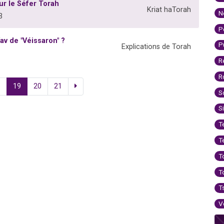
sur le Séfer Torah
Kriat haTorah
N
3
P
Vav de "Véissaron" ?
P
Explications de Torah
R
R
8
19
20
21
S
S
T
T
T
T
T
V