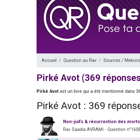
6 personn
2 personn
10 personnes
Il reste 
3 personn
Accueil
Question au Rav
Sources / Mekoro
Pirké Avot (369 réponse
Pirké Avot
est un livre qui a été mentionné dans 3
Pirké Avot : 369 répons
Non-juifs & résurrection des morts
Rav Saadia AVRAMI - Question n°160