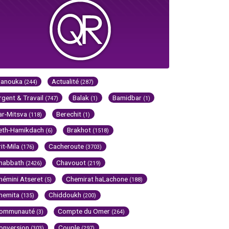
Hanouka
Actualité
(244)
(287)
rgent & Travail
Balak
Bamidbar
(747)
(1)
(1)
ar-Mitsva
Berechit
(118)
(1)
eth-Hamikdach
Brakhot
(6)
(1518)
rit-Mila
Cacheroute
(176)
(3703)
habbath
Chavouot
(2426)
(219)
hémini Atseret
Chemirat haLachone
(5)
(188)
hemita
Chiddoukh
(135)
(200)
ommunauté
Compte du Omer
(3)
(264)
onversion
Couple
(303)
(297)