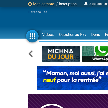
Mon compte
/
Inscription
2 personnes 
13 personnes
Paracha Réé
12 nouve
30 perso
Il reste 
Vidéos
Question au Rav
Dons
F
3 personnes 
2 personnes 
3 personnes 
2 nouvel
8 personn
Nouvelle émis
61 personnes
Il reste 
Ariel vient 
Nathaniel vi