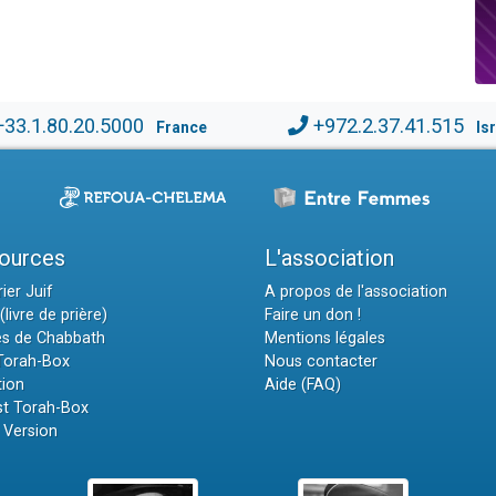
+33.1.80.20.5000
+972.2.37.41.515
France
Is
ources
L'association
ier Juif
A propos de l'association
(livre de prière)
Faire un don !
es de Chabbath
Mentions légales
 Torah-Box
Nous contacter
tion
Aide (FAQ)
t Torah-Box
 Version