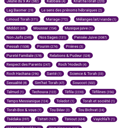
Jeûne du 9 Av
Kabbala
Kriat haTorah
(582)
(4)
(220)
Lag Baomer
Le sens des prénoms hébraïques
(29)
(2)
Limoud Torah
Mariage
Mélanges lait/viande
(371)
(772)
(1)
Middot
Moussar
Musique juive
(69)
(154)
(1)
Non-Juifs
Nos Sages
Pensée Juive
(249)
(131)
(3087)
Pessah
Pourim
Prières
(1508)
(274)
(3)
Pureté Familiale
Relations & Pudeur
(578)
(528)
Respect des Parents
Roch 'Hodech
(247)
(4)
Roch Hachana
Santé
Science & Torah
(296)
(1)
(33)
Sexualité
Sim'hat Torah
Souccot
(8)
(47)
(502)
Talmud
Techouva
Téfila
Téfilines
(1)
(122)
(2230)
(356)
Temps Messianique
Toledot
Torah et société
(124)
(1)
(1)
Torah-Box & vous
Tou Béav
Tou Bichvat
(1)
(3)
(24)
Tsédaka
Tsitsit
Tsniout
Vayichla'h
(397)
(167)
(634)
(1)
Vézot Haberakha
Yom Kippour