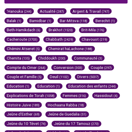
'Hanouka
Actualité
Argent & Travail
(244)
(287)
(747)
Balak
Bamidbar
Bar-Mitsva
Berechit
(1)
(1)
(118)
(1)
Beth-Hamikdach
Brakhot
Brit-Mila
(6)
(1520)
(176)
Cacheroute
Chabbath
Chavouot
(3703)
(2429)
(219)
Chémini Atseret
Chemirat haLachone
(5)
(188)
Chemita
Chiddoukh
Communauté
(135)
(200)
(3)
Compte du Omer
Conversion
Couple
(264)
(303)
(297)
Couple et Famille
Deuil
Divers
(5)
(1102)
(5037)
Education
Education
Education des enfants
(1)
(1)
(244)
Explications de Torah
Femmes
Hassidout
(1058)
(316)
(4)
Histoire Juive
Hochaana Rabba
(189)
(18)
Jeûne d'Esther
Jeûne de Guedalia
(69)
(51)
Jeûne du 10 Tévet
Jeûne du 17 Tamouz
(74)
(270)