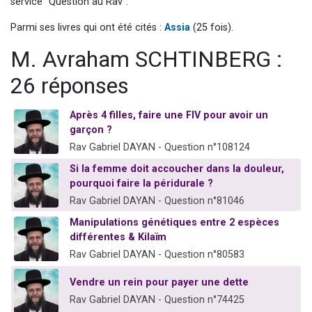
service "Question au Rav".
13 personnes viennent de demander une bénédiction
Parmi ses livres qui ont été cités :
Assia
(25 fois).
30 personnes viennent de faire un don pour Sauvez la jambe de Yohan
M. Avraham SCHTINBERG :
Il reste 49 places pour étudier en groupe sur Zoom
12 nouvelles musiques dans Torah-Box Music
26 réponses
29 personnes viennent de demander une bénédiction
Après 4 filles, faire une FIV pour avoir un
garçon ?
Rav Gabriel DAYAN - Question n°108124
Si la femme doit accoucher dans la douleur,
pourquoi faire la péridurale ?
Rav Gabriel DAYAN - Question n°81046
Manipulations génétiques entre 2 espèces
différentes & Kilaïm
Rav Gabriel DAYAN - Question n°80583
Vendre un rein pour payer une dette
Rav Gabriel DAYAN - Question n°74425