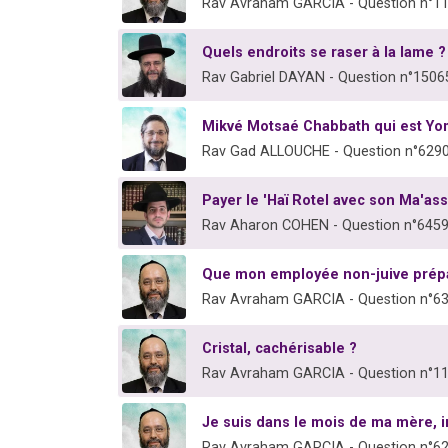
Rav Avraham GARCIA - Question n°1
Quels endroits se raser à la lame ?
Rav Gabriel DAYAN - Question n°1506
Mikvé Motsaé Chabbath qui est Yo
Rav Gad ALLOUCHE - Question n°629
Payer le 'Haï Rotel avec son Ma'as
Rav Aharon COHEN - Question n°645
Que mon employée non-juive prépa
Rav Avraham GARCIA - Question n°6
Cristal, cachérisable ?
Rav Avraham GARCIA - Question n°1
Je suis dans le mois de ma mère, i
Rav Avraham GARCIA - Question n°6