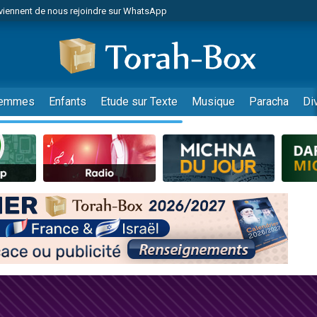
viennent de nous rejoindre sur WhatsApp
es viennent de faire un don pour Reloger Rivka, 6 enfants, victime de violences
es viennent de faire un don pour 1 Journée de Vacances Pour les Enfants
 viennent de demander une bénédiction
viennent de nous rejoindre sur WhatsApp
emmes
Enfants
Etude sur Texte
Musique
Paracha
Di
49 places pour étudier en groupe sur Zoom
nes viennent de faire un don pour Diane, 80 ans, dans un appartement insalu
 donner son Maasser
viennent de nous rejoindre sur WhatsApp
viennent de nous rejoindre sur WhatsApp
es viennent de faire un don pour 5 jours de vacances aux Orphelins
de donner son Maasser
 viennent de demander une bénédiction
viennent de nous rejoindre sur WhatsApp
nnes viennent de faire un don pour Sauvez la jambe de Yohan