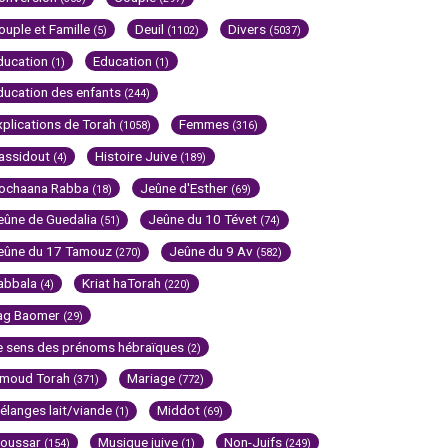
ouple et Famille
Deuil
Divers
(5)
(1102)
(5037)
ducation
Education
(1)
(1)
ducation des enfants
(244)
xplications de Torah
Femmes
(1058)
(316)
assidout
Histoire Juive
(4)
(189)
ochaana Rabba
Jeûne d'Esther
(18)
(69)
eûne de Guedalia
Jeûne du 10 Tévet
(51)
(74)
eûne du 17 Tamouz
Jeûne du 9 Av
(270)
(582)
abbala
Kriat haTorah
(4)
(220)
ag Baomer
(29)
e sens des prénoms hébraïques
(2)
imoud Torah
Mariage
(371)
(772)
élanges lait/viande
Middot
(1)
(69)
oussar
Musique juive
Non-Juifs
(154)
(1)
(249)