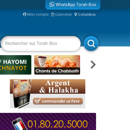
WhatsApp Torah-Box
...
Mon compte
Calendrier
Columbus
vertissements
Livres
Rabbanim
bre