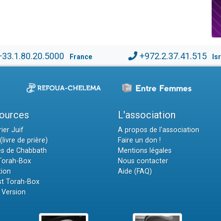
+33.1.80.20.5000
+972.2.37.41.515
France
Is
ources
L'association
ier Juif
A propos de l'association
(livre de prière)
Faire un don !
es de Chabbath
Mentions légales
 Torah-Box
Nous contacter
tion
Aide (FAQ)
t Torah-Box
 Version