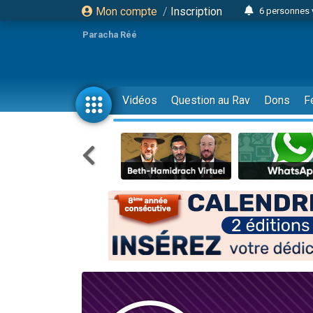
Mon compte
/
Inscription
6 personnes 
4 personn
Paracha Réé
2 personn
17 personnes
4 personnes 
Vidéos
Question au Rav
Dons
F
Il reste 
23 person
Eva vient de
4 personnes 
3 personnes 
3 personn
Odaya vient 
13 personnes
2 personnes 
30 perso