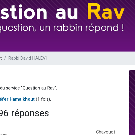
49 places pour étudier en groupe sur Zoom
lles musiques dans Torah-Box Music
viennent de nous rejoindre sur WhatsApp
viennent de nous rejoindre sur WhatsApp
viennent de nous rejoindre sur WhatsApp
t
Rabbi David HALÉVI
du service "Question au Rav".
éfer Hamalkhout
(1 fois).
96 réponses
Chavouot