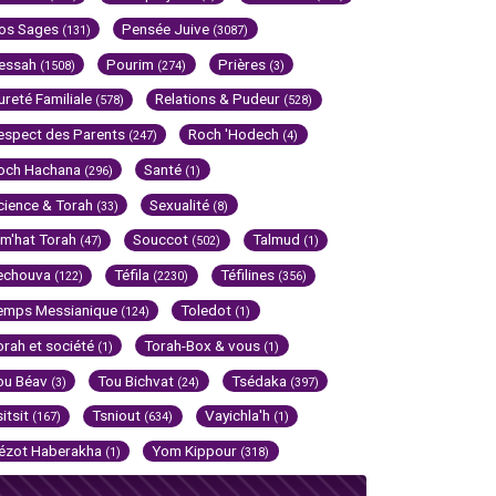
os Sages
Pensée Juive
(131)
(3087)
essah
Pourim
Prières
(1508)
(274)
(3)
ureté Familiale
Relations & Pudeur
(578)
(528)
espect des Parents
Roch 'Hodech
(247)
(4)
och Hachana
Santé
(296)
(1)
cience & Torah
Sexualité
(33)
(8)
im'hat Torah
Souccot
Talmud
(47)
(502)
(1)
echouva
Téfila
Téfilines
(122)
(2230)
(356)
emps Messianique
Toledot
(124)
(1)
orah et société
Torah-Box & vous
(1)
(1)
ou Béav
Tou Bichvat
Tsédaka
(3)
(24)
(397)
sitsit
Tsniout
Vayichla'h
(167)
(634)
(1)
ézot Haberakha
Yom Kippour
(1)
(318)