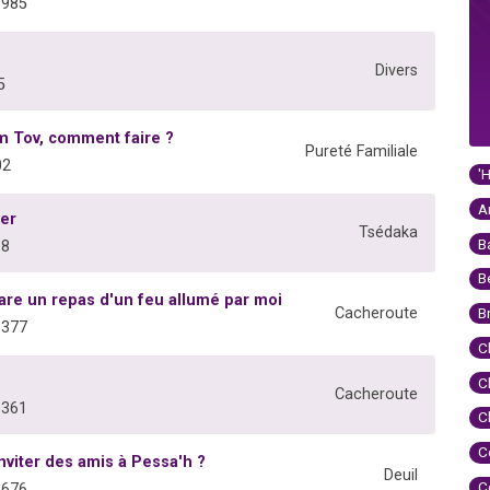
1985
Divers
5
m Tov, comment faire ?
Pureté Familiale
02
'
A
ser
Tsédaka
B
98
B
re un repas d'un feu allumé par moi
Cacheroute
B
3377
C
C
Cacheroute
1361
C
C
nviter des amis à Pessa'h ?
Deuil
C
2676