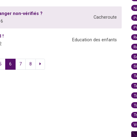
N
anger non-vérifiés ?
Cacheroute
P
16
P
 !
R
Education des enfants
2
R
S
5
6
7
8
S
T
T
T
T
T
V