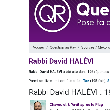
Il reste 
12 nouve
3 personnes 
2 personnes 
2 personnes 
Accueil
Question au Rav
Sources / Mekoro
Rabbi David HALÉVI
Rabbi David HALÉVI
a été cité dans 196 réponses 
Parmi ses livres qui ont été cités :
Taz
(195 fois),
S
Rabbi David HALÉVI : 1
Chavou'ot & 'Arvit après le Plag