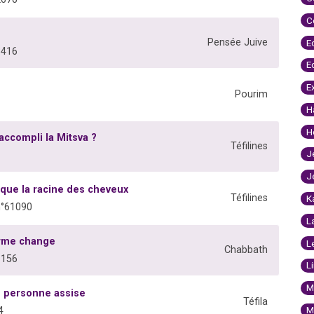
C
Pensée Juive
E
3416
E
E
Pourim
H
H
 accompli la Mitsva ?
Téfilines
J
J
s que la racine des cheveux
Téfilines
K
n°61090
L
orme change
L
Chabbath
1156
L
M
 personne assise
Téfila
M
4