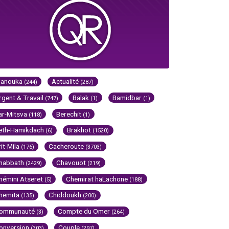
Hanouka
Actualité
(244)
(287)
rgent & Travail
Balak
Bamidbar
(747)
(1)
(1)
ar-Mitsva
Berechit
(118)
(1)
eth-Hamikdach
Brakhot
(6)
(1520)
rit-Mila
Cacheroute
(176)
(3703)
habbath
Chavouot
(2429)
(219)
hémini Atseret
Chemirat haLachone
(5)
(188)
hemita
Chiddoukh
(135)
(200)
ommunauté
Compte du Omer
(3)
(264)
onversion
Couple
(303)
(297)