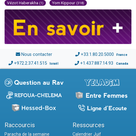
Vézot Haberakha
Yom Kippour
(1)
(318)
Nous contacter
+33.1.80.20.5000
France
+972.2.37.41.515
+1.437.887.14.93
Israël
Canada
Raccourcis
Ressources
Paracha de la semaine
Calendrier Juif