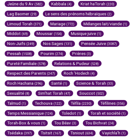
Jeûne du 9 Av
Kabbala
Kriat haTorah
(582)
(4)
(220)
Lag Baomer
Le sens des prénoms hébraïques
(29)
(2)
Limoud Torah
Mariage
Mélanges lait/viande
(371)
(772)
(1)
Middot
Moussar
Musique juive
(69)
(154)
(1)
Non-Juifs
Nos Sages
Pensée Juive
(249)
(131)
(3087)
Pessah
Pourim
Prières
(1508)
(274)
(3)
Pureté Familiale
Relations & Pudeur
(578)
(528)
Respect des Parents
Roch 'Hodech
(247)
(4)
Roch Hachana
Santé
Science & Torah
(296)
(1)
(33)
Sexualité
Sim'hat Torah
Souccot
(8)
(47)
(502)
Talmud
Techouva
Téfila
Téfilines
(1)
(122)
(2230)
(356)
Temps Messianique
Toledot
Torah et société
(124)
(1)
(1)
Torah-Box & vous
Tou Béav
Tou Bichvat
(1)
(3)
(24)
Tsédaka
Tsitsit
Tsniout
Vayichla'h
(397)
(167)
(634)
(1)