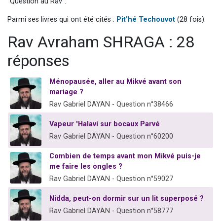
"Question au Rav".
4 personnes viennent de nous rejoindre sur WhatsApp
Parmi ses livres qui ont été cités :
Pit'hé Techouvot
(28 fois).
3 personnes viennent de nous rejoindre sur WhatsApp
Rav Avraham SHRAGA : 28
3 personnes viennent de faire un don pour 5 jours de vacances aux Orphelins
Odaya vient de donner son Maasser
réponses
2 personnes viennent de faire un don pour Tsédaka : pauvres d'Israel
Ménopausée, aller au Mikvé avant son
mariage ?
Rav Gabriel DAYAN - Question n°38466
Vapeur 'Halavi sur bocaux Parvé
Rav Gabriel DAYAN - Question n°60200
Combien de temps avant mon Mikvé puis-je
me faire les ongles ?
Rav Gabriel DAYAN - Question n°59027
Nidda, peut-on dormir sur un lit superposé ?
Rav Gabriel DAYAN - Question n°58777