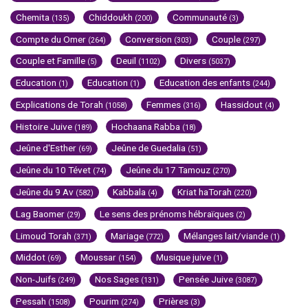
Chemita
Chiddoukh
Communauté
(135)
(200)
(3)
Compte du Omer
Conversion
Couple
(264)
(303)
(297)
Couple et Famille
Deuil
Divers
(5)
(1102)
(5037)
Education
Education
Education des enfants
(1)
(1)
(244)
Explications de Torah
Femmes
Hassidout
(1058)
(316)
(4)
Histoire Juive
Hochaana Rabba
(189)
(18)
Jeûne d'Esther
Jeûne de Guedalia
(69)
(51)
Jeûne du 10 Tévet
Jeûne du 17 Tamouz
(74)
(270)
Jeûne du 9 Av
Kabbala
Kriat haTorah
(582)
(4)
(220)
Lag Baomer
Le sens des prénoms hébraïques
(29)
(2)
Limoud Torah
Mariage
Mélanges lait/viande
(371)
(772)
(1)
Middot
Moussar
Musique juive
(69)
(154)
(1)
Non-Juifs
Nos Sages
Pensée Juive
(249)
(131)
(3087)
Pessah
Pourim
Prières
(1508)
(274)
(3)