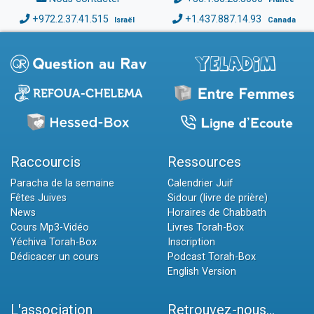
+972.2.37.41.515
+1.437.887.14.93
Israël
Canada
Raccourcis
Ressources
Paracha de la semaine
Calendrier Juif
Fêtes Juives
Sidour (livre de prière)
News
Horaires de Chabbath
Cours Mp3-Vidéo
Livres Torah-Box
Yéchiva Torah-Box
Inscription
Dédicacer un cours
Podcast Torah-Box
English Version
L'association
Retrouvez-nous...