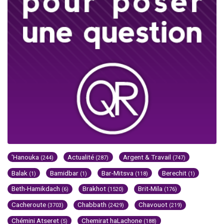
'Hanouka
Actualité
Argent & Travail
(244)
(287)
(747)
Balak
Bamidbar
Bar-Mitsva
Berechit
(1)
(1)
(118)
(1)
Beth-Hamikdach
Brakhot
Brit-Mila
(6)
(1520)
(176)
Cacheroute
Chabbath
Chavouot
(3703)
(2429)
(219)
Chémini Atseret
Chemirat haLachone
(5)
(188)