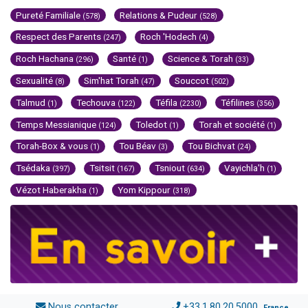
Pureté Familiale
Relations & Pudeur
(578)
(528)
Respect des Parents
Roch 'Hodech
(247)
(4)
Roch Hachana
Santé
Science & Torah
(296)
(1)
(33)
Sexualité
Sim'hat Torah
Souccot
(8)
(47)
(502)
Talmud
Techouva
Téfila
Téfilines
(1)
(122)
(2230)
(356)
Temps Messianique
Toledot
Torah et société
(124)
(1)
(1)
Torah-Box & vous
Tou Béav
Tou Bichvat
(1)
(3)
(24)
Tsédaka
Tsitsit
Tsniout
Vayichla'h
(397)
(167)
(634)
(1)
Vézot Haberakha
Yom Kippour
(1)
(318)
Nous contacter
+33.1.80.20.5000
France