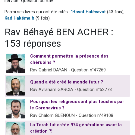
service "Question au Rav".
Il reste 49 places pour étudier en groupe sur Zoom
Parmi ses livres qui ont été cités :
'Hovot Halévavot
(43 fois),
12 nouvelles musiques dans Torah-Box Music
Kad Hakéma'h
(9 fois).
3 personnes viennent de nous rejoindre sur WhatsApp
Rav Béhayé BEN ACHER :
2 personnes viennent de nous rejoindre sur WhatsApp
153 réponses
2 personnes viennent de nous rejoindre sur WhatsApp
Comment permettre la présence des
chérubins ?
Rav Gabriel DAYAN - Question n°47269
Quand a été créé le monde futur ?
Rav Avraham GARCIA - Question n°52773
Pourquoi les religieux sont plus touchés par
le Coronavirus ?
Rav Chalom GUENOUN - Question n°49108
La Torah fut créée 974 générations avant la
création ?!