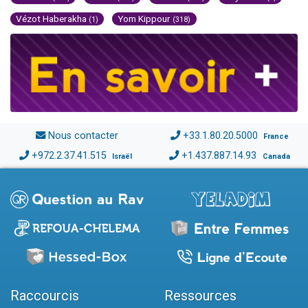
Vézot Haberakha
Yom Kippour
(1)
(318)
Nous contacter
+33.1.80.20.5000
France
+972.2.37.41.515
+1.437.887.14.93
Israël
Canada
Raccourcis
Ressources