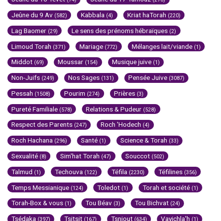
Jeûne du 9 Av
Kabbala
Kriat haTorah
(582)
(4)
(220)
Lag Baomer
Le sens des prénoms hébraïques
(29)
(2)
Limoud Torah
Mariage
Mélanges lait/viande
(371)
(772)
(1)
Middot
Moussar
Musique juive
(69)
(154)
(1)
Non-Juifs
Nos Sages
Pensée Juive
(249)
(131)
(3087)
Pessah
Pourim
Prières
(1508)
(274)
(3)
Pureté Familiale
Relations & Pudeur
(578)
(528)
Respect des Parents
Roch 'Hodech
(247)
(4)
Roch Hachana
Santé
Science & Torah
(296)
(1)
(33)
Sexualité
Sim'hat Torah
Souccot
(8)
(47)
(502)
Talmud
Techouva
Téfila
Téfilines
(1)
(122)
(2230)
(356)
Temps Messianique
Toledot
Torah et société
(124)
(1)
(1)
Torah-Box & vous
Tou Béav
Tou Bichvat
(1)
(3)
(24)
Tsédaka
Tsitsit
Tsniout
Vayichla'h
(397)
(167)
(634)
(1)