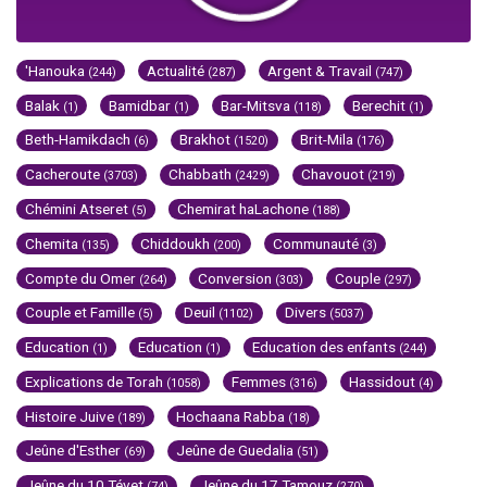
'Hanouka
Actualité
Argent & Travail
(244)
(287)
(747)
Balak
Bamidbar
Bar-Mitsva
Berechit
(1)
(1)
(118)
(1)
Beth-Hamikdach
Brakhot
Brit-Mila
(6)
(1520)
(176)
Cacheroute
Chabbath
Chavouot
(3703)
(2429)
(219)
Chémini Atseret
Chemirat haLachone
(5)
(188)
Chemita
Chiddoukh
Communauté
(135)
(200)
(3)
Compte du Omer
Conversion
Couple
(264)
(303)
(297)
Couple et Famille
Deuil
Divers
(5)
(1102)
(5037)
Education
Education
Education des enfants
(1)
(1)
(244)
Explications de Torah
Femmes
Hassidout
(1058)
(316)
(4)
Histoire Juive
Hochaana Rabba
(189)
(18)
Jeûne d'Esther
Jeûne de Guedalia
(69)
(51)
Jeûne du 10 Tévet
Jeûne du 17 Tamouz
(74)
(270)