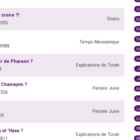
C
 croire ?!
Divers
E
0095
E
E
Temps Messianique
59988
H
H
r de Pharaon ?
Explications de Torah
J
3
J
m Chamayim ?
Pensée Juive
K
7326
L
L
Pensée Juive
69
L
M
 et 'Hava ?
Explications de Torah
M
7811