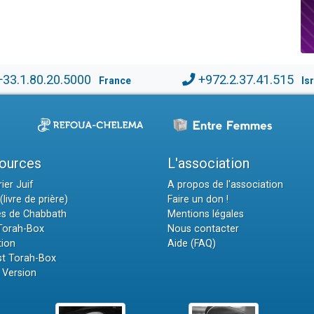
+33.1.80.20.5000
+972.2.37.41.515
France
Is
ources
L'association
ier Juif
A propos de l'association
(livre de prière)
Faire un don !
es de Chabbath
Mentions légales
 Torah-Box
Nous contacter
tion
Aide (FAQ)
t Torah-Box
 Version