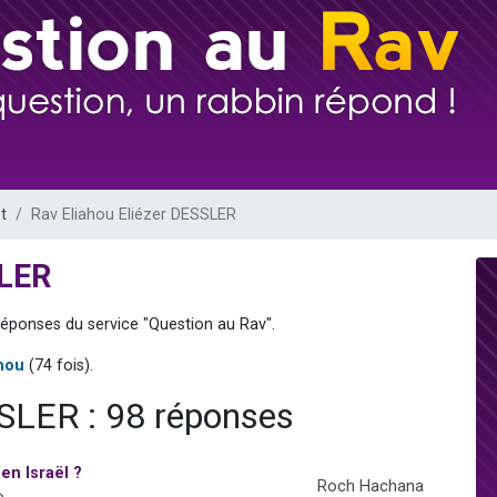
49 places pour étudier en groupe sur Zoom
lles musiques dans Torah-Box Music
viennent de nous rejoindre sur WhatsApp
viennent de nous rejoindre sur WhatsApp
viennent de nous rejoindre sur WhatsApp
t
Rav Eliahou Eliézer DESSLER
SLER
réponses du service "Question au Rav".
hou
(74 fois).
SSLER : 98 réponses
en Israël ?
Roch Hachana