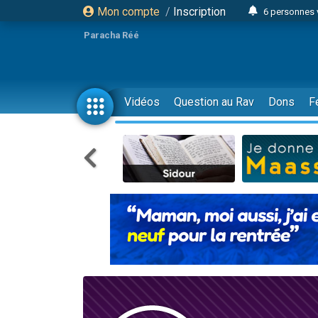
Mon compte
/
Inscription
6 personnes 
4 personn
Paracha Réé
2 personn
17 personnes
4 personnes 
Vidéos
Question au Rav
Dons
F
Il reste 
23 person
Eva vient de
4 personnes 
3 personnes 
3 personn
Odaya vient 
13 personnes
2 personnes 
30 perso