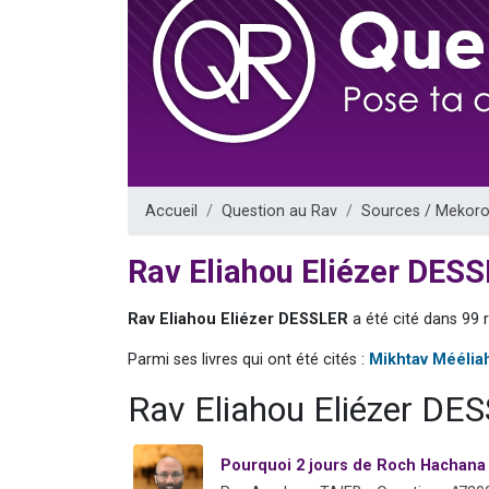
Il reste 
12 nouve
3 personnes 
2 personnes 
2 personnes 
Accueil
Question au Rav
Sources / Mekoro
Rav Eliahou Eliézer DES
Rav Eliahou Eliézer DESSLER
a été cité dans 99 
Parmi ses livres qui ont été cités :
Mikhtav Méélia
Rav Eliahou Eliézer DE
Pourquoi 2 jours de Roch Hachana 