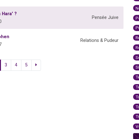
N
n Hara' ?
Pensée Juive
P
0
P
Cohen
R
Relations & Pudeur
7
R
S
3
4
5
S
T
T
T
T
T
V