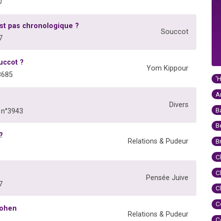
0
est pas chronologique ?
Souccot
7
uccot ?
Yom Kippour
8685
'
A
Divers
B
 n°3943
B
?
Relations & Pudeur
B
C
C
Pensée Juive
7
C
C
Cohen
Relations & Pudeur
C