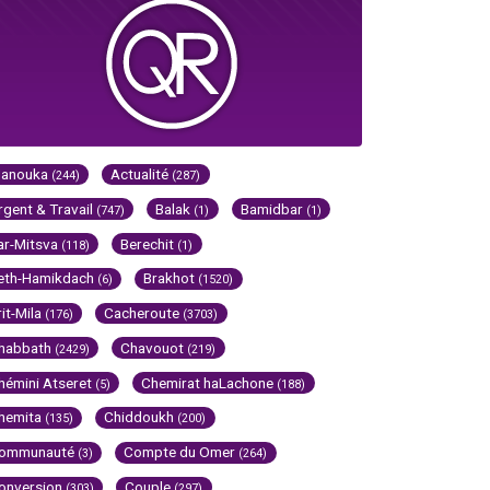
Hanouka
Actualité
(244)
(287)
rgent & Travail
Balak
Bamidbar
(747)
(1)
(1)
ar-Mitsva
Berechit
(118)
(1)
eth-Hamikdach
Brakhot
(6)
(1520)
rit-Mila
Cacheroute
(176)
(3703)
habbath
Chavouot
(2429)
(219)
hémini Atseret
Chemirat haLachone
(5)
(188)
hemita
Chiddoukh
(135)
(200)
ommunauté
Compte du Omer
(3)
(264)
onversion
Couple
(303)
(297)