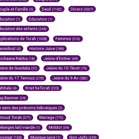
ouple et Famille
Deuil
Divers
(5)
(1102)
(5037)
ducation
Education
(1)
(1)
ducation des enfants
(244)
xplications de Torah
Femmes
(1058)
(316)
assidout
Histoire Juive
(4)
(189)
ochaana Rabba
Jeûne d'Esther
(18)
(69)
eûne de Guedalia
Jeûne du 10 Tévet
(51)
(74)
eûne du 17 Tamouz
Jeûne du 9 Av
(270)
(582)
abbala
Kriat haTorah
(4)
(220)
ag Baomer
(29)
e sens des prénoms hébraïques
(2)
imoud Torah
Mariage
(371)
(772)
élanges lait/viande
Middot
(1)
(69)
oussar
Musique juive
Non-Juifs
(154)
(1)
(249)