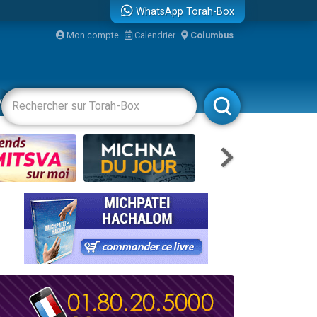
WhatsApp Torah-Box
...
Mon compte
Calendrier
Columbus
vertissements
Livres
Rabbanim
bre