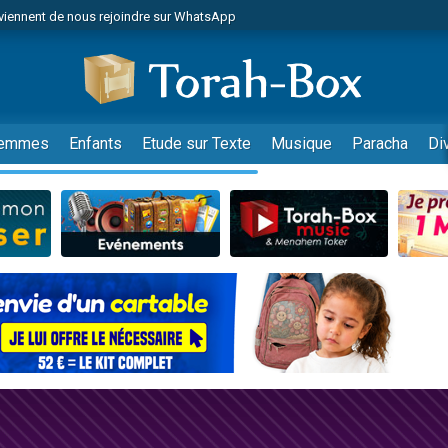
viennent de nous rejoindre sur WhatsApp
es viennent de faire un don pour Reloger Rivka, 6 enfants, victime de violences
es viennent de faire un don pour 1 Journée de Vacances Pour les Enfants
 viennent de demander une bénédiction
viennent de nous rejoindre sur WhatsApp
emmes
Enfants
Etude sur Texte
Musique
Paracha
Di
49 places pour étudier en groupe sur Zoom
nes viennent de faire un don pour Diane, 80 ans, dans un appartement insalu
 donner son Maasser
viennent de nous rejoindre sur WhatsApp
viennent de nous rejoindre sur WhatsApp
es viennent de faire un don pour 5 jours de vacances aux Orphelins
de donner son Maasser
 viennent de demander une bénédiction
viennent de nous rejoindre sur WhatsApp
nnes viennent de faire un don pour Sauvez la jambe de Yohan