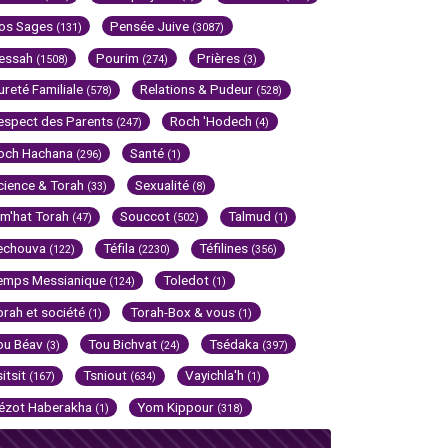
os Sages
Pensée Juive
(131)
(3087)
essah
Pourim
Prières
(1508)
(274)
(3)
ureté Familiale
Relations & Pudeur
(578)
(528)
espect des Parents
Roch 'Hodech
(247)
(4)
och Hachana
Santé
(296)
(1)
cience & Torah
Sexualité
(33)
(8)
im'hat Torah
Souccot
Talmud
(47)
(502)
(1)
echouva
Téfila
Téfilines
(122)
(2230)
(356)
emps Messianique
Toledot
(124)
(1)
orah et société
Torah-Box & vous
(1)
(1)
ou Béav
Tou Bichvat
Tsédaka
(3)
(24)
(397)
sitsit
Tsniout
Vayichla'h
(167)
(634)
(1)
ézot Haberakha
Yom Kippour
(1)
(318)