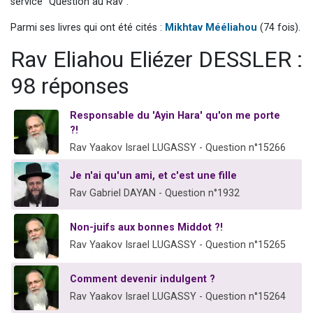
service "Question au Rav".
13 personnes viennent de demander une bénédiction
Parmi ses livres qui ont été cités :
Mikhtav Mééliahou
(74 fois).
30 personnes viennent de faire un don pour Sauvez la jambe de Yohan
Rav Eliahou Eliézer DESSLER :
Il reste 49 places pour étudier en groupe sur Zoom
12 nouvelles musiques dans Torah-Box Music
98 réponses
29 personnes viennent de demander une bénédiction
Responsable du 'Ayin Hara' qu'on me porte
?!
Rav Yaakov Israel LUGASSY - Question n°15266
Je n'ai qu'un ami, et c'est une fille
Rav Gabriel DAYAN - Question n°1932
Non-juifs aux bonnes Middot ?!
Rav Yaakov Israel LUGASSY - Question n°15265
Comment devenir indulgent ?
Rav Yaakov Israel LUGASSY - Question n°15264