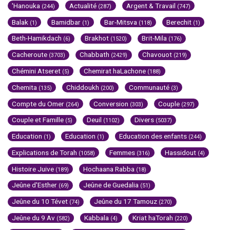
'Hanouka
Actualité
Argent & Travail
(244)
(287)
(747)
Balak
Bamidbar
Bar-Mitsva
Berechit
(1)
(1)
(118)
(1)
Beth-Hamikdach
Brakhot
Brit-Mila
(6)
(1520)
(176)
Cacheroute
Chabbath
Chavouot
(3703)
(2429)
(219)
Chémini Atseret
Chemirat haLachone
(5)
(188)
Chemita
Chiddoukh
Communauté
(135)
(200)
(3)
Compte du Omer
Conversion
Couple
(264)
(303)
(297)
Couple et Famille
Deuil
Divers
(5)
(1102)
(5037)
Education
Education
Education des enfants
(1)
(1)
(244)
Explications de Torah
Femmes
Hassidout
(1058)
(316)
(4)
Histoire Juive
Hochaana Rabba
(189)
(18)
Jeûne d'Esther
Jeûne de Guedalia
(69)
(51)
Jeûne du 10 Tévet
Jeûne du 17 Tamouz
(74)
(270)
Jeûne du 9 Av
Kabbala
Kriat haTorah
(582)
(4)
(220)