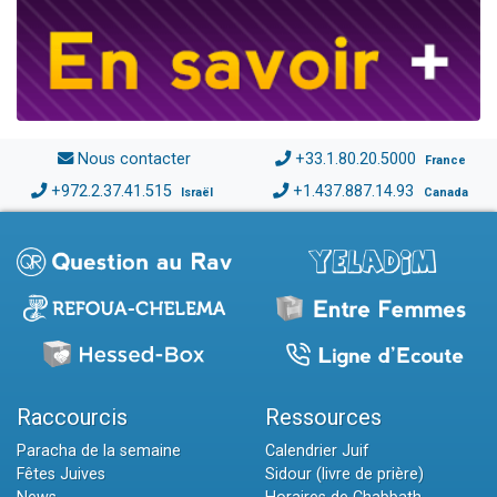
Nous contacter
+33.1.80.20.5000
France
+972.2.37.41.515
+1.437.887.14.93
Israël
Canada
Raccourcis
Ressources
Paracha de la semaine
Calendrier Juif
Fêtes Juives
Sidour (livre de prière)