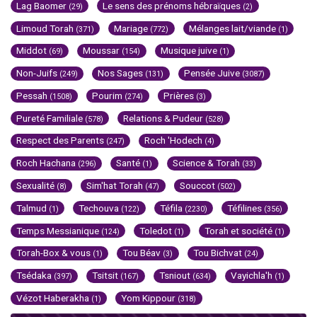
Lag Baomer
Le sens des prénoms hébraïques
(29)
(2)
Limoud Torah
Mariage
Mélanges lait/viande
(371)
(772)
(1)
Middot
Moussar
Musique juive
(69)
(154)
(1)
Non-Juifs
Nos Sages
Pensée Juive
(249)
(131)
(3087)
Pessah
Pourim
Prières
(1508)
(274)
(3)
Pureté Familiale
Relations & Pudeur
(578)
(528)
Respect des Parents
Roch 'Hodech
(247)
(4)
Roch Hachana
Santé
Science & Torah
(296)
(1)
(33)
Sexualité
Sim'hat Torah
Souccot
(8)
(47)
(502)
Talmud
Techouva
Téfila
Téfilines
(1)
(122)
(2230)
(356)
Temps Messianique
Toledot
Torah et société
(124)
(1)
(1)
Torah-Box & vous
Tou Béav
Tou Bichvat
(1)
(3)
(24)
Tsédaka
Tsitsit
Tsniout
Vayichla'h
(397)
(167)
(634)
(1)
Vézot Haberakha
Yom Kippour
(1)
(318)