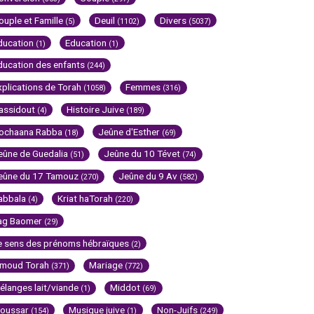
ouple et Famille
Deuil
Divers
(5)
(1102)
(5037)
ducation
Education
(1)
(1)
ducation des enfants
(244)
xplications de Torah
Femmes
(1058)
(316)
assidout
Histoire Juive
(4)
(189)
ochaana Rabba
Jeûne d'Esther
(18)
(69)
eûne de Guedalia
Jeûne du 10 Tévet
(51)
(74)
eûne du 17 Tamouz
Jeûne du 9 Av
(270)
(582)
abbala
Kriat haTorah
(4)
(220)
ag Baomer
(29)
e sens des prénoms hébraïques
(2)
imoud Torah
Mariage
(371)
(772)
élanges lait/viande
Middot
(1)
(69)
oussar
Musique juive
Non-Juifs
(154)
(1)
(249)