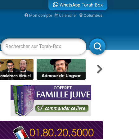
WhatsApp Torah-Box
...
Mon compte
Calendrier
Columbus
vertissements
Livres
Rabbanim
bre