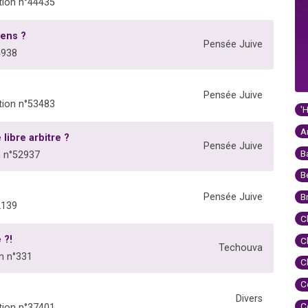
ion n°44435
iens ?
Pensée Juive
4938
Pensée Juive
ion n°53483
'
A
libre arbitre ?
Pensée Juive
B
 n°52937
B
Pensée Juive
B
2139
C
 ?!
C
Techouva
n n°331
C
C
Divers
C
ion n°37401