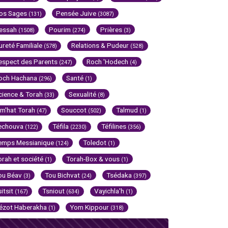
os Sages
Pensée Juive
(131)
(3087)
essah
Pourim
Prières
(1508)
(274)
(3)
ureté Familiale
Relations & Pudeur
(578)
(528)
espect des Parents
Roch 'Hodech
(247)
(4)
och Hachana
Santé
(296)
(1)
cience & Torah
Sexualité
(33)
(8)
im'hat Torah
Souccot
Talmud
(47)
(502)
(1)
echouva
Téfila
Téfilines
(122)
(2230)
(356)
emps Messianique
Toledot
(124)
(1)
orah et société
Torah-Box & vous
(1)
(1)
ou Béav
Tou Bichvat
Tsédaka
(3)
(24)
(397)
sitsit
Tsniout
Vayichla'h
(167)
(634)
(1)
ézot Haberakha
Yom Kippour
(1)
(318)