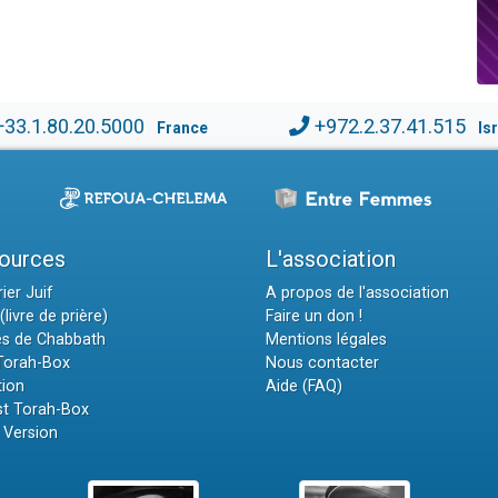
+33.1.80.20.5000
+972.2.37.41.515
France
Is
ources
L'association
ier Juif
A propos de l'association
(livre de prière)
Faire un don !
es de Chabbath
Mentions légales
 Torah-Box
Nous contacter
tion
Aide (FAQ)
t Torah-Box
 Version