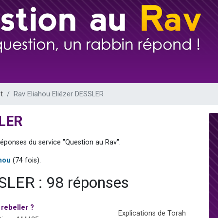
49 places pour étudier en groupe sur Zoom
lles musiques dans Torah-Box Music
viennent de nous rejoindre sur WhatsApp
viennent de nous rejoindre sur WhatsApp
viennent de nous rejoindre sur WhatsApp
t
Rav Eliahou Eliézer DESSLER
SLER
réponses du service "Question au Rav".
hou
(74 fois).
SSLER : 98 réponses
rebeller ?
Explications de Torah