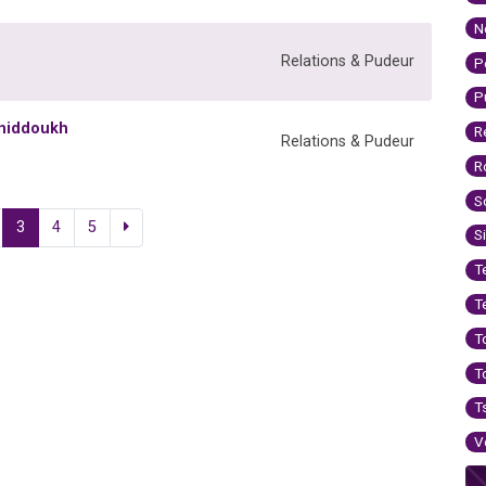
N
Relations & Pudeur
P
P
Chiddoukh
R
Relations & Pudeur
R
S
3
4
5
S
T
T
T
T
T
V