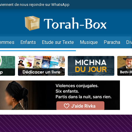
viennent de nous rejoindre sur WhatsApp
es viennent de faire un don pour Reloger Rivka, 6 enfants, victime de violences
es viennent de faire un don pour 1 Journée de Vacances Pour les Enfants
 viennent de demander une bénédiction
viennent de nous rejoindre sur WhatsApp
emmes
Enfants
Etude sur Texte
Musique
Paracha
Di
49 places pour étudier en groupe sur Zoom
nes viennent de faire un don pour Diane, 80 ans, dans un appartement insalu
 donner son Maasser
viennent de nous rejoindre sur WhatsApp
viennent de nous rejoindre sur WhatsApp
es viennent de faire un don pour 5 jours de vacances aux Orphelins
de donner son Maasser
 viennent de demander une bénédiction
viennent de nous rejoindre sur WhatsApp
nnes viennent de faire un don pour Sauvez la jambe de Yohan