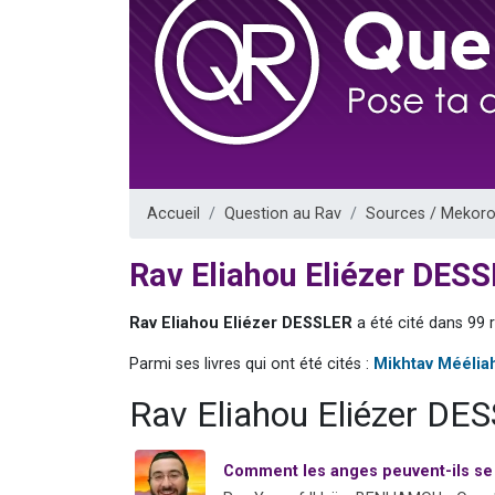
Il reste 
12 nouve
3 personnes 
2 personnes 
2 personnes 
Accueil
Question au Rav
Sources / Mekoro
Rav Eliahou Eliézer DES
Rav Eliahou Eliézer DESSLER
a été cité dans 99 
Parmi ses livres qui ont été cités :
Mikhtav Méélia
Rav Eliahou Eliézer DE
Comment les anges peuvent-ils se 