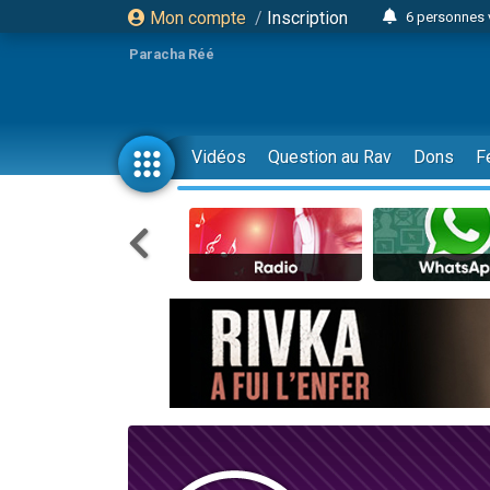
Mon compte
/
Inscription
6 personnes 
4 personn
Paracha Réé
2 personn
17 personnes
4 personnes 
Vidéos
Question au Rav
Dons
F
Il reste 
23 person
Eva vient de
4 personnes 
3 personnes 
3 personn
Odaya vient 
13 personnes
2 personnes 
30 perso