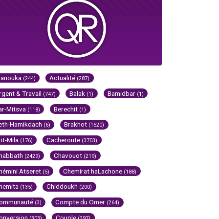
Hanouka
Actualité
(244)
(287)
rgent & Travail
Balak
Bamidbar
(747)
(1)
(1)
ar-Mitsva
Berechit
(118)
(1)
eth-Hamikdach
Brakhot
(6)
(1520)
rit-Mila
Cacheroute
(176)
(3703)
habbath
Chavouot
(2429)
(219)
hémini Atseret
Chemirat haLachone
(5)
(188)
hemita
Chiddoukh
(135)
(200)
ommunauté
Compte du Omer
(3)
(264)
onversion
Couple
(303)
(297)