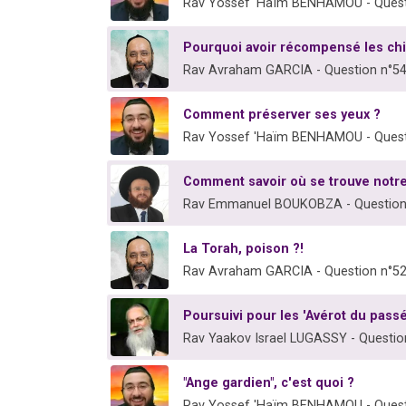
Rav Yossef 'Haïm BENHAMOU - Quest
Pourquoi avoir récompensé les ch
Rav Avraham GARCIA - Question n°5
Comment préserver ses yeux ?
Rav Yossef 'Haïm BENHAMOU - Quest
Comment savoir où se trouve notre 
Rav Emmanuel BOUKOBZA - Question
La Torah, poison ?!
Rav Avraham GARCIA - Question n°5
Poursuivi pour les 'Avérot du passé
Rav Yaakov Israel LUGASSY - Questio
"Ange gardien", c'est quoi ?
Rav Yossef 'Haïm BENHAMOU - Quest