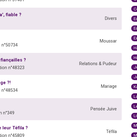
C
', fiable ?
Divers
E
E
E
Moussar
 n°50734
H
H
iançailles ?
Relations & Pudeur
J
ion n°48323
J
ge ?!
Mariage
K
 n°48534
L
L
Pensée Juive
n n°349
L
M
leur Téfila ?
Téfila
M
ion n°45809