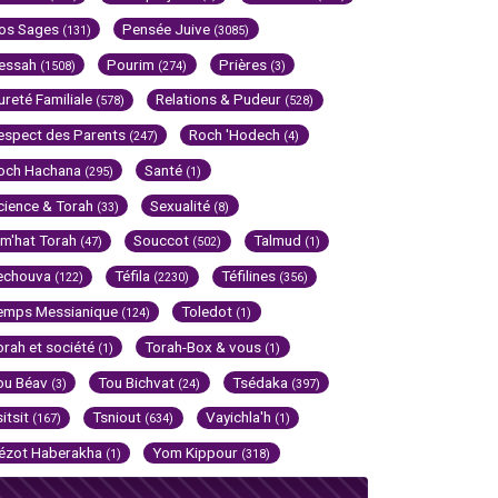
os Sages
Pensée Juive
(131)
(3085)
essah
Pourim
Prières
(1508)
(274)
(3)
ureté Familiale
Relations & Pudeur
(578)
(528)
espect des Parents
Roch 'Hodech
(247)
(4)
och Hachana
Santé
(295)
(1)
cience & Torah
Sexualité
(33)
(8)
im'hat Torah
Souccot
Talmud
(47)
(502)
(1)
echouva
Téfila
Téfilines
(122)
(2230)
(356)
emps Messianique
Toledot
(124)
(1)
orah et société
Torah-Box & vous
(1)
(1)
ou Béav
Tou Bichvat
Tsédaka
(3)
(24)
(397)
sitsit
Tsniout
Vayichla'h
(167)
(634)
(1)
ézot Haberakha
Yom Kippour
(1)
(318)