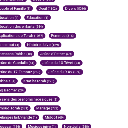
ouple et Famille
Deuil
Divers
(5)
(1102)
(5036)
ducation
Education
(1)
(1)
ducation des enfants
(244)
xplications de Torah
Femmes
(1057)
(316)
assidout
Histoire Juive
(4)
(189)
ochaana Rabba
Jeûne d'Esther
(18)
(69)
eûne de Guedalia
Jeûne du 10 Tévet
(51)
(74)
eûne du 17 Tamouz
Jeûne du 9 Av
(269)
(574)
abbala
Kriat haTorah
(4)
(220)
ag Baomer
(29)
e sens des prénoms hébraïques
(2)
imoud Torah
Mariage
(371)
(772)
élanges lait/viande
Middot
(1)
(69)
oussar
Musique juive
Non-Juifs
(154)
(1)
(248)