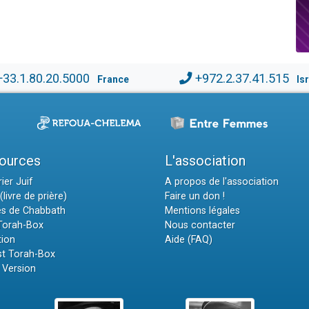
+33.1.80.20.5000
+972.2.37.41.515
France
Is
ources
L'association
ier Juif
A propos de l'association
(livre de prière)
Faire un don !
es de Chabbath
Mentions légales
 Torah-Box
Nous contacter
tion
Aide (FAQ)
t Torah-Box
 Version