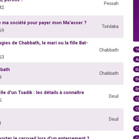
Pessah
42
de ma société pour payer mon Ma'asser ?
Tsédaka
69
ies de Chabbath, le mari ou la fille Bat-
'
Chabbath
53
A
B
bbath
Chabbath
9
B
B
le d'un Tsadik : les détails à connaître
Deuil
C
5
C
C
Deuil
1
C
C
orter le cercueil lors d'un enterrement ?