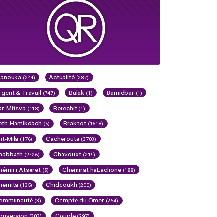
Hanouka
Actualité
(244)
(287)
rgent & Travail
Balak
Bamidbar
(747)
(1)
(1)
ar-Mitsva
Berechit
(118)
(1)
eth-Hamikdach
Brakhot
(6)
(1518)
rit-Mila
Cacheroute
(176)
(3703)
habbath
Chavouot
(2426)
(219)
hémini Atseret
Chemirat haLachone
(5)
(188)
hemita
Chiddoukh
(135)
(200)
ommunauté
Compte du Omer
(3)
(264)
onversion
Couple
(303)
(297)