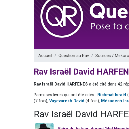
Dovan vient 
2 personnes 
2 personnes 
Malgorzata v
3 personnes 
Accueil
Question au Rav
Sources / Mekoro
Rav Israël David HARFE
Rav Israël David HARFENES
a été cité dans 42 ré
Parmi ses livres qui ont été cités :
Nichmat Israël
(
(7 fois),
Vayevarekh David
(4 fois),
Mékadech Isr
Rav Israël David HARFE
Faire du bateau durant 'Hol Hamoè