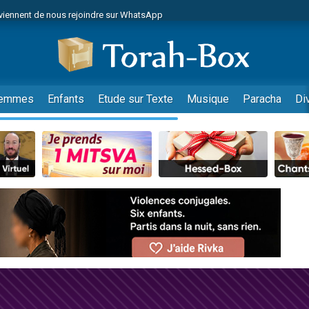
viennent de nous rejoindre sur WhatsApp
viennent de nous rejoindre sur WhatsApp
les musiques dans Torah-Box Music
es viennent de faire un don pour Tsédaka : pauvres d'Israel
es viennent de faire un don pour Diane, 80 ans, dans un appartement insalub
emmes
Enfants
Etude sur Texte
Musique
Paracha
Di
sion radio : Visions de grandeur n°104 : Le Chabbath et le Birkat Hamazone à 
 viennent de demander une bénédiction
nnes viennent de faire un don pour Sauvez la jambe de Yohan
49 places pour étudier en groupe sur Zoom
de donner son Maasser
ent de donner son Maasser
es viennent de faire un don pour 5 enfants déjà orphelins risquent de perdre
es viennent de faire un don pour Reloger Rivka, 6 enfants, victime de violences
 viennent de demander une bénédiction
49 places pour étudier en groupe sur Zoom