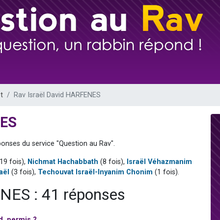
de donner son Maasser
viennent de nous rejoindre sur WhatsApp
viennent de nous rejoindre sur WhatsApp
ient de donner son Maasser
viennent de nous rejoindre sur WhatsApp
t
Rav Israël David HARFENES
NES
ponses du service "Question au Rav".
19 fois),
Nichmat Hachabbath
(8 fois),
Israël Véhazmanim
aël
(3 fois),
Techouvat Israël-Inyanim Chonim
(1 fois).
NES : 41 réponses
d, permis ?