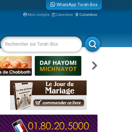
WhatsApp Torah-Box
Mon compte
Calendrier
Columbus
re
vertissements
Livres
Rabbanim
travers le temps
 leur maman
...