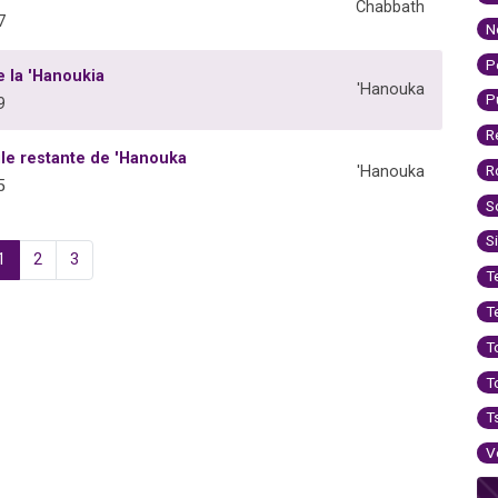
Chabbath
7
N
P
 la 'Hanoukia
'Hanouka
P
9
R
ile restante de 'Hanouka
R
'Hanouka
5
S
S
1
2
3
T
T
T
T
T
V