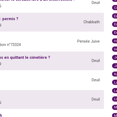
Deuil
5
C
E
: permis ?
Chabbath
E
9
E
H
Pensée Juive
ion n°73324
H
J
s en quittant le cimetière ?
Deuil
9
J
K
Deuil
L
L
L
Deuil
5
M
th
M