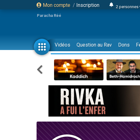
Mon compte
/
Inscription
2 personnes 
3 personnes 
Paracha Réé
2 nouvel
8 personn
4 personn
Vidéos
Question au Rav
Dons
F
Nouvelle émis
61 personnes
39 perso
Il reste 
Ariel vient 
Nathaniel vi
6 personn
2 personn
10 personnes
Il reste 