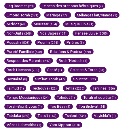
Lag Baomer
Le sens des prénoms hébraïques
(29)
(2)
Limoud Torah
Mariage
Mélanges lait/viande
(371)
(772)
(1)
Middot
Moussar
Musique juive
(69)
(154)
(1)
Non-Juifs
Nos Sages
Pensée Juive
(248)
(131)
(3085)
Pessah
Pourim
Prières
(1508)
(274)
(3)
Pureté Familiale
Relations & Pudeur
(578)
(528)
Respect des Parents
Roch 'Hodech
(247)
(4)
Roch Hachana
Santé
Science & Torah
(295)
(1)
(33)
Sexualité
Sim'hat Torah
Souccot
(8)
(47)
(502)
Talmud
Techouva
Téfila
Téfilines
(1)
(122)
(2230)
(356)
Temps Messianique
Toledot
Torah et société
(124)
(1)
(1)
Torah-Box & vous
Tou Béav
Tou Bichvat
(1)
(3)
(24)
Tsédaka
Tsitsit
Tsniout
Vayichla'h
(397)
(167)
(634)
(1)
Vézot Haberakha
Yom Kippour
(1)
(318)