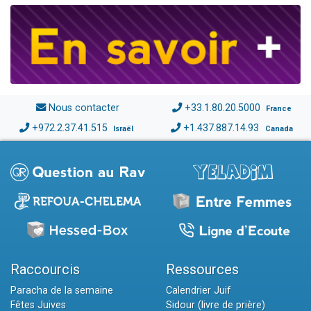
Nous contacter
+33.1.80.20.5000
France
+972.2.37.41.515
+1.437.887.14.93
Israël
Canada
Raccourcis
Ressources
Paracha de la semaine
Calendrier Juif
Fêtes Juives
Sidour (livre de prière)