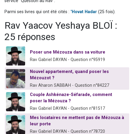
service "Question au Rav".
61 personnes viennent de demander une bénédiction
Parmi ses livres qui ont été cités :
'Hovat Hadar
(25 fois).
Il reste 49 places pour étudier en groupe sur Zoom
Rav Yaacov Yeshaya BLOÏ :
Ariel vient de donner son Maasser
Nathaniel vient de donner son Maasser
25 réponses
4 personnes viennent de nous rejoindre sur WhatsApp
Poser une Mézouza dans sa voiture
Rav Gabriel DAYAN - Question n°95919
Nouvel appartement, quand poser les
Mézouzot ?
Rav Aharon SABBAH - Question n°84227
Couple Ashkénaze-Séfarade, comment
poser la Mézouza ?
Rav Gabriel DAYAN - Question n°81517
Mes locataires ne mettent pas de Mézouza à
leur porte
Rav Gabriel DAYAN - Question n°78720