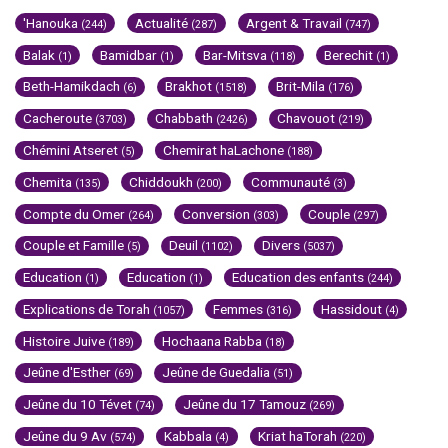
'Hanouka
Actualité
Argent & Travail
(244)
(287)
(747)
Balak
Bamidbar
Bar-Mitsva
Berechit
(1)
(1)
(118)
(1)
Beth-Hamikdach
Brakhot
Brit-Mila
(6)
(1518)
(176)
Cacheroute
Chabbath
Chavouot
(3703)
(2426)
(219)
Chémini Atseret
Chemirat haLachone
(5)
(188)
Chemita
Chiddoukh
Communauté
(135)
(200)
(3)
Compte du Omer
Conversion
Couple
(264)
(303)
(297)
Couple et Famille
Deuil
Divers
(5)
(1102)
(5037)
Education
Education
Education des enfants
(1)
(1)
(244)
Explications de Torah
Femmes
Hassidout
(1057)
(316)
(4)
Histoire Juive
Hochaana Rabba
(189)
(18)
Jeûne d'Esther
Jeûne de Guedalia
(69)
(51)
Jeûne du 10 Tévet
Jeûne du 17 Tamouz
(74)
(269)
Jeûne du 9 Av
Kabbala
Kriat haTorah
(574)
(4)
(220)