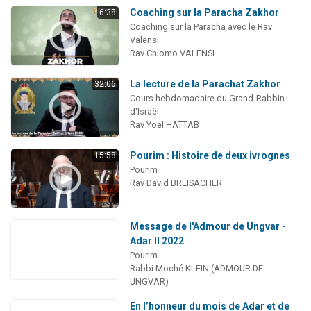
Coaching sur la Paracha Zakhor
6:38
Coaching sur la Paracha avec le Rav
Valensi
Rav Chlomo VALENSI
La lecture de la Parachat Zakhor
32:06
Cours hebdomadaire du Grand-Rabbin
d'Israël
Rav Yoel HATTAB
Pourim : Histoire de deux ivrognes
15:58
Pourim
Rav David BREISACHER
Message de l'Admour de Ungvar -
Adar II 2022
Pourim
Rabbi Moché KLEIN (ADMOUR DE
UNGVAR)
En l’honneur du mois de Adar et de