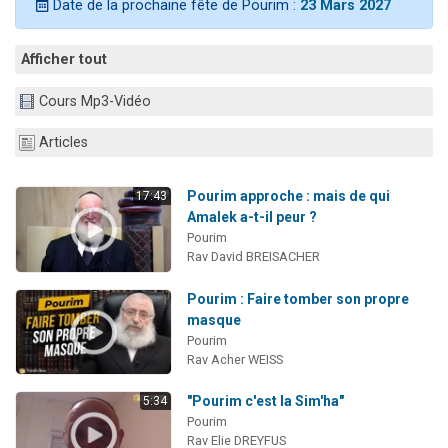
Date de la prochaine fête de Pourim :
23 Mars 2027
17 personnes viennent de demander une bénédiction
4 personnes viennent de nous rejoindre sur WhatsApp
Afficher tout
Il reste 49 places pour étudier en groupe sur Zoom
Cours Mp3-Vidéo
Eva vient de donner son Maasser
Eli vient de donner son Maasser
Articles
Pourim approche : mais de qui
17:43
Amalek a-t-il peur ?
Pourim
Rav David BREISACHER
Pourim : Faire tomber son propre
masque
Pourim
Rav Acher WEISS
"Pourim c'est la Sim'ha"
5:34
Pourim
Rav Elie DREYFUS