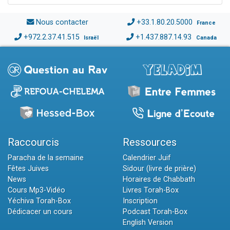
Nous contacter
+33.1.80.20.5000
France
+972.2.37.41.515
+1.437.887.14.93
Israël
Canada
Raccourcis
Ressources
Paracha de la semaine
Calendrier Juif
Fêtes Juives
Sidour (livre de prière)
News
Horaires de Chabbath
Cours Mp3-Vidéo
Livres Torah-Box
Yéchiva Torah-Box
Inscription
Dédicacer un cours
Podcast Torah-Box
English Version