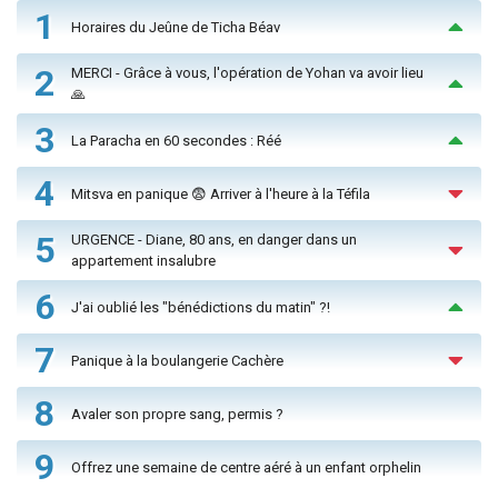
1
Horaires du Jeûne de Ticha Béav
2
MERCI - Grâce à vous, l'opération de Yohan va avoir lieu
🙏
3
La Paracha en 60 secondes : Réé
4
Mitsva en panique 😨 Arriver à l'heure à la Téfila
5
URGENCE - Diane, 80 ans, en danger dans un
appartement insalubre
6
J'ai oublié les "bénédictions du matin" ?!
7
Panique à la boulangerie Cachère
8
Avaler son propre sang, permis ?
9
Offrez une semaine de centre aéré à un enfant orphelin