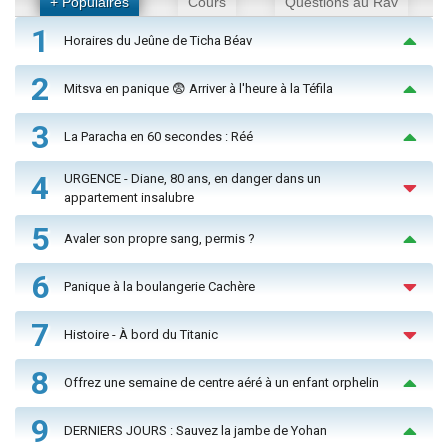
+ Populaires
Cours
Questions au Rav
1
Horaires du Jeûne de Ticha Béav
2
Mitsva en panique 😨 Arriver à l'heure à la Téfila
3
La Paracha en 60 secondes : Réé
4
URGENCE - Diane, 80 ans, en danger dans un
appartement insalubre
5
Avaler son propre sang, permis ?
6
Panique à la boulangerie Cachère
7
Histoire - À bord du Titanic
8
Offrez une semaine de centre aéré à un enfant orphelin
9
DERNIERS JOURS : Sauvez la jambe de Yohan