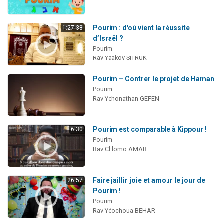
Pourim : d'où vient la réussite
1:27:38
d’Israël ?
Pourim
Rav Yaakov SITRUK
Pourim – Contrer le projet de Haman
Pourim
Rav Yehonathan GEFEN
Pourim est comparable à Kippour !
6:30
Pourim
Rav Chlomo AMAR
Faire jaillir joie et amour le jour de
26:57
Pourim !
Pourim
Rav Yéochoua BEHAR