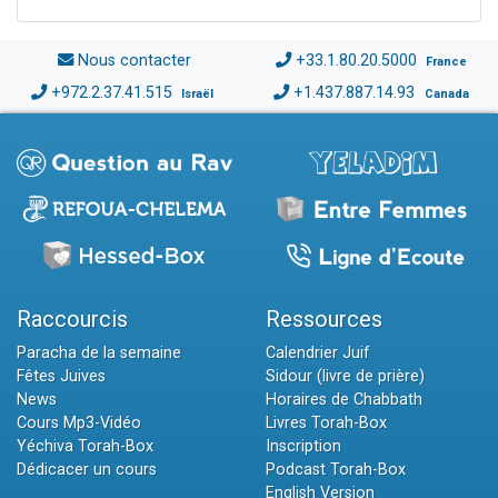
Nous contacter
+33.1.80.20.5000
France
+972.2.37.41.515
+1.437.887.14.93
Israël
Canada
Raccourcis
Ressources
Paracha de la semaine
Calendrier Juif
Fêtes Juives
Sidour (livre de prière)
News
Horaires de Chabbath
Cours Mp3-Vidéo
Livres Torah-Box
Yéchiva Torah-Box
Inscription
Dédicacer un cours
Podcast Torah-Box
English Version