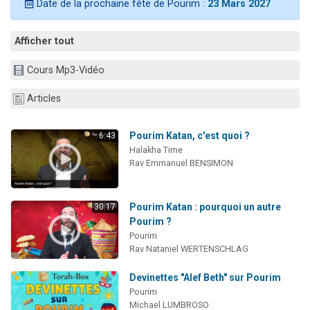
Date de la prochaine fête de Pourim :
23 Mars 2027
Il reste 49 places pour étudier en groupe sur Zoom
Eva vient de donner son Maasser
Afficher tout
4 personnes viennent de nous rejoindre sur WhatsApp
Cours Mp3-Vidéo
3 personnes viennent de nous rejoindre sur WhatsApp
3 personnes viennent de faire un don pour Événements Torah-Box
Articles
Pourim Katan, c'est quoi ?
6:43
Halakha Time
Rav Emmanuel BENSIMON
Pourim Katan : pourquoi un autre
30:17
Pourim ?
Pourim
Rav Nataniel WERTENSCHLAG
Devinettes "Alef Beth" sur Pourim
Pourim
Michael LUMBROSO