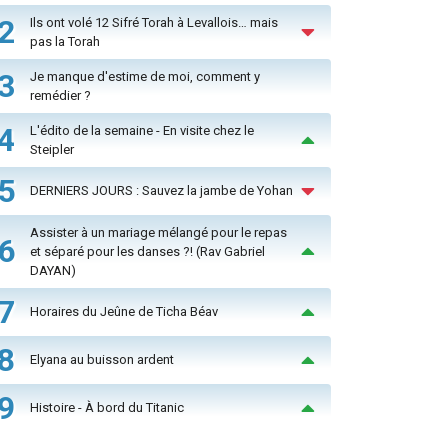
2
Ils ont volé 12 Sifré Torah à Levallois… mais
pas la Torah
3
Je manque d'estime de moi, comment y
remédier ?
4
L'édito de la semaine - En visite chez le
Steipler
5
DERNIERS JOURS : Sauvez la jambe de Yohan
Assister à un mariage mélangé pour le repas
6
et séparé pour les danses ?! (Rav Gabriel
DAYAN)
7
Horaires du Jeûne de Ticha Béav
8
Elyana au buisson ardent
9
Histoire - À bord du Titanic