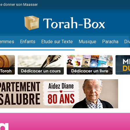
de donner son Maasser
es viennent de faire un don pour 5 jours de vacances aux Orphelins
es viennent de faire un don pour Diane, 80 ans, dans un appartement insalub
viennent de nous rejoindre sur WhatsApp
 viennent de demander une bénédiction
emmes
Enfants
Etude sur Texte
Musique
Paracha
Di
lles musiques dans Torah-Box Music
nnes viennent de faire un don pour Sauvez la jambe de Yohan
49 places pour étudier en groupe sur Zoom
viennent de nous rejoindre sur WhatsApp
viennent de nous rejoindre sur WhatsApp
viennent de nous rejoindre sur WhatsApp
les musiques dans Torah-Box Music
es viennent de faire un don pour Tsédaka : pauvres d'Israel
sion radio : Visions de grandeur n°104 : Le Chabbath et le Birkat Hamazone à 
 viennent de demander une bénédiction