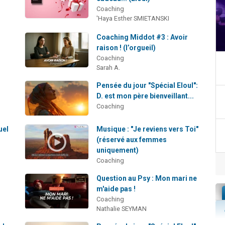
Coaching
'Haya Esther SMIETANSKI
Coaching Middot #3 : Avoir
raison ! (l’orgueil)
Coaching
Sarah A.
Pensée du jour "Spécial Eloul":
D. est mon père bienveillant...
Coaching
uel
Musique : "Je reviens vers Toi"
(réservé aux femmes
uniquement)
Coaching
Question au Psy : Mon mari ne
m'aide pas !
Coaching
Nathalie SEYMAN