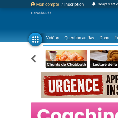
Mon compte
/
Inscription
Odaya vient 
3 personn
Paracha Réé
3 personn
2 personnes 
13 personnes
Vidéos
Question au Rav
Dons
F
12 nouve
30 perso
Il reste 
3 personnes 
2 personnes 
3 personnes 
2 nouvel
8 personn
Nouvelle émis
61 personnes