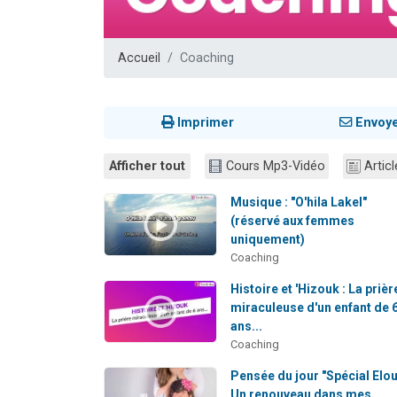
Ariel vient 
Il reste 
Accueil
Coaching
Nathaniel vi
6 personn
3 personnes 
Imprimer
Envoy
Afficher tout
Cours Mp3-Vidéo
Articl
Musique : "O'hila Lakel"
(réservé aux femmes
uniquement)
Coaching
Histoire et 'Hizouk : La prièr
miraculeuse d'un enfant de 
ans...
Coaching
Pensée du jour "Spécial Elou
Un renouveau dans mes