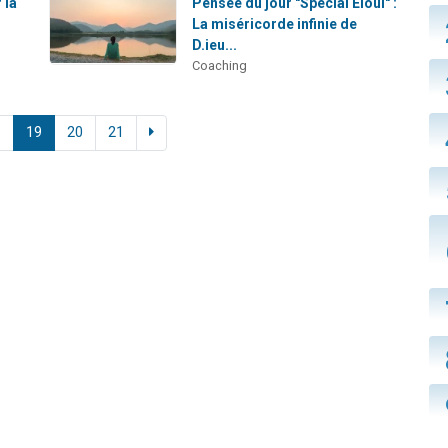
 la
Pensée du jour "Spécial Eloul" :
La miséricorde infinie de
D.ieu...
Coaching
8
19
20
21