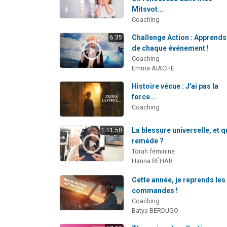
Mitsvot...
Coaching
Challenge Action : Apprends
6:35
de chaque événement !
Coaching
Emma AIACHE
Histoire vécue : J'ai pas la
force...
Coaching
La blessure universelle, et q
1:11:50
remède ?
Torah féminine
Hanna BÉHAR
Cette année, je reprends les
commandes !
Coaching
Batya BERDUGO