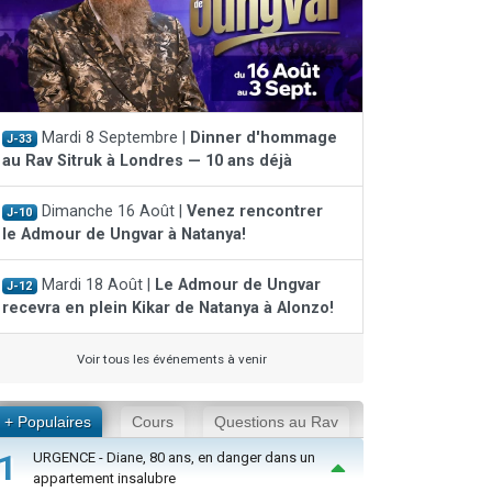
Mardi 8 Septembre |
Dinner d'hommage
J-33
au Rav Sitruk à Londres — 10 ans déjà
Dimanche 16 Août |
Venez rencontrer
J-10
le Admour de Ungvar à Natanya!
Mardi 18 Août |
Le Admour de Ungvar
J-12
recevra en plein Kikar de Natanya à Alonzo!
Voir tous les événements à venir
+ Populaires
Cours
Questions au Rav
1
URGENCE - Diane, 80 ans, en danger dans un
appartement insalubre