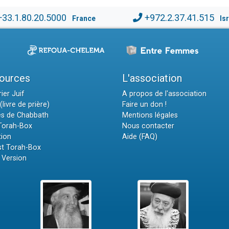
+33.1.80.20.5000
+972.2.37.41.515
France
Is
ources
L'association
ier Juif
A propos de l'association
(livre de prière)
Faire un don !
es de Chabbath
Mentions légales
 Torah-Box
Nous contacter
tion
Aide (FAQ)
t Torah-Box
 Version