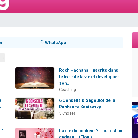
de donner son Maasser
49 places pour étudier en groupe sur Zoom
ent de donner son Maasser
es viennent de faire un don pour 5 enfants déjà orphelins risquent de perdre
viennent de nous rejoindre sur WhatsApp
er
WhatsApp
es
Roch Hachana : Inscrits dans
le livre de la vie et développer
son...
Coaching
e
6 Conseils & Ségoulot de la
6
Rabbanite Kanievsky
5 Choses
l":
La clé du bonheur ? Tout est un
cadeau... (Eloul)