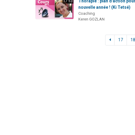
Thorapie : plan d'action pour
17:53
nouvelle année ! (Ki Tetsé)
Coaching
Keren GOZLAN
17
1