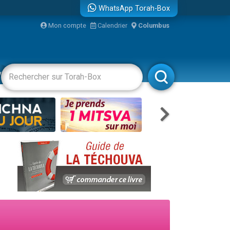
WhatsApp Torah-Box
Mon compte
Calendrier
Columbus
re
vertissements
Livres
Rabbanim
travers le temps