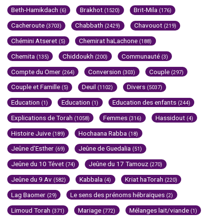
Beth-Hamikdach
Brakhot
Brit-Mila
(6)
(1520)
(176)
Cacheroute
Chabbath
Chavouot
(3703)
(2429)
(219)
Chémini Atseret
Chemirat haLachone
(5)
(188)
Chemita
Chiddoukh
Communauté
(135)
(200)
(3)
Compte du Omer
Conversion
Couple
(264)
(303)
(297)
Couple et Famille
Deuil
Divers
(5)
(1102)
(5037)
Education
Education
Education des enfants
(1)
(1)
(244)
Explications de Torah
Femmes
Hassidout
(1058)
(316)
(4)
Histoire Juive
Hochaana Rabba
(189)
(18)
Jeûne d'Esther
Jeûne de Guedalia
(69)
(51)
Jeûne du 10 Tévet
Jeûne du 17 Tamouz
(74)
(270)
Jeûne du 9 Av
Kabbala
Kriat haTorah
(582)
(4)
(220)
Lag Baomer
Le sens des prénoms hébraïques
(29)
(2)
Limoud Torah
Mariage
Mélanges lait/viande
(371)
(772)
(1)