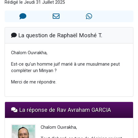
Rédigé le Jeudi 31 Juillet 2025
3 personnes viennent de nous rejoindre sur WhatsApp
2 nouvelles musiques dans Torah-Box Music
8 personnes viennent de faire un don pour Tsédaka : pauvres d'Israel
Nouvelle émission radio : Visions de grandeur n°104 : Le Chabbath et le Birkat Hamazone à travers le temps
La question de Raphaël Moshé T.
4 personnes viennent de nous rejoindre sur WhatsApp
Chalom Ouvrakha,
Est-ce qu'un homme juif marié à une musulmane peut
compléter un Minyan ?
Merci de me répondre.
La réponse de Rav Avraham GARCIA
Chalom Ouvrakha,