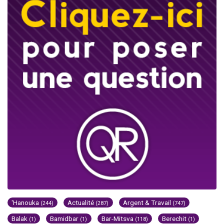
'Hanouka
Actualité
Argent & Travail
(244)
(287)
(747)
Balak
Bamidbar
Bar-Mitsva
Berechit
(1)
(1)
(118)
(1)