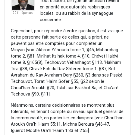
Tout d'abord, ce type de décision revient
en priorité aux autorités rabbiniques
locales, ou au rabbin de la synagogue
9011 réponses
concernée.
Cependant, pour répondre à votre question, il est vrai que
cette personne fait partie de celles qui, a priori, ne
peuvent pas être comptées pour compléter un
Minyan [voir Zikhron Yéhouda tome 1, §45, Maharchag
tome 2, §81, Min'hat Its'hak tome 4, §10, Chévet Halévi
tome 8, §165(8), Techouvot Véhanhagot §113, 'Hakham
Tsvi §38, Chvivé Ech du Rav Shteren tome 1, §87, Brit
Avraham du Rav Avraham Dery §260, §3 dans ses Pisské
Techouvot, Torat 'Haïm Sofer §55, §22 selon le
Choul'han Aroukh §20, Tslah sur Brakhot 8a, et Cha'aré
Techouva §90, §11].
Néanmoins, certains décisionnaires se montrent plus
tolérants, en tenant compte du niveau spirituel général de
la communauté, en particulier en diaspora [voir Choul'han
Aroukh Ora'h 'Haïm 55:11, Michna Beroura §46-47,
Iguérot Moché Ora'h 'Haïm 1:33 et 2:55].