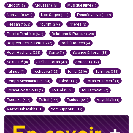
Middot
Moussar
Musique juive
(69)
(154)
(1)
Non-Juifs
Nos Sages
Pensée Juive
(249)
(131)
(3087)
Pessah
Pourim
Prières
(1508)
(274)
(3)
Pureté Familiale
Relations & Pudeur
(578)
(528)
Respect des Parents
Roch 'Hodech
(247)
(4)
Roch Hachana
Santé
Science & Torah
(296)
(1)
(33)
Sexualité
Sim'hat Torah
Souccot
(8)
(47)
(502)
Talmud
Techouva
Téfila
Téfilines
(1)
(122)
(2230)
(356)
Temps Messianique
Toledot
Torah et société
(124)
(1)
(1)
Torah-Box & vous
Tou Béav
Tou Bichvat
(1)
(3)
(24)
Tsédaka
Tsitsit
Tsniout
Vayichla'h
(397)
(167)
(634)
(1)
Vézot Haberakha
Yom Kippour
(1)
(318)