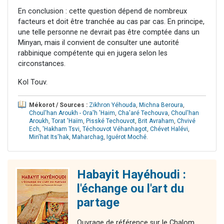
En conclusion : cette question dépend de nombreux
facteurs et doit être tranchée au cas par cas. En principe,
une telle personne ne devrait pas être comptée dans un
Minyan, mais il convient de consulter une autorité
rabbinique compétente qui en jugera selon les
circonstances.
Kol Touv.
Mékorot / Sources :
Zikhron Yéhouda
,
Michna Beroura
,
Choul'han Aroukh - Ora'h 'Haim
,
Cha'aré Techouva
,
Choul'han
Aroukh
,
Torat 'Haïm
,
Pisské Techouvot
,
Brit Avraham
,
Chvivé
Ech
,
'Hakham Tsvi
,
Téchouvot Véhanhagot
,
Chévet Halévi
,
Min'hat Its'hak
,
Maharchag
,
Iguérot Moché
.
Habayit Hayéhoudi :
l'échange ou l'art du
partage
Ouvrage de référence sur le Chalom