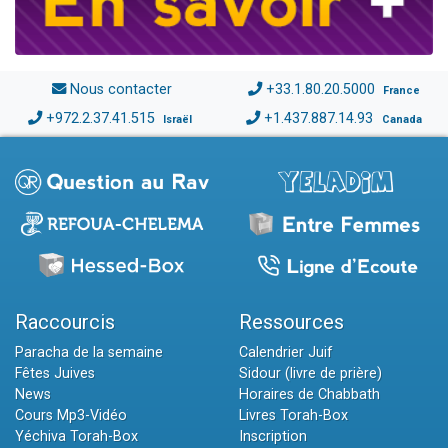
Nous contacter
+33.1.80.20.5000
France
+972.2.37.41.515
+1.437.887.14.93
Israël
Canada
Raccourcis
Ressources
Paracha de la semaine
Calendrier Juif
Fêtes Juives
Sidour (livre de prière)
News
Horaires de Chabbath
Cours Mp3-Vidéo
Livres Torah-Box
Yéchiva Torah-Box
Inscription