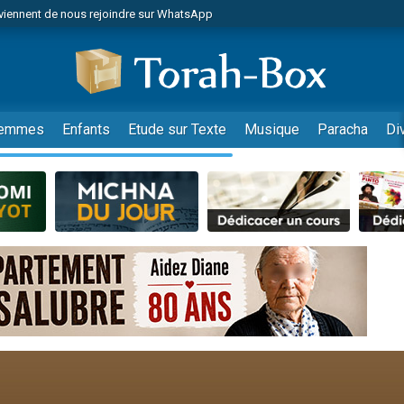
viennent de nous rejoindre sur WhatsApp
viennent de nous rejoindre sur WhatsApp
de donner son Maasser
es viennent de faire un don pour 5 jours de vacances aux Orphelins
es viennent de faire un don pour Diane, 80 ans, dans un appartement insalub
emmes
Enfants
Etude sur Texte
Musique
Paracha
Di
 viennent de demander une bénédiction
viennent de nous rejoindre sur WhatsApp
nnes viennent de faire un don pour Sauvez la jambe de Yohan
49 places pour étudier en groupe sur Zoom
lles musiques dans Torah-Box Music
viennent de nous rejoindre sur WhatsApp
viennent de nous rejoindre sur WhatsApp
viennent de nous rejoindre sur WhatsApp
les musiques dans Torah-Box Music
es viennent de faire un don pour Tsédaka : pauvres d'Israel