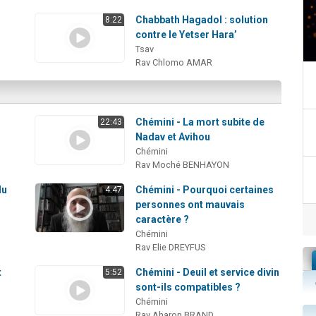
e
Chabbath Hagadol : solution
8:22
contre le Yetser Hara’
Tsav
Rav Chlomo AMAR
Chémini - La mort subite de
22:43
Nadav et Avihou
Chémini
Rav Moché BENHAYON
du
Chémini - Pourquoi certaines
4:47
personnes ont mauvais
caractère ?
Chémini
Rav Elie DREYFUS
t
Chémini - Deuil et service divin
5:52
sont-ils compatibles ?
Chémini
Rav Aharon BRAND