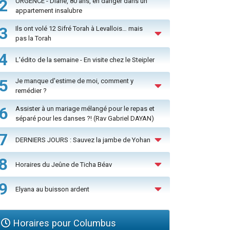
2
URGENCE - Diane, 80 ans, en danger dans un
appartement insalubre
3
Ils ont volé 12 Sifré Torah à Levallois… mais
pas la Torah
4
L'édito de la semaine - En visite chez le Steipler
5
Je manque d'estime de moi, comment y
remédier ?
6
Assister à un mariage mélangé pour le repas et
séparé pour les danses ?! (Rav Gabriel DAYAN)
7
DERNIERS JOURS : Sauvez la jambe de Yohan
8
Horaires du Jeûne de Ticha Béav
9
Elyana au buisson ardent
Horaires pour Columbus