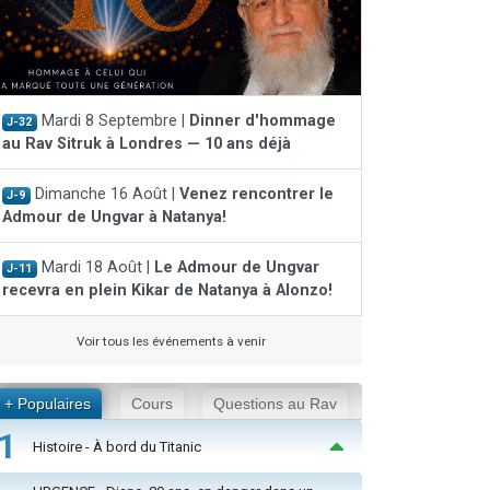
Mardi 8 Septembre |
Dinner d'hommage
J-32
au Rav Sitruk à Londres — 10 ans déjà
Dimanche 16 Août |
Venez rencontrer le
J-9
Admour de Ungvar à Natanya!
Mardi 18 Août |
Le Admour de Ungvar
J-11
recevra en plein Kikar de Natanya à Alonzo!
Voir tous les événements à venir
+ Populaires
Cours
Questions au Rav
1
Histoire - À bord du Titanic