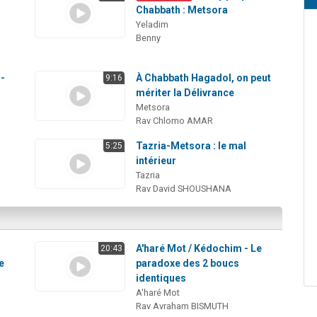
Chabbath : Metsora
Yeladim
Benny
u-
À Chabbath Hagadol, on peut
9:16
mériter la Délivrance
Metsora
Rav Chlomo AMAR
Tazria-Metsora : le mal
5:25
intérieur
Tazria
Rav David SHOUSHANA
A'haré Mot / Kédochim - Le
20:43
e
paradoxe des 2 boucs
identiques
A'haré Mot
Rav Avraham BISMUTH