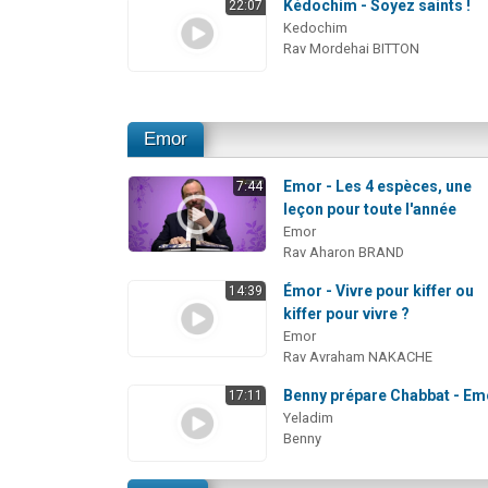
Kédochim - Soyez saints !
22:07
Kedochim
Rav Mordehai BITTON
Emor
Emor - Les 4 espèces, une
7:44
leçon pour toute l'année
Emor
Rav Aharon BRAND
Émor - Vivre pour kiffer ou
14:39
kiffer pour vivre ?
Emor
Rav Avraham NAKACHE
Benny prépare Chabbat - Em
17:11
Yeladim
Benny