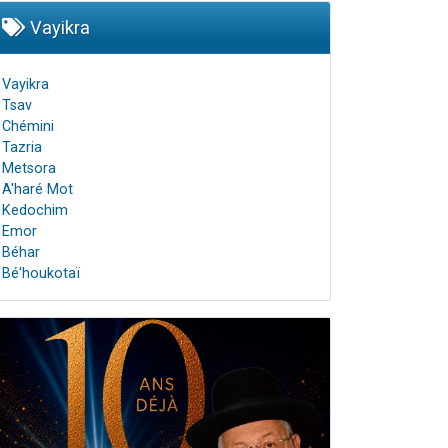
Vayikra
Vayikra
Tsav
Chémini
Tazria
Metsora
A'haré Mot
Kedochim
Emor
Béhar
Bé'houkotaï