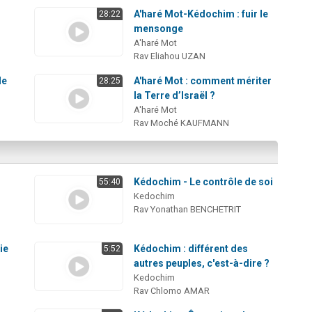
A'haré Mot-Kédochim : fuir le
28:22
mensonge
A'haré Mot
Rav Eliahou UZAN
de
A'haré Mot : comment mériter
28:25
la Terre d’Israël ?
A'haré Mot
Rav Moché KAUFMANN
Kédochim - Le contrôle de soi
55:40
Kedochim
Rav Yonathan BENCHETRIT
ie
Kédochim : différent des
5:52
autres peuples, c'est-à-dire ?
Kedochim
Rav Chlomo AMAR