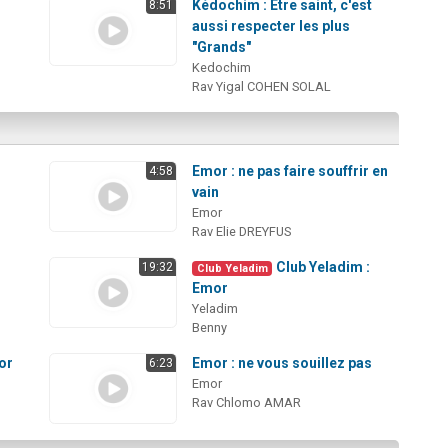
Kédochim : Être saint, c'est
8:51
aussi respecter les plus
"Grands"
Kedochim
Rav Yigal COHEN SOLAL
Emor : ne pas faire souffrir en
4:58
vain
Emor
Rav Elie DREYFUS
Club Yeladim :
19:32
Club Yeladim
Emor
Yeladim
Benny
or
Emor : ne vous souillez pas
6:23
Emor
Rav Chlomo AMAR