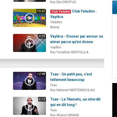
Rav Elie DREYFUS
Club Yeladim :
19:47
Club Yeladim
Vayikra
Yeladim
Benny
Vayikra - Donner par amour ou
9:29
aimer parce qu'on donne
Vayikra
Rav Yonathan BENTOLILA
Tsav - Un petit peu, c'est
12:48
tellement beaucoup
Tsav
Rav Nataniel WERTENSCHLAG
Tsav - Le 'Hamets, un interdit
6:13
qui en dit long !
Tsav
Rav Aharon BRAND