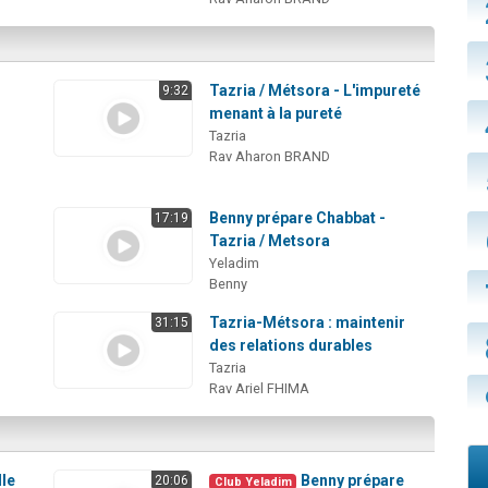
Tazria / Métsora - L'impureté
9:32
menant à la pureté
Tazria
Rav Aharon BRAND
Benny prépare Chabbat -
17:19
Tazria / Metsora
Yeladim
Benny
Tazria-Métsora : maintenir
31:15
des relations durables
Tazria
Rav Ariel FHIMA
lle
Benny prépare
20:06
Club Yeladim