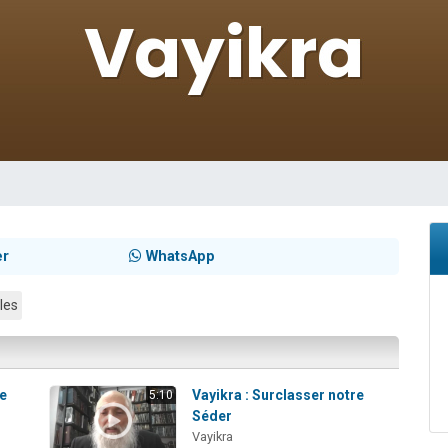
sion radio : Visions de grandeur n°104 : Le Chabbath et le Birkat Hamazone à 
 viennent de demander une bénédiction
de donner son Maasser
49 places pour étudier en groupe sur Zoom
 donner son Maasser
er
WhatsApp
les
ce
Vayikra : Surclasser notre
5:10
Séder
Vayikra