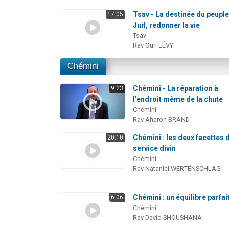
Tsav - La destinée du peupl
17:05
Juif, redonner la vie
Tsav
Rav Ouri LÉVY
Chémini
Chémini - La réparation à
9:23
l'endroit même de la chute
Chémini
Rav Aharon BRAND
Chémini : les deux facettes 
20:10
service divin
Chémini
Rav Nataniel WERTENSCHLAG
Chémini : un équilibre parfai
6:06
Chémini
Rav David SHOUSHANA