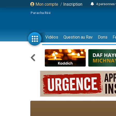
Mon compte
/
Inscription
4 personnes 
3 personnes 
Paracha Réé
Odaya vient 
3 personn
3 personn
Vidéos
Question au Rav
Dons
F
13 personnes
2 personnes 
30 perso
Il reste 
12 nouve
3 personnes 
2 personnes 
3 personnes 
2 nouvel
8 personn