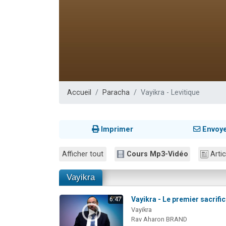
Nouvelle émis
61 personnes
Ariel vient 
Il reste 
Eva vient de
Accueil
Paracha
Vayikra - Levitique
Imprimer
Envoy
Afficher tout
Cours Mp3-Vidéo
Artic
Vayikra
Vayikra - Le premier sacrifi
6:47
Vayikra
Rav Aharon BRAND