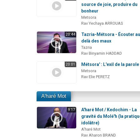
source de joie, produire du
bonheur
Metsora
Rav Yechaya ARROUAS
Tazria-Métsora - Écouter a
20:44
delà des maux
Tazria
Rav Binyamin HADDAD
Métsora' : L'exil de la parole
20:01
Metsora
Rav Elie PERETZ
A'haré Mot
A'haré Mot / Kedochim - La
9:17
gravité du Molé'h (la pratiqu
idolâtre)
A'haré Mot
Rav Aharon BRAND