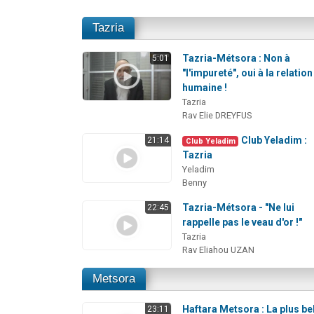
Tazria
Tazria-Métsora : Non à
5:01
"l'impureté", oui à la relation
humaine !
Tazria
Rav Elie DREYFUS
Club Yeladim :
21:14
Club Yeladim
Tazria
Yeladim
Benny
Tazria-Métsora - "Ne lui
22:45
rappelle pas le veau d'or !"
Tazria
Rav Eliahou UZAN
Metsora
Haftara Metsora : La plus be
23:11