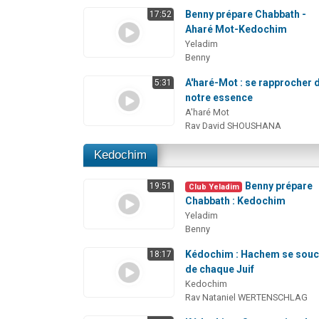
Benny prépare Chabbath -
17:52
Aharé Mot-Kedochim
Yeladim
Benny
A'haré-Mot : se rapprocher 
5:31
notre essence
A'haré Mot
Rav David SHOUSHANA
Kedochim
Benny prépare
19:51
Club Yeladim
Chabbath : Kedochim
Yeladim
Benny
Kédochim : Hachem se souc
18:17
de chaque Juif
Kedochim
Rav Nataniel WERTENSCHLAG