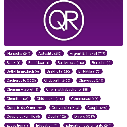
'Hanouka
Actualité
Argent & Travail
(244)
(287)
(747)
Balak
Bamidbar
Bar-Mitsva
Berechit
(1)
(1)
(118)
(1)
Beth-Hamikdach
Brakhot
Brit-Mila
(6)
(1520)
(176)
Cacheroute
Chabbath
Chavouot
(3703)
(2429)
(219)
Chémini Atseret
Chemirat haLachone
(5)
(188)
Chemita
Chiddoukh
Communauté
(135)
(200)
(3)
Compte du Omer
Conversion
Couple
(264)
(303)
(297)
Couple et Famille
Deuil
Divers
(5)
(1102)
(5037)
Education
Education
Education des enfants
(1)
(1)
(244)