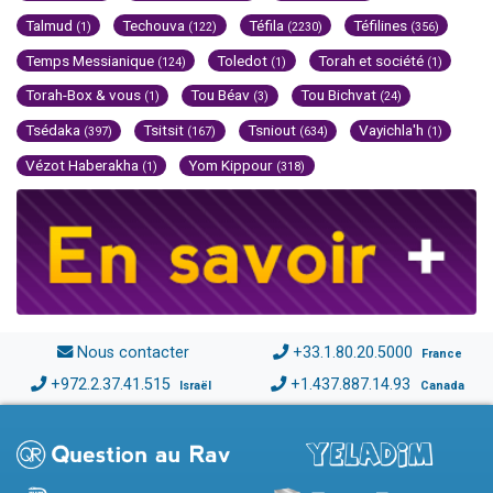
Talmud
Techouva
Téfila
Téfilines
(1)
(122)
(2230)
(356)
Temps Messianique
Toledot
Torah et société
(124)
(1)
(1)
Torah-Box & vous
Tou Béav
Tou Bichvat
(1)
(3)
(24)
Tsédaka
Tsitsit
Tsniout
Vayichla'h
(397)
(167)
(634)
(1)
Vézot Haberakha
Yom Kippour
(1)
(318)
Nous contacter
+33.1.80.20.5000
France
+972.2.37.41.515
+1.437.887.14.93
Israël
Canada