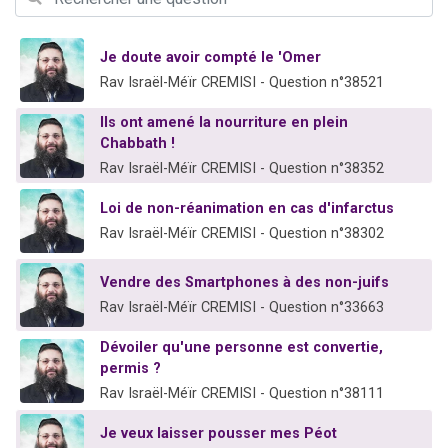
Nouvelle émission radio : Visions de grandeur n°104 : Le Chabbath et le Birkat Hamazone à travers le temps
61 personnes viennent de demander une bénédiction
Je doute avoir compté le 'Omer
Ariel vient de donner son Maasser
Rav Israël-Méïr CREMISI - Question n°38521
Il reste 49 places pour étudier en groupe sur Zoom
Ils ont amené la nourriture en plein
Eva vient de donner son Maasser
Chabbath !
Rav Israël-Méïr CREMISI - Question n°38352
Loi de non-réanimation en cas d'infarctus
Rav Israël-Méïr CREMISI - Question n°38302
Vendre des Smartphones à des non-juifs
Rav Israël-Méïr CREMISI - Question n°33663
Dévoiler qu'une personne est convertie,
permis ?
Rav Israël-Méïr CREMISI - Question n°38111
Je veux laisser pousser mes Péot