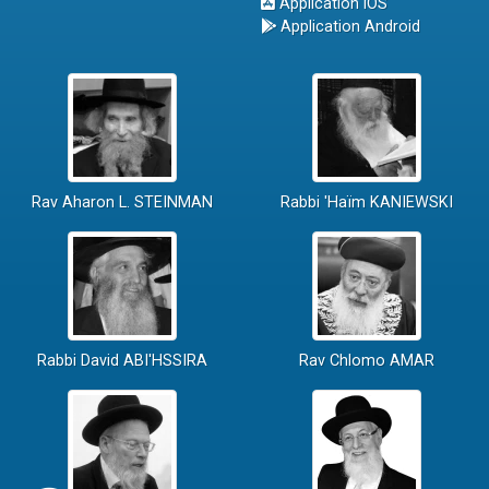
Application iOS
Application Android
Rav Aharon L. STEINMAN
Rabbi 'Haïm KANIEWSKI
Rabbi David ABI'HSSIRA
Rav Chlomo AMAR