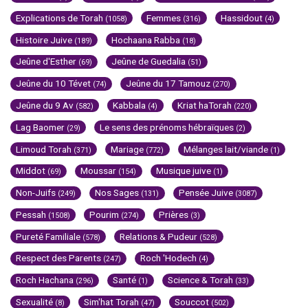
Explications de Torah
Femmes
Hassidout
(1058)
(316)
(4)
Histoire Juive
Hochaana Rabba
(189)
(18)
Jeûne d'Esther
Jeûne de Guedalia
(69)
(51)
Jeûne du 10 Tévet
Jeûne du 17 Tamouz
(74)
(270)
Jeûne du 9 Av
Kabbala
Kriat haTorah
(582)
(4)
(220)
Lag Baomer
Le sens des prénoms hébraïques
(29)
(2)
Limoud Torah
Mariage
Mélanges lait/viande
(371)
(772)
(1)
Middot
Moussar
Musique juive
(69)
(154)
(1)
Non-Juifs
Nos Sages
Pensée Juive
(249)
(131)
(3087)
Pessah
Pourim
Prières
(1508)
(274)
(3)
Pureté Familiale
Relations & Pudeur
(578)
(528)
Respect des Parents
Roch 'Hodech
(247)
(4)
Roch Hachana
Santé
Science & Torah
(296)
(1)
(33)
Sexualité
Sim'hat Torah
Souccot
(8)
(47)
(502)