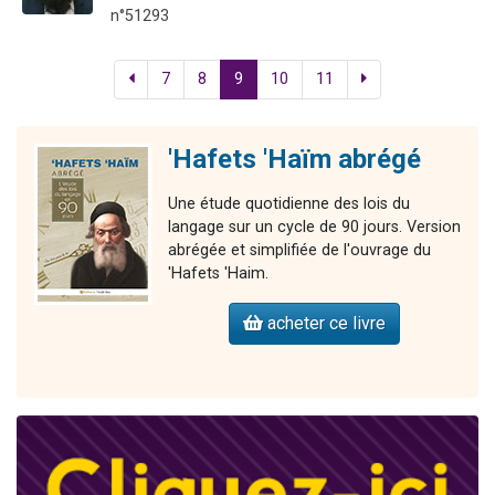
n°51293
7
8
9
10
11
'Hafets 'Haïm abrégé
Une étude quotidienne des lois du
langage sur un cycle de 90 jours. Version
abrégée et simplifiée de l'ouvrage du
'Hafets 'Haim.
acheter ce livre