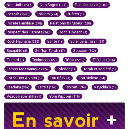
Non-Juifs
Nos Sages
Pensée Juive
(249)
(131)
(3087)
Pessah
Pourim
Prières
(1508)
(274)
(3)
Pureté Familiale
Relations & Pudeur
(578)
(528)
Respect des Parents
Roch 'Hodech
(247)
(4)
Roch Hachana
Santé
Science & Torah
(296)
(1)
(33)
Sexualité
Sim'hat Torah
Souccot
(8)
(47)
(502)
Talmud
Techouva
Téfila
Téfilines
(1)
(122)
(2230)
(356)
Temps Messianique
Toledot
Torah et société
(124)
(1)
(1)
Torah-Box & vous
Tou Béav
Tou Bichvat
(1)
(3)
(24)
Tsédaka
Tsitsit
Tsniout
Vayichla'h
(397)
(167)
(634)
(1)
Vézot Haberakha
Yom Kippour
(1)
(318)