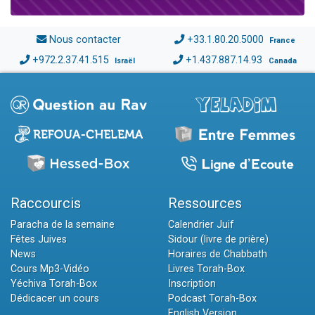
Nous contacter
+33.1.80.20.5000
France
+972.2.37.41.515
+1.437.887.14.93
Israël
Canada
Raccourcis
Ressources
Paracha de la semaine
Calendrier Juif
Fêtes Juives
Sidour (livre de prière)
News
Horaires de Chabbath
Cours Mp3-Vidéo
Livres Torah-Box
Yéchiva Torah-Box
Inscription
Dédicacer un cours
Podcast Torah-Box
English Version