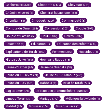
Cacheroute
Chabbath
Chavouot
(3703)
(2429)
(219)
Chémini Atseret
Chemirat haLachone
(5)
(188)
Chemita
Chiddoukh
Communauté
(135)
(200)
(3)
Compte du Omer
Conversion
Couple
(264)
(303)
(297)
Couple et Famille
Deuil
Divers
(5)
(1102)
(5037)
Education
Education
Education des enfants
(1)
(1)
(244)
Explications de Torah
Femmes
Hassidout
(1057)
(316)
(4)
Histoire Juive
Hochaana Rabba
(189)
(18)
Jeûne d'Esther
Jeûne de Guedalia
(69)
(51)
Jeûne du 10 Tévet
Jeûne du 17 Tamouz
(74)
(269)
Jeûne du 9 Av
Kabbala
Kriat haTorah
(581)
(4)
(220)
Lag Baomer
Le sens des prénoms hébraïques
(29)
(2)
Limoud Torah
Mariage
Mélanges lait/viande
(371)
(772)
(1)
Middot
Moussar
Musique juive
(69)
(154)
(1)