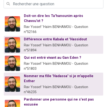
Nouvelle émission radio : Visions de grandeur n°104 : Le Chabbath et le Birkat Hamazone à travers le temps
61 personnes viennent de demander une bénédiction
Doit-on dire les Ta'hanounim après
Ariel vient de donner son Maasser
Chavou'ot ?
Il reste 49 places pour étudier en groupe sur Zoom
Rav Yossef 'Haïm BENHAMOU - Question
n°52166
Eva vient de donner son Maasser
Différence entre Kabala et 'Hassidout
Rav Yossef 'Haïm BENHAMOU - Question
n°51894
Qui est entré vivant au Gan Eden ?
Rav Yossef 'Haïm BENHAMOU - Question
n°51803
Nommer ma fille "Hadassa" si je m'appelle
Esther
Rav Yossef 'Haïm BENHAMOU - Question
n°46235
Pardonner une personne qui ne s'est pas
excusée