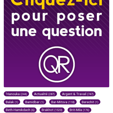
'Hanouka
Actualité
Argent & Travail
(244)
(287)
(747)
Balak
Bamidbar
Bar-Mitsva
Berechit
(1)
(1)
(118)
(1)
Beth-Hamikdach
Brakhot
Brit-Mila
(6)
(1520)
(176)