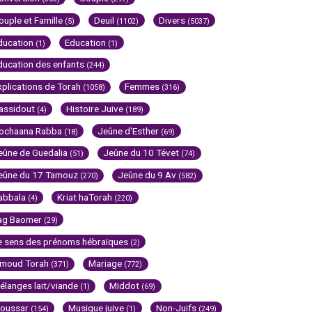
ouple et Famille
Deuil
Divers
(5)
(1102)
(5037)
ducation
Education
(1)
(1)
ducation des enfants
(244)
xplications de Torah
Femmes
(1058)
(316)
assidout
Histoire Juive
(4)
(189)
ochaana Rabba
Jeûne d'Esther
(18)
(69)
eûne de Guedalia
Jeûne du 10 Tévet
(51)
(74)
eûne du 17 Tamouz
Jeûne du 9 Av
(270)
(582)
abbala
Kriat haTorah
(4)
(220)
ag Baomer
(29)
e sens des prénoms hébraïques
(2)
imoud Torah
Mariage
(371)
(772)
élanges lait/viande
Middot
(1)
(69)
oussar
Musique juive
Non-Juifs
(154)
(1)
(249)