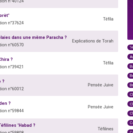
ion n°40124
orèt"
Téfila
ion n°37624
0 plaies dans une même Paracha ?
Explications de Torah
ion n°60570
'
A
Chira ?
Téfila
B
ion n°39421
B
e ?
Pensée Juive
B
ion n°60012
C
Eden ?
C
Pensée Juive
ion n°59844
C
C
Téfilines 'Habad ?
Téfilines
C
ion n°59808