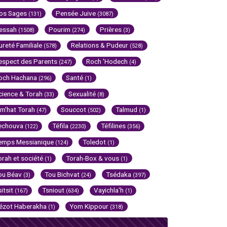
os Sages
Pensée Juive
(131)
(3087)
essah
Pourim
Prières
(1508)
(274)
(3)
ureté Familiale
Relations & Pudeur
(578)
(528)
espect des Parents
Roch 'Hodech
(247)
(4)
och Hachana
Santé
(296)
(1)
cience & Torah
Sexualité
(33)
(8)
im'hat Torah
Souccot
Talmud
(47)
(502)
(1)
echouva
Téfila
Téfilines
(122)
(2230)
(356)
emps Messianique
Toledot
(124)
(1)
orah et société
Torah-Box & vous
(1)
(1)
ou Béav
Tou Bichvat
Tsédaka
(3)
(24)
(397)
sitsit
Tsniout
Vayichla'h
(167)
(634)
(1)
ézot Haberakha
Yom Kippour
(1)
(318)