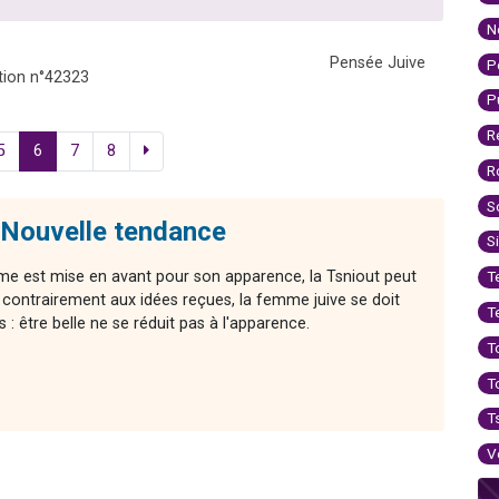
N
Pensée Juive
P
ion n°42323
P
R
5
6
7
8
R
S
 Nouvelle tendance
S
me est mise en avant pour son apparence, la Tsniout peut
T
 contrairement aux idées reçues, la femme juive se doit
T
s : être belle ne se réduit pas à l'apparence.
T
T
T
V