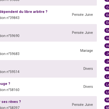
C
dépendent du libre arbitre ?
Pensée Juive
E
ion n°39843
E
E
Pensée Juive
ion n°59690
H
H
Mariage
J
ion n°59683
J
Divers
K
ion n°59514
L
ouge ?
L
Divers
ion n°58160
L
M
 ses rêves ?
Pensée Juive
M
ion n°58397