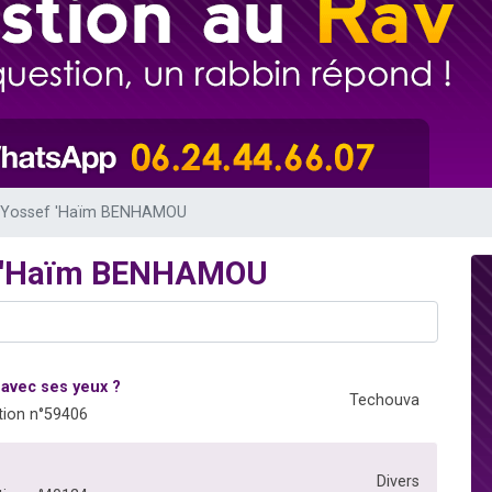
 viennent de demander une bénédiction
nnes viennent de faire un don pour Sauvez la jambe de Yohan
49 places pour étudier en groupe sur Zoom
lles musiques dans Torah-Box Music
 viennent de demander une bénédiction
v Yossef 'Haïm BENHAMOU
ef 'Haïm BENHAMOU
 avec ses yeux ?
Techouva
ion n°59406
Divers