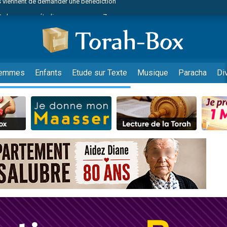
49 places pour étudier en groupe sur Zoom
nes viennent de faire un don pour Diane, 80 ans, dans un appartement insalu
viennent de nous rejoindre sur WhatsApp
viennent de nous rejoindre sur WhatsApp
es viennent de faire un don pour Reloger Rivka, 6 enfants, victime de violences
emmes
Enfants
Etude sur Texte
Musique
Paracha
Di
es viennent de faire un don pour 1 Journée de Vacances Pour les Enfants
 viennent de demander une bénédiction
viennent de nous rejoindre sur WhatsApp
49 places pour étudier en groupe sur Zoom
 donner son Maasser
viennent de nous rejoindre sur WhatsApp
viennent de nous rejoindre sur WhatsApp
de donner son Maasser
es viennent de faire un don pour 5 jours de vacances aux Orphelins
viennent de nous rejoindre sur WhatsApp