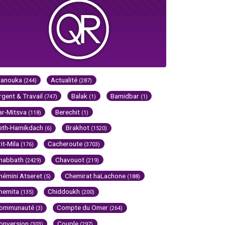
Hanouka
Actualité
(244)
(287)
rgent & Travail
Balak
Bamidbar
(747)
(1)
(1)
ar-Mitsva
Berechit
(118)
(1)
eth-Hamikdach
Brakhot
(6)
(1520)
rit-Mila
Cacheroute
(176)
(3703)
habbath
Chavouot
(2429)
(219)
hémini Atseret
Chemirat haLachone
(5)
(188)
hemita
Chiddoukh
(135)
(200)
ommunauté
Compte du Omer
(3)
(264)
onversion
Couple
(303)
(297)