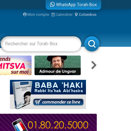
WhatsApp Torah-Box
bre
Mon compte
Calendrier
Columbus
...
vertissements
Livres
Rabbanim