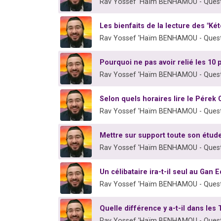
Rav Yossef 'Haïm BENHAMOU - Quest
Les bienfaits de la lecture des "Két
Rav Yossef 'Haïm BENHAMOU - Quest
Pourquoi ne pas avoir relié les 1
Rav Yossef 'Haïm BENHAMOU - Quest
Selon quels horaires lire le Pérek 
Rav Yossef 'Haïm BENHAMOU - Quest
Mettre sur support toute son étud
Rav Yossef 'Haïm BENHAMOU - Quest
Un célibataire ira-t-il seul au Gan 
Rav Yossef 'Haïm BENHAMOU - Quest
Quelle différence y a-t-il dans les 
Rav Yossef 'Haïm BENHAMOU - Quest