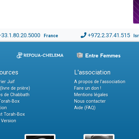
+33.1.80.20.5000
+972.2.37.41.515
France
Is
ources
L'association
ier Juif
A propos de l'association
(livre de prière)
Faire un don !
es de Chabbath
Mentions légales
 Torah-Box
Nous contacter
tion
Aide (FAQ)
t Torah-Box
 Version