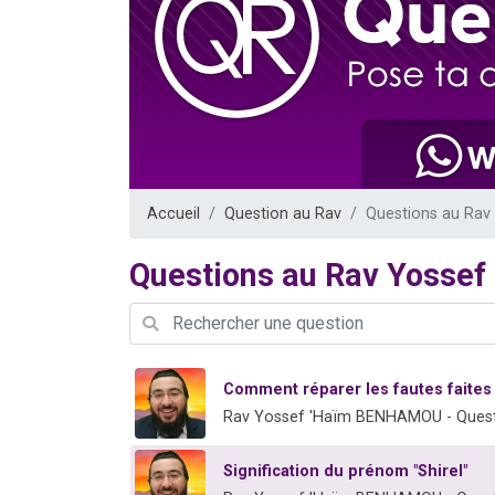
13 personnes
30 perso
Il reste 
12 nouve
29 personnes
Accueil
Question au Rav
Questions au Ra
Questions au Rav Yoss
Comment réparer les fautes faites
Rav Yossef 'Haïm BENHAMOU - Quest
Signification du prénom "Shirel"