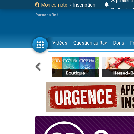
Mon compte
/
Inscription
Il reste 
16 person
Paracha Réé
2 personnes 
6 personnes 
4 personn
Vidéos
Question au Rav
Dons
F
2 personn
17 personnes
4 personnes 
Il reste 
Eva vient de
4 personnes 
3 personnes 
Odaya vient 
3 personn
2 personnes 