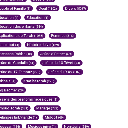
ouple et Famille
Deuil
Divers
(5)
(1102)
(5037)
ducation
Education
(1)
(1)
ducation des enfants
(244)
xplications de Torah
Femmes
(1058)
(316)
assidout
Histoire Juive
(4)
(189)
ochaana Rabba
Jeûne d'Esther
(18)
(69)
eûne de Guedalia
Jeûne du 10 Tévet
(51)
(74)
eûne du 17 Tamouz
Jeûne du 9 Av
(270)
(582)
abbala
Kriat haTorah
(4)
(220)
ag Baomer
(29)
e sens des prénoms hébraïques
(2)
imoud Torah
Mariage
(371)
(772)
élanges lait/viande
Middot
(1)
(69)
oussar
Musique juive
Non-Juifs
(154)
(1)
(249)