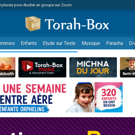
49 places pour étudier en groupe sur Zoom
nes viennent de faire un don pour Diane, 80 ans, dans un appartement insalu
viennent de nous rejoindre sur WhatsApp
viennent de nous rejoindre sur WhatsApp
es viennent de faire un don pour Reloger Rivka, 6 enfants, victime de violences
emmes
Enfants
Etude sur Texte
Musique
Paracha
Di
es viennent de faire un don pour 1 Journée de Vacances Pour les Enfants
 viennent de demander une bénédiction
viennent de nous rejoindre sur WhatsApp
49 places pour étudier en groupe sur Zoom
 donner son Maasser
viennent de nous rejoindre sur WhatsApp
viennent de nous rejoindre sur WhatsApp
de donner son Maasser
es viennent de faire un don pour 5 jours de vacances aux Orphelins
viennent de nous rejoindre sur WhatsApp