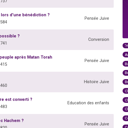
3737
 lors d'une bénédiction ?
Pensée Juive
3584
possible ?
Conversion
3741
'
A
le peuple après Matan Torah
Pensée Juive
B
3415
B
Histoire Juive
B
2460
C
e est converti ?
C
Education des enfants
3483
C
C
ec Hachem ?
Pensée Juive
C
2820