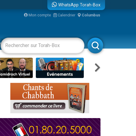
WhatsApp Torah-Box
bre
Mon compte
Calendrier
Columbus
...
vertissements
Livres
Rabbanim