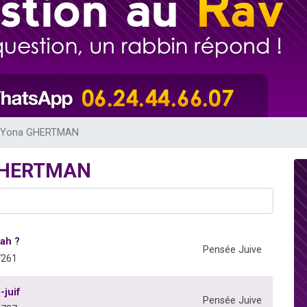
 viennent de demander une bénédiction
nnes viennent de faire un don pour Sauvez la jambe de Yohan
49 places pour étudier en groupe sur Zoom
lles musiques dans Torah-Box Music
 viennent de demander une bénédiction
v Yona GHERTMAN
 GHERTMAN
ah ?
Pensée Juive
7261
-juif
Pensée Juive