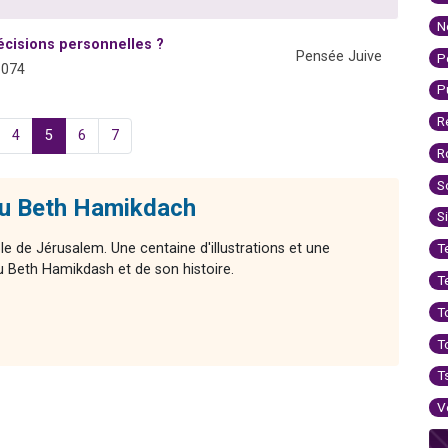
N
écisions personnelles ?
Pensée Juive
P
1074
P
R
4
5
6
7
R
S
du Beth Hamikdach
S
le de Jérusalem. Une centaine d'illustrations et une
T
 Beth Hamikdash et de son histoire.
T
T
T
T
V