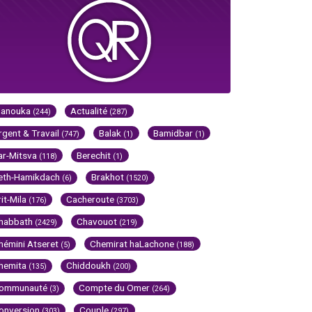
Hanouka
Actualité
(244)
(287)
rgent & Travail
Balak
Bamidbar
(747)
(1)
(1)
ar-Mitsva
Berechit
(118)
(1)
eth-Hamikdach
Brakhot
(6)
(1520)
rit-Mila
Cacheroute
(176)
(3703)
habbath
Chavouot
(2429)
(219)
hémini Atseret
Chemirat haLachone
(5)
(188)
hemita
Chiddoukh
(135)
(200)
ommunauté
Compte du Omer
(3)
(264)
onversion
Couple
(303)
(297)