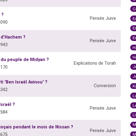
C
 ?
Pensée Juive
E
3090
E
s d’Hachem ?
E
Pensée Juive
9943
H
H
 du peuple de Midyan ?
Explications de Torah
J
0170
J
i "Ben Israël Avinou" ?
Conversion
K
2342
L
Israël ?
L
Pensée Juive
2584
L
M
ançais pendant le mois de Nissan ?
Pensée Juive
M
2675