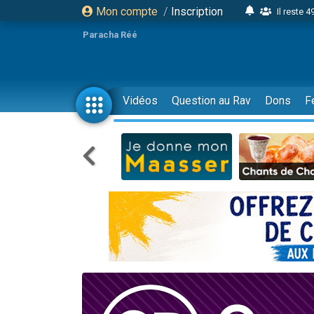
Mon compte
/
Inscription
Il reste 
16 person
Paracha Réé
2 personnes 
6 personnes 
4 personn
Vidéos
Question au Rav
Dons
F
2 personn
17 personnes
4 personnes 
Il reste 
Eva vient de
4 personnes 
3 personnes 
Odaya vient 
3 personn
2 personnes 