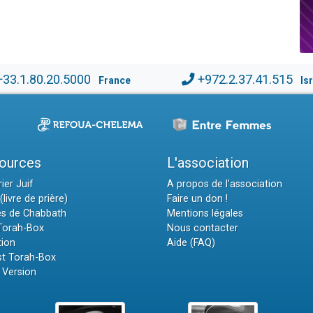
+33.1.80.20.5000
+972.2.37.41.515
France
Is
ources
L'association
ier Juif
A propos de l'association
(livre de prière)
Faire un don !
es de Chabbath
Mentions légales
 Torah-Box
Nous contacter
tion
Aide (FAQ)
t Torah-Box
 Version