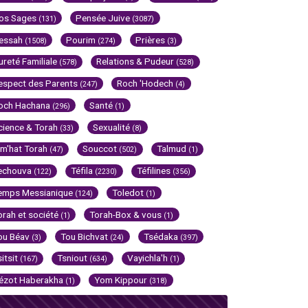
os Sages
Pensée Juive
(131)
(3087)
essah
Pourim
Prières
(1508)
(274)
(3)
ureté Familiale
Relations & Pudeur
(578)
(528)
espect des Parents
Roch 'Hodech
(247)
(4)
och Hachana
Santé
(296)
(1)
cience & Torah
Sexualité
(33)
(8)
im'hat Torah
Souccot
Talmud
(47)
(502)
(1)
echouva
Téfila
Téfilines
(122)
(2230)
(356)
emps Messianique
Toledot
(124)
(1)
orah et société
Torah-Box & vous
(1)
(1)
ou Béav
Tou Bichvat
Tsédaka
(3)
(24)
(397)
sitsit
Tsniout
Vayichla'h
(167)
(634)
(1)
ézot Haberakha
Yom Kippour
(1)
(318)