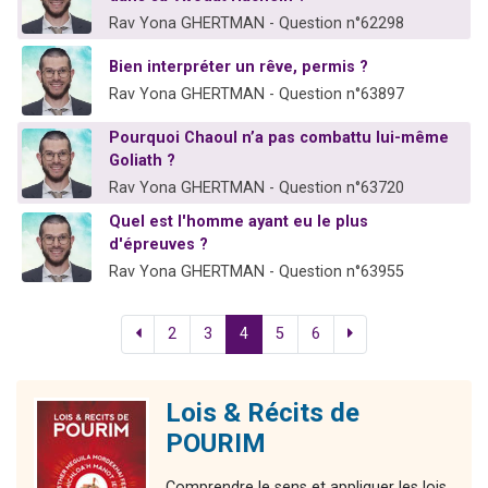
Rav Yona GHERTMAN - Question n°62298
Bien interpréter un rêve, permis ?
Rav Yona GHERTMAN - Question n°63897
Pourquoi Chaoul n’a pas combattu lui-même
Goliath ?
Rav Yona GHERTMAN - Question n°63720
Quel est l'homme ayant eu le plus
d'épreuves ?
Rav Yona GHERTMAN - Question n°63955
2
3
4
5
6
Lois & Récits de
POURIM
Comprendre le sens et appliquer les lois