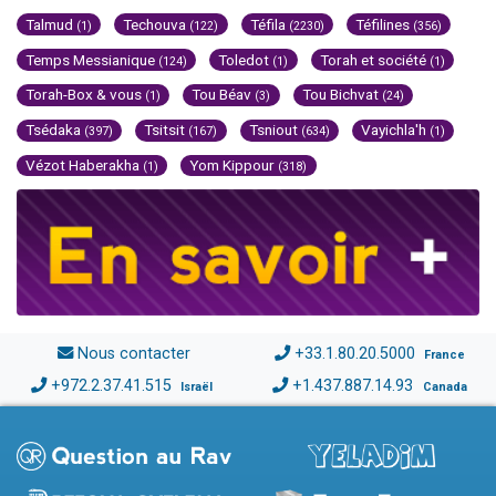
Talmud
Techouva
Téfila
Téfilines
(1)
(122)
(2230)
(356)
Temps Messianique
Toledot
Torah et société
(124)
(1)
(1)
Torah-Box & vous
Tou Béav
Tou Bichvat
(1)
(3)
(24)
Tsédaka
Tsitsit
Tsniout
Vayichla'h
(397)
(167)
(634)
(1)
Vézot Haberakha
Yom Kippour
(1)
(318)
Nous contacter
+33.1.80.20.5000
France
+972.2.37.41.515
+1.437.887.14.93
Israël
Canada