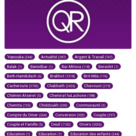
'Hanouka
Actualité
Argent & Travail
(244)
(287)
(747)
Balak
Bamidbar
Bar-Mitsva
Berechit
(1)
(1)
(118)
(1)
Beth-Hamikdach
Brakhot
Brit-Mila
(6)
(1518)
(176)
Cacheroute
Chabbath
Chavouot
(3703)
(2426)
(219)
Chémini Atseret
Chemirat haLachone
(5)
(188)
Chemita
Chiddoukh
Communauté
(135)
(200)
(3)
Compte du Omer
Conversion
Couple
(264)
(303)
(297)
Couple et Famille
Deuil
Divers
(5)
(1102)
(5036)
Education
Education
Education des enfants
(1)
(1)
(244)