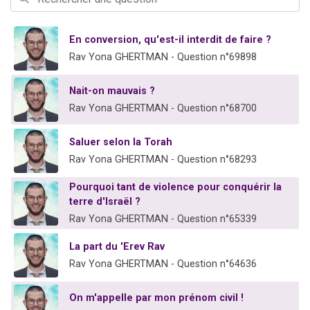
6 personnes viennent de faire un don pour 5 enfants déjà orphelins risquent de perdre leur maman
2 personnes viennent de faire un don pour Reloger Rivka, 6 enfants, victime de violences...
En conversion, qu'est-il interdit de faire ?
10 personnes viennent de demander une bénédiction
Rav Yona GHERTMAN - Question n°69898
Il reste 49 places pour étudier en groupe sur Zoom
Nait-on mauvais ?
3 personnes viennent de faire un don pour Diane, 80 ans, dans un appartement insalubre
Rav Yona GHERTMAN - Question n°68700
Saluer selon la Torah
Rav Yona GHERTMAN - Question n°68293
Pourquoi tant de violence pour conquérir la
terre d'Israël ?
Rav Yona GHERTMAN - Question n°65339
La part du 'Erev Rav
Rav Yona GHERTMAN - Question n°64636
On m'appelle par mon prénom civil !