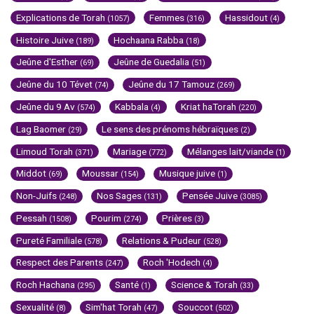
Explications de Torah
Femmes
Hassidout
(1057)
(316)
(4)
Histoire Juive
Hochaana Rabba
(189)
(18)
Jeûne d'Esther
Jeûne de Guedalia
(69)
(51)
Jeûne du 10 Tévet
Jeûne du 17 Tamouz
(74)
(269)
Jeûne du 9 Av
Kabbala
Kriat haTorah
(574)
(4)
(220)
Lag Baomer
Le sens des prénoms hébraïques
(29)
(2)
Limoud Torah
Mariage
Mélanges lait/viande
(371)
(772)
(1)
Middot
Moussar
Musique juive
(69)
(154)
(1)
Non-Juifs
Nos Sages
Pensée Juive
(248)
(131)
(3085)
Pessah
Pourim
Prières
(1508)
(274)
(3)
Pureté Familiale
Relations & Pudeur
(578)
(528)
Respect des Parents
Roch 'Hodech
(247)
(4)
Roch Hachana
Santé
Science & Torah
(295)
(1)
(33)
Sexualité
Sim'hat Torah
Souccot
(8)
(47)
(502)