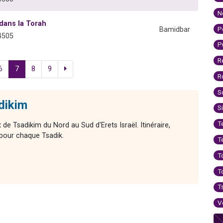
N
dans la Torah
P
Bamidbar
4505
P
R
6
7
8
9
R
S
dikim
S
T
e Tsadikim du Nord au Sud d'Erets Israël. Itinéraire,
 pour chaque Tsadik.
T
T
T
T
V