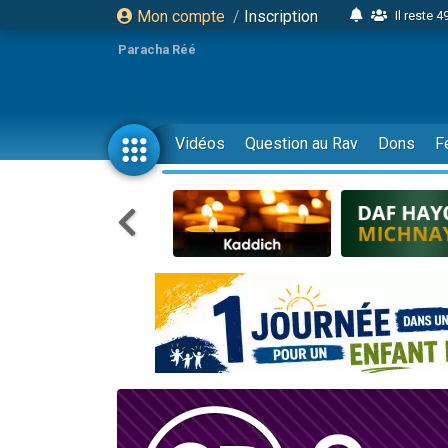
Mon compte
/
Inscription
Il reste 
16 person
Paracha Réé
2 personnes 
6 personnes 
4 personn
Vidéos
Question au Rav
Dons
F
2 personn
17 personnes
4 personnes 
Il reste 
Eva vient de
4 personnes 
3 personnes 
Odaya vient 
3 personn
2 personnes 