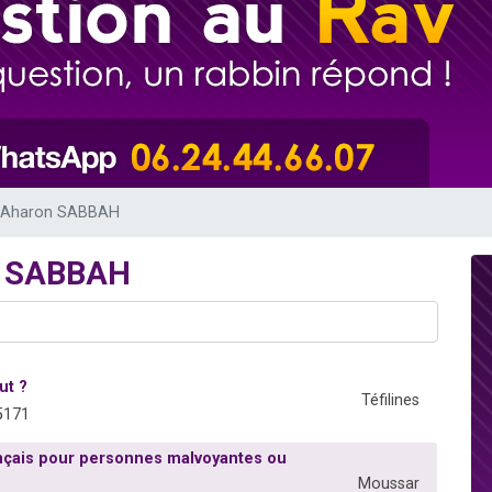
 viennent de demander une bénédiction
nnes viennent de faire un don pour Sauvez la jambe de Yohan
49 places pour étudier en groupe sur Zoom
lles musiques dans Torah-Box Music
 viennent de demander une bénédiction
v Aharon SABBAH
n SABBAH
ut ?
Téfilines
5171
rançais pour personnes malvoyantes ou
Moussar