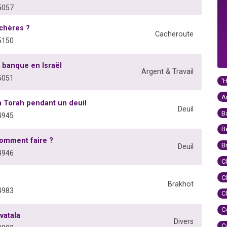
5057
chères ?
Cacheroute
5150
a banque en Israël
Argent & Travail
5051
'
A
la Torah pendant un deuil
Deuil
B
4945
B
comment faire ?
B
Deuil
4946
C
C
Brakhot
4983
C
C
vatala
Divers
C