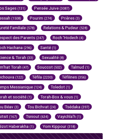
os Sages
Pensée Juive
(131)
(3087)
essah
Pourim
Prières
(1508)
(274)
(3)
ureté Familiale
Relations & Pudeur
(578)
(528)
espect des Parents
Roch 'Hodech
(247)
(4)
och Hachana
Santé
(296)
(1)
cience & Torah
Sexualité
(33)
(8)
im'hat Torah
Souccot
Talmud
(47)
(502)
(1)
echouva
Téfila
Téfilines
(122)
(2230)
(356)
emps Messianique
Toledot
(124)
(1)
orah et société
Torah-Box & vous
(1)
(1)
ou Béav
Tou Bichvat
Tsédaka
(3)
(24)
(397)
sitsit
Tsniout
Vayichla'h
(167)
(634)
(1)
ézot Haberakha
Yom Kippour
(1)
(318)