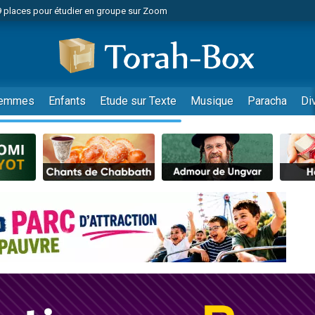
49 places pour étudier en groupe sur Zoom
nes viennent de faire un don pour Diane, 80 ans, dans un appartement insalu
viennent de nous rejoindre sur WhatsApp
viennent de nous rejoindre sur WhatsApp
es viennent de faire un don pour Reloger Rivka, 6 enfants, victime de violences
emmes
Enfants
Etude sur Texte
Musique
Paracha
Di
es viennent de faire un don pour 1 Journée de Vacances Pour les Enfants
 viennent de demander une bénédiction
viennent de nous rejoindre sur WhatsApp
49 places pour étudier en groupe sur Zoom
 donner son Maasser
viennent de nous rejoindre sur WhatsApp
viennent de nous rejoindre sur WhatsApp
de donner son Maasser
es viennent de faire un don pour 5 jours de vacances aux Orphelins
viennent de nous rejoindre sur WhatsApp