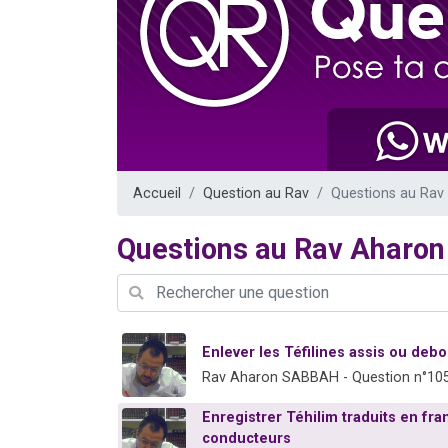
13 personnes
30 perso
Il reste 
12 nouve
29 personnes
Accueil
Question au Rav
Questions au Ra
Questions au Rav Aharo
Enlever les Téfilines assis ou debo
Rav Aharon SABBAH - Question n°10
Enregistrer Téhilim traduits en f
conducteurs