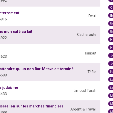
4992
C
enterrement
E
Deuil
4916
E
E
ns mon café au lait
Cacheroute
4922
H
H
Tsniout
J
4623
J
s attendre qu'un non Bar-Mitsva ait terminé
K
Téfila
4589
L
e judaïsme
L
Limoud Torah
4433
L
M
sraélien sur les marchés financiers
Argent & Travail
M
4388