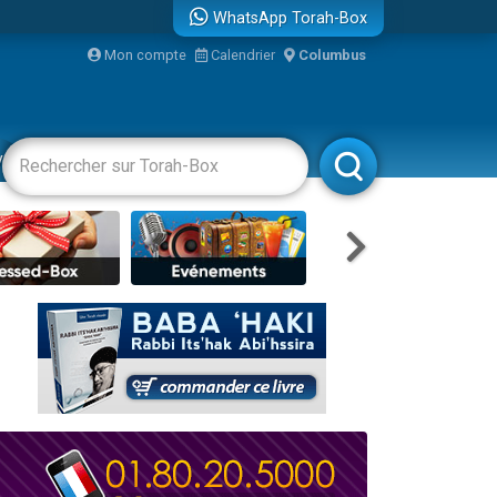
WhatsApp Torah-Box
bre
Mon compte
Calendrier
Columbus
...
vertissements
Livres
Rabbanim