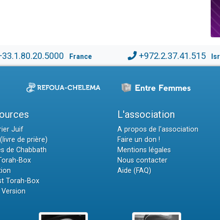
+33.1.80.20.5000
+972.2.37.41.515
France
Is
ources
L'association
ier Juif
A propos de l'association
(livre de prière)
Faire un don !
es de Chabbath
Mentions légales
 Torah-Box
Nous contacter
tion
Aide (FAQ)
t Torah-Box
 Version