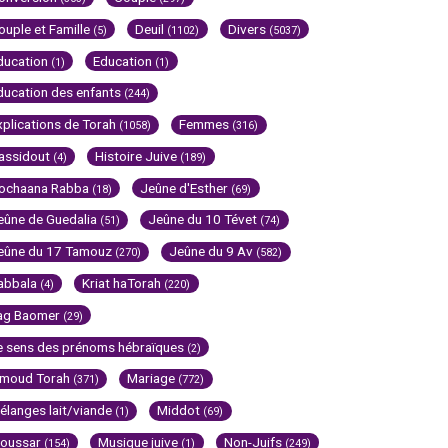
ouple et Famille
Deuil
Divers
(5)
(1102)
(5037)
ducation
Education
(1)
(1)
ducation des enfants
(244)
xplications de Torah
Femmes
(1058)
(316)
assidout
Histoire Juive
(4)
(189)
ochaana Rabba
Jeûne d'Esther
(18)
(69)
eûne de Guedalia
Jeûne du 10 Tévet
(51)
(74)
eûne du 17 Tamouz
Jeûne du 9 Av
(270)
(582)
abbala
Kriat haTorah
(4)
(220)
ag Baomer
(29)
e sens des prénoms hébraïques
(2)
imoud Torah
Mariage
(371)
(772)
élanges lait/viande
Middot
(1)
(69)
oussar
Musique juive
Non-Juifs
(154)
(1)
(249)