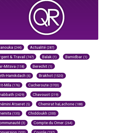
Hanouka
Actualité
(244)
(287)
rgent & Travail
Balak
Bamidbar
(747)
(1)
(1)
ar-Mitsva
Berechit
(118)
(1)
eth-Hamikdach
Brakhot
(6)
(1520)
rit-Mila
Cacheroute
(176)
(3703)
habbath
Chavouot
(2429)
(219)
hémini Atseret
Chemirat haLachone
(5)
(188)
hemita
Chiddoukh
(135)
(200)
ommunauté
Compte du Omer
(3)
(264)
onversion
Couple
(303)
(297)