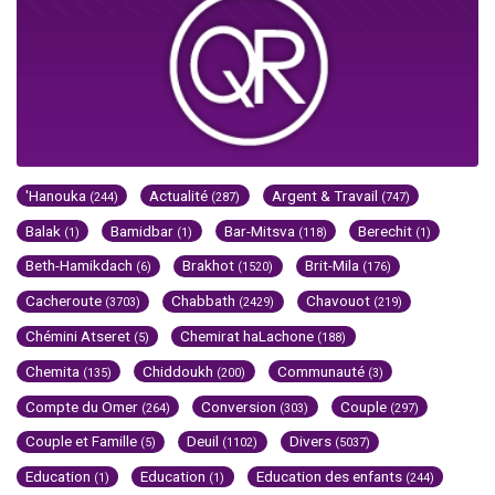
'Hanouka
Actualité
Argent & Travail
(244)
(287)
(747)
Balak
Bamidbar
Bar-Mitsva
Berechit
(1)
(1)
(118)
(1)
Beth-Hamikdach
Brakhot
Brit-Mila
(6)
(1520)
(176)
Cacheroute
Chabbath
Chavouot
(3703)
(2429)
(219)
Chémini Atseret
Chemirat haLachone
(5)
(188)
Chemita
Chiddoukh
Communauté
(135)
(200)
(3)
Compte du Omer
Conversion
Couple
(264)
(303)
(297)
Couple et Famille
Deuil
Divers
(5)
(1102)
(5037)
Education
Education
Education des enfants
(1)
(1)
(244)