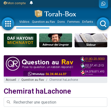
Mon compte
Vidéos
Question au Rav
Dons
Femmes
Enfants
Etude sur 
Accueil
Question au Rav
Chemirat haLachone
Chemirat haLachone