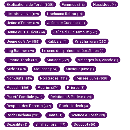
Explications de Torah
Femmes
Hassidout
(1058)
(316)
(4)
Histoire Juive
Hochaana Rabba
(189)
(18)
Jeûne d'Esther
Jeûne de Guedalia
(69)
(51)
Jeûne du 10 Tévet
Jeûne du 17 Tamouz
(74)
(270)
Jeûne du 9 Av
Kabbala
Kriat haTorah
(582)
(4)
(220)
Lag Baomer
Le sens des prénoms hébraïques
(29)
(2)
Limoud Torah
Mariage
Mélanges lait/viande
(371)
(772)
(1)
Middot
Moussar
Musique juive
(69)
(154)
(1)
Non-Juifs
Nos Sages
Pensée Juive
(249)
(131)
(3087)
Pessah
Pourim
Prières
(1508)
(274)
(3)
Pureté Familiale
Relations & Pudeur
(578)
(528)
Respect des Parents
Roch 'Hodech
(247)
(4)
Roch Hachana
Santé
Science & Torah
(296)
(1)
(33)
Sexualité
Sim'hat Torah
Souccot
(8)
(47)
(502)