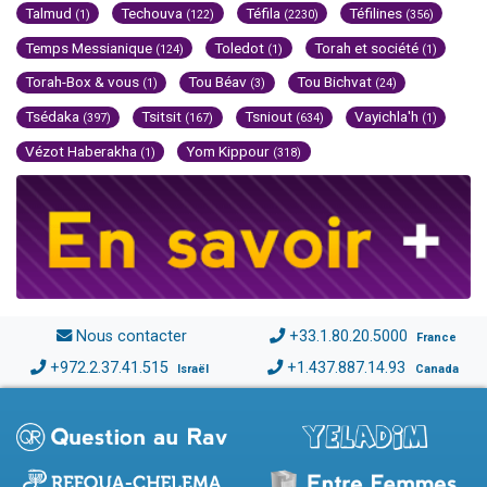
Talmud
Techouva
Téfila
Téfilines
(1)
(122)
(2230)
(356)
Temps Messianique
Toledot
Torah et société
(124)
(1)
(1)
Torah-Box & vous
Tou Béav
Tou Bichvat
(1)
(3)
(24)
Tsédaka
Tsitsit
Tsniout
Vayichla'h
(397)
(167)
(634)
(1)
Vézot Haberakha
Yom Kippour
(1)
(318)
Nous contacter
+33.1.80.20.5000
France
+972.2.37.41.515
+1.437.887.14.93
Israël
Canada