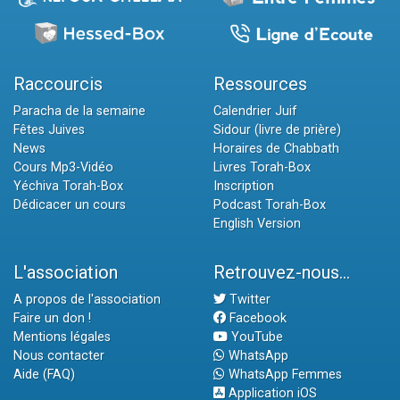
Raccourcis
Ressources
Paracha de la semaine
Calendrier Juif
Fêtes Juives
Sidour (livre de prière)
News
Horaires de Chabbath
Cours Mp3-Vidéo
Livres Torah-Box
Yéchiva Torah-Box
Inscription
Dédicacer un cours
Podcast Torah-Box
English Version
L'association
Retrouvez-nous...
A propos de l'association
Twitter
Faire un don !
Facebook
Mentions légales
YouTube
Nous contacter
WhatsApp
Aide (FAQ)
WhatsApp Femmes
Application iOS