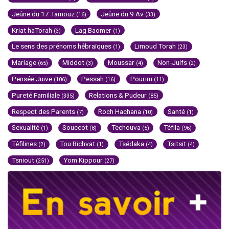
Jeûne du 17 Tamouz
Jeûne du 9 Av
(16)
(33)
Kriat haTorah
Lag Baomer
(3)
(1)
Le sens des prénoms hébraïques
Limoud Torah
(1)
(23)
Mariage
Middot
Moussar
Non-Juifs
(65)
(3)
(4)
(2)
Pensée Juive
Pessah
Pourim
(106)
(16)
(11)
Pureté Familiale
Relations & Pudeur
(335)
(85)
Respect des Parents
Roch Hachana
Santé
(7)
(10)
(1)
Sexualité
Souccot
Techouva
Téfila
(1)
(8)
(5)
(96)
Téfilines
Tou Bichvat
Tsédaka
Tsitsit
(2)
(1)
(4)
(4)
Tsniout
Yom Kippour
(251)
(27)