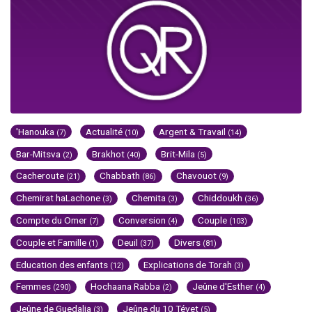
'Hanouka
Actualité
Argent & Travail
(7)
(10)
(14)
Bar-Mitsva
Brakhot
Brit-Mila
(2)
(40)
(5)
Cacheroute
Chabbath
Chavouot
(21)
(86)
(9)
Chemirat haLachone
Chemita
Chiddoukh
(3)
(3)
(36)
Compte du Omer
Conversion
Couple
(7)
(4)
(103)
Couple et Famille
Deuil
Divers
(1)
(37)
(81)
Education des enfants
Explications de Torah
(12)
(3)
Femmes
Hochaana Rabba
Jeûne d'Esther
(290)
(2)
(4)
Jeûne de Guedalia
Jeûne du 10 Tévet
(3)
(5)