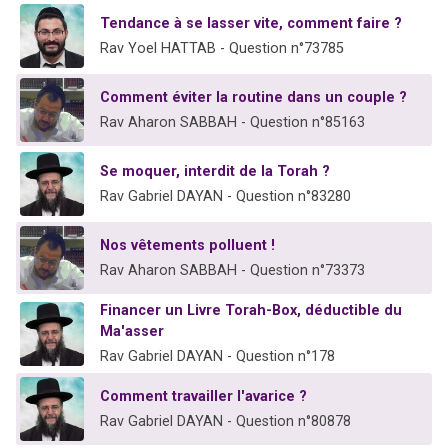
3 personnes viennent de nous rejoindre sur WhatsApp
Tendance à se lasser vite, comment faire ?
11 personnes viennent de demander une bénédiction
Rav Yoel HATTAB - Question n°73785
Il reste 49 places pour étudier en groupe sur Zoom
Comment éviter la routine dans un couple ?
3 personnes viennent de faire un don pour Diane, 80 ans, dans un appartement insalubre
Rav Aharon SABBAH - Question n°85163
5 personnes viennent de faire un don pour Reloger Rivka, 6 enfants, victime de violences...
Se moquer, interdit de la Torah ?
Rav Gabriel DAYAN - Question n°83280
Nos vêtements polluent !
Rav Aharon SABBAH - Question n°73373
Financer un Livre Torah-Box, déductible du
Ma'asser
Rav Gabriel DAYAN - Question n°178
Comment travailler l'avarice ?
Rav Gabriel DAYAN - Question n°80878