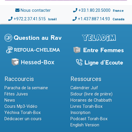
Nous contacter
+33.1.80.20.5000
France
+972.2.37.41.515
+1.437.887.14.93
Israël
Canada
Raccourcis
Ressources
Paracha de la semaine
Calendrier Juif
Fêtes Juives
Sidour (livre de prière)
News
Horaires de Chabbath
Cours Mp3-Vidéo
Livres Torah-Box
Yéchiva Torah-Box
Inscription
Dédicacer un cours
Podcast Torah-Box
English Version